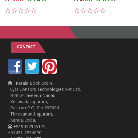
1
2
3
4
5
1
2
3
4
5
CONTACT
Kerala Book Store,
C/O Consors Technologies Pvt Ltd,
B-30,Pillaveedu Nagar,
Kesavadasapuram,
Pattom P O, Pin 695004
Thiruvananthapuram,
Kerala, India.
+919447945175,
+91471-2554670,