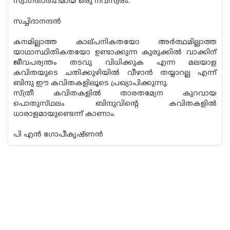
സ്വാഗതാർഹമായ ഒരു നവസ്വരം.
സച്ചിദാനന്ദൻ
കനമില്ലാത്ത കാല്‌പനികതയോ അർത്ഥമില്ലാത്ത
യാഥാസ്ഥിതികതയോ ഉണ്ടാക്കുന്ന കുരുക്കിൽ വാക്കിന്
ജീവപര്യന്തം തടവു വിധിക്കുക എന്ന മലയാള
കവിതയുടെ ചതിക്കുഴിയിൽ വീഴാൻ തയ്യാറല്ല എന്ന്
ബിന്ദു ഈ കവിതകളിലൂടെ പ്രഖ്യാപിക്കുന്നു.
സ്ത്രീ കവിതകളിൽ താരതമ്യേന കുറവായ
പൊതുസ്‌ഥലം ബിന്ദുവിൻ്റെ കവിതകളിൽ
ധാരാളമായുണ്ടെന്ന് കാണാം.
പി എൻ ഗോപീകൃഷ്ണൻ