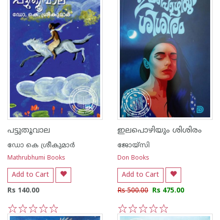
പട്ടുതൂവാല
ഇലപൊഴിയും ശിശിരം
ഡോ കെ ശ്രീകുമാര്‍
ജോയ്‌സി
Mathrubhumi Books
Don Books
Add to Cart
Add to Cart
Rs 140.00
Rs 500.00
Rs 475.00
1
2
3
4
5
1
2
3
4
5