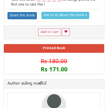
first one to rate this !
1
2
3
4
5
Ask to AI about this book
Share this Book
Add to Cart
Printed Book
Rs 180.00
Rs 171.00
Author ബിന്ദു സജീവ്