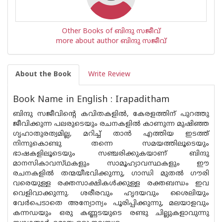
Other Books of ബിന്ദു സജീവ്
more about author ബിന്ദു സജീവ്
About the Book
Write Review
Book Name in English : Irapaditham
ബിന്ദു സജീവിൻ്റെ കവിതകളിൽ, കേരളത്തിന് പുറത്തു
ജീവിക്കുന്ന പലരുടെയും രചനകളിൽ കാണുന്ന മുഷിഞ്ഞ
ഗൃഹാതുരത്വമില്ല, മറിച്ച് താൻ എത്തിയ ഇടത്ത്
നിന്നുകൊണ്ടു തന്നെ സമയത്തിലൂടെയും
ഭാഷകളിലൂടെയും സഞ്ചരിക്കുകയാണ് ബിന്ദു
മാനസികാവസ്‌ഥകളും സാമൂഹ്യാവസ്ഥകളും ഈ
രചനകളിൽ തന്മയീഭവിക്കുന്നു, ഗാന്ധി മുതൽ ഗൗരി
വരെയുള്ള രക്തസാക്ഷികൾക്കുള്ള രക്തബന്ധം ഇവ
വെളിവാക്കുന്നു. ശരീരവും ഹൃദയവും ശൈലിയും
വേർപെടാതെ അന്യോന്യം പൂരിപ്പിക്കുന്നു, മലയാളവും
കന്നഡയും ഒരു കണ്ണടയുടെ രണ്ടു ചില്ലുകളാവുന്നു