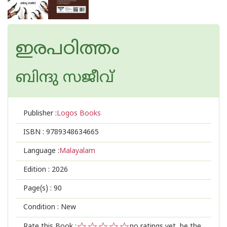
ഇരപഠിത്തം
ബിന്ദു സജീവ്
Publisher :
Logos Books
ISBN :
9789348634665
Language :
Malayalam
Edition :
2026
Page(s) :
90
Condition : New
Rate this Book :
no ratings yet, be the