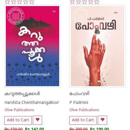
1
2
3
4
5
1
2
3
4
5
കറുത്തപ്പൂക്കൾ
പോംവഴി
Harshita Chenthamangalloor
P Padmini
Olive Publications
Olive Publications
Add to Cart
Add to Cart
Rs 150.00
Rs 142.00
Rs 200.00
Rs 190.00