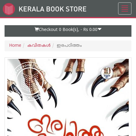
Toggl
Go
navig
to
Home
Page
Checkout 0
Book(s), -
Rs 0.00
Home
കവിതകള്‍
ഇരപഠിത്തം