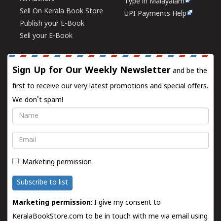
Type in Malayalam
Sell On Kerala Book Store
UPI Payments Help
Publish your E-Book
Sell your E-Book
Sign Up for Our Weekly Newsletter
and be the
first to receive our very latest promotions and special offers.
We don't spam!
Name
Email
Marketing permission
Subscribe to list
Marketing permission
: I give my consent to
KeralaBookStore.com to be in touch with me via email using