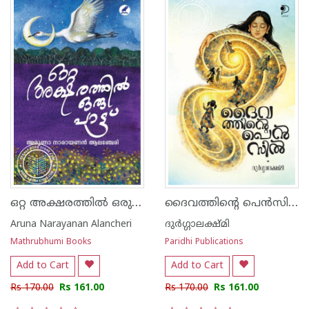
ഒറ്റ അക്ഷരത്തില്‍ ഒരു പാട്ട്
ദൈവത്തിന്റെ പെൻസിൽ
Aruna Narayanan Alancheri
ദുർഗ്ഗാലക്ഷ്മി
Mathrubhumi Books
Paridhi Publications
Add to Cart
Add to Cart
Rs 170.00
Rs 161.00
Rs 170.00
Rs 161.00