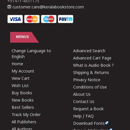
+91471-4851175
customer.care@keralabookstore.com
MENUS
Change Language to
Advanced Search
English
Advanced Cart Page
Home
What is Audio Book ?
My Account
Shipping & Returns
View Cart
Privacy Notice
Wish List
Conditions of Use
Buy Books
About Us
New Books
Contact Us
Best Sellers
Request a Book
Track My Order
Help / FAQ
All Publishers
Download Fonts
All Authors