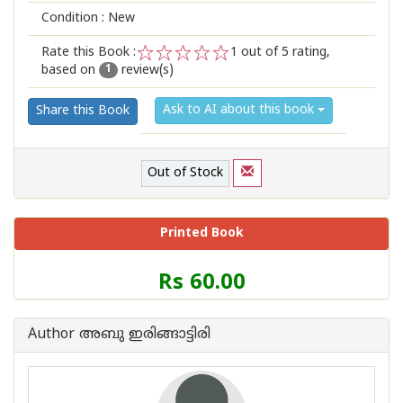
Condition : New
Rate this Book :
1
out of 5 rating,
based on
review(s)
1
2
3
4
5
1
Ask to AI about this book
Share this Book
Out of Stock
Printed Book
Price
Rs 60.00
of
this
Book
Author അബു ഇരിങ്ങാട്ടിരി
is