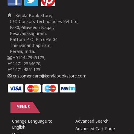
Kerala Book Store,
C/O Consors Technologies Pvt Ltd,
B-30,Pillaveedu Nagar,
Kesavadasapuram,
Pattom P O, Pin 695004
Thiruvananthapuram,
Kerala, India.
+919447945175,
+91471-2554670,
+91471-4851175
customer.care@keralabookstore.com
MENUS
Change Language to
Advanced Search
English
Advanced Cart Page