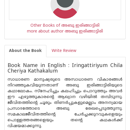
Other Books of അബു ഇരിങ്ങാട്ടിരി
more about author അബു ഇരിങ്ങാട്ടിരി
About the Book
Write Review
Book Name in English : Iringattiriyum Chila
Cheriya Kathakalum
സാധാരണ മാനുഷ്യരുടെ അസാധാരണ വികാരങ്ങള്‍
നിറഞ്ഞുകവിയുന്നതാണ് അബു ഇരിങ്ങാട്ടിരിയുടെ
കഥാലോകം. സ്നേഹിച്ചും കലഹിച്ചും പൊറുത്തും അവര്‍
ഈ എഴുത്തുകാരന്റെ ആഖ്യാന വഴിയില്‍ തമ്പിടുന്നു.
ജീവിതത്തിന്റെ ചൂരും തിണര്‍പ്പുകളുമെല്ലാം അനന്യമായ
പ്രസാദത്തോടെ അബു രേഖപ്പെടുത്തുന്നു.
സമകാലജീവിതത്തിന്റെ ചേര്‍ച്ചക്കുറവുകളെയും
പൊള്ളത്തരങ്ങളെയും തന്റെ കഥകള്‍ക്ക്
വിഷയമാക്കുന്നു.