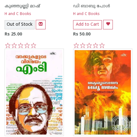
കുഞ്ഞുണ്ണി മാഷ്‌
ഡി ബാബു പോള്‍
H and C Books
H and C Books
Out of Stock
Add to Cart
Rs 25.00
Rs 50.00
1
2
3
4
5
1
2
3
4
5