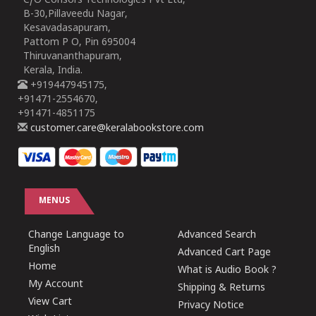
C/O Consors Technologies Pvt Ltd,
B-30,Pillaveedu Nagar,
Kesavadasapuram,
Pattom P O, Pin 695004
Thiruvananthapuram,
Kerala, India.
+919447945175,
+91471-2554670,
+91471-4851175
customer.care@keralabookstore.com
MENUS
Change Language to
Advanced Search
English
Advanced Cart Page
Home
What is Audio Book ?
My Account
Shipping & Returns
View Cart
Privacy Notice