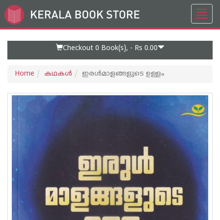
Toggl
Go
navig
to
Home
Page
Checkout 0
Book(s), -
Rs 0.00
Home
കഥകള്‍
ഇരൾമാളങ്ങളുടെ ഉള്ളം