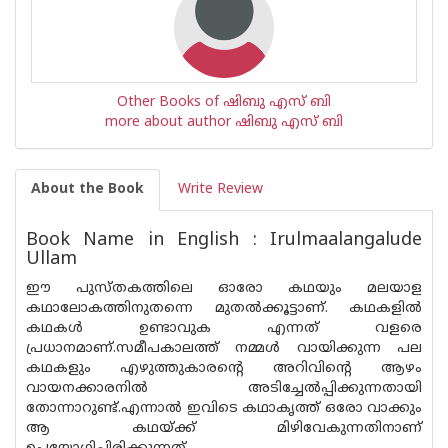
Other Books of ഷിബു എസ് ബി
more about author ഷിബു എസ് ബി
About the Book
Write Review
Book Name in English : Irulmaalangalude
Ullam
ഈ പുസ്തകത്തിലെ ഓരോ കഥയും മലയാള
കഥാലോകത്തിനുതന്നെ മുതൽക്കൂട്ടാണ്. കഥകളിൽ
കഥകൾ ഉണ്ടാവുക എന്നത് വളരെ
പ്രധാനമാണ്.സമീപകാലത്ത് നമ്മൾ വായിക്കുന്ന പല
കഥകളും എഴുത്തുകാരന്റെ അറിവിന്റെ ആഴം
വായനക്കാരനിൽ അടിച്ചേൽപ്പിക്കുന്നതായി
തോന്നാറുണ്ട്.എന്നാൽ ഇവിടെ കഥാകൃത്ത് ഒരോ വാക്കും
ആ കഥയ്ക്ക് മിഴിവേകുന്നതിനാണ്