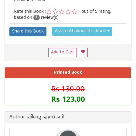
Condition : New
Rate this Book :
1
out of 5 rating,
based on
review(s)
1
2
3
4
5
1
Ask to AI about this book
Share this Book
Add to Cart
Printed Book
Rs 130.00
Rs 123.00
Author ഷിബു എസ് ബി