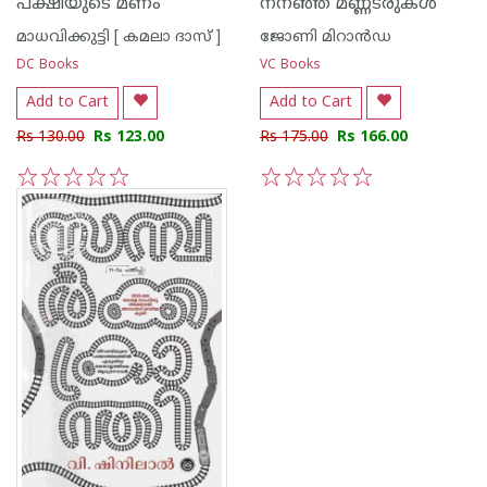
പക്ഷിയുടെ മണം
നനഞ്ഞ മണ്ണടരുകള്‍
മാധവിക്കുട്ടി [ കമലാ ദാസ് ]
ജോണി മിറാന്‍ഡ
DC Books
VC Books
Add to Cart
Add to Cart
Rs 130.00
Rs 123.00
Rs 175.00
Rs 166.00
1
2
3
4
5
1
2
3
4
5