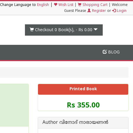
|
Change Language to
English
Wish List
|
Shopping Cart
|
Welcome
Guest Please
Register
or
Login
Checkout 0
Book(s), -
Rs 0.00
BLOG
Printed Book
Price
Rs 355.00
of
this
Book
Author വിനോദ് നാരായണന്‍
is