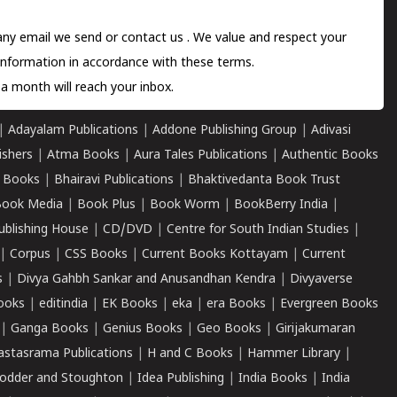
 any email we send or
contact us
. We value and respect your
information in accordance with these terms.
a month will reach your inbox.
|
Adayalam Publications
|
Addone Publishing Group
|
Adivasi
ishers
|
Atma Books
|
Aura Tales Publications
|
Authentic Books
 Books
|
Bhairavi Publications
|
Bhaktivedanta Book Trust
ook Media
|
Book Plus
|
Book Worm
|
BookBerry India
|
ublishing House
|
CD/DVD
|
Centre for South Indian Studies
|
|
Corpus
|
CSS Books
|
Current Books Kottayam
|
Current
s
|
Divya Gahbh Sankar and Anusandhan Kendra
|
Divyaverse
ooks
|
editindia
|
EK Books
|
eka
|
era Books
|
Evergreen Books
|
Ganga Books
|
Genius Books
|
Geo Books
|
Girijakumaran
astasrama Publications
|
H and C Books
|
Hammer Library
|
odder and Stoughton
|
Idea Publishing
|
India Books
|
India