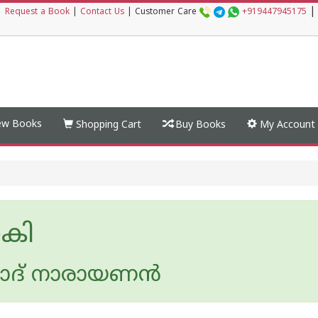
|
|
Request a Book
|
Contact Us
|
Customer Care
+919447945175
w Books
Shopping Cart
Buy Books
My Account
കി
ദ് നാരായണന്‍