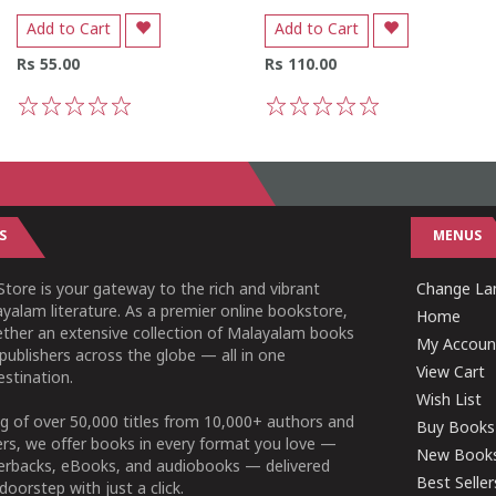
Add to Cart
Add to Cart
Rs 55.00
Rs 110.00
1
2
3
4
5
1
2
3
4
5
S
MENUS
tore is your gateway to the rich and vibrant
Change Lan
yalam literature. As a premier online bookstore,
Home
ether an extensive collection of Malayalam books
My Accoun
publishers across the globe — all in one
View Cart
stination.
Wish List
g of over 50,000 titles from 10,000+ authors and
Buy Books
ers, we offer books in every format you love —
New Book
perbacks, eBooks, and audiobooks — delivered
Best Seller
doorstep with just a click.