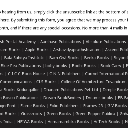
 hearing from us, simply click the unsubscribe link at the bottom of
k here.
By submitting this form, you agree that we may process your 
nth, and if there are any special occasions. No more than 4 mails in 
sh Postal Academy
|
Aarshasri Publications
|
Absolute Publications
ham Books
|
Apple Books
|
Arshavidyaprathishtanam
|
Ascend Publ
|
Bala Sahitya Institute
|
Barn Owl Books
|
Beeka Books
|
Beyond
|
Blue Pea Publications
|
boby books
|
Bodhi Books
|
Book Carry
|
B
ks
|
C I C C Book House
|
C N N Publishers
|
Carmel International P
k Communications
|
CLS Books
|
College Of Architecture Trivandrum
vi Books Kodungallor
|
Dhanam Publications Pvt Ltd
|
Dimple Book
 Bosco Publications
|
Dream BookBindery
|
Dreams books
|
EB B
ngerPrint
|
Flame Books
|
Folio Publishers
|
Frames 25
|
G V Books
nd Books
|
Grassroots
|
Green Books
|
Green Pepper Publica
|
Grih
s India
|
HEIWA Books
|
Hemamambika Books
|
Hi Tech Books
|
H