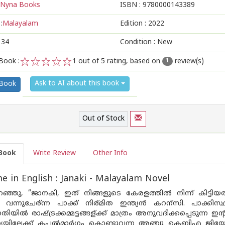
Nyna Books
ISBN :
9780000143389
:
Malayalam
Edition :
2022
134
Condition : New
Book :
1
out of 5 rating, based on
review(s)
1
1
2
3
4
5
Ask to AI about this book
 Book
Out of Stock
Book
Write Review
Other Info
 in English : Janaki - Malayalam Novel
്ഞു, “ജാനകി, ഇത് നിങ്ങളുടെ കേരളത്തില്‍ നിന്ന് കിട്ടിയതാ
 വന്നുചേര്ന്ന പാക്ക് നിര്മിത ഇന്ത്യന്‍ കറന്സി. പാക്കിസ്
ല്‍ രാഷ്ട്രക്കമ്മട്ടങ്ങള്ക്ക് മാത്രം അനുവദിക്കപ്പെടുന്ന ഇന്റാ
്ത്യയിലേക്ക് കപ്പല്‍മാര്‍ഗം കൊണ്ടുവന്ന അഞ്ചു കെബിഎ ജിയ