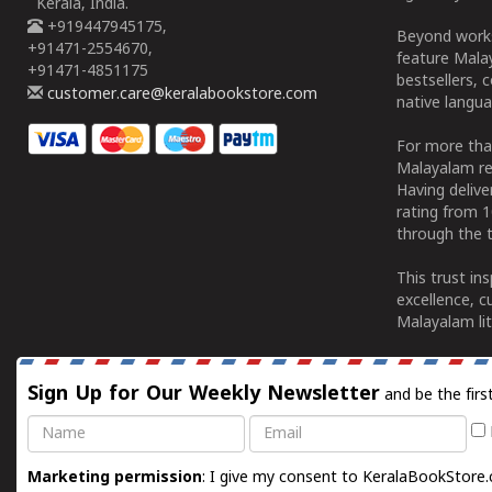
Kerala, India.
+919447945175,
Beyond works
+91471-2554670,
feature Malay
+91471-4851175
bestsellers, 
customer.care@keralabookstore.com
native langua
For more tha
Malayalam re
Having deliv
rating from 
through the t
This trust in
excellence, c
Malayalam lit
Sign Up for Our Weekly Newsletter
and be the firs
Name
Email
Marketing permission
: I give my consent to KeralaBookStore.