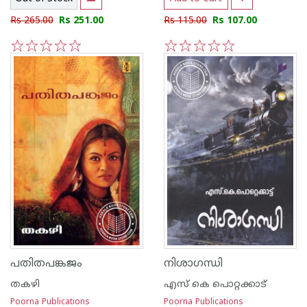
Rs 265.00
Rs 251.00
Rs 115.00
Rs 107.00
1
2
3
4
5
1
2
3
4
5
പതിതപങ്കജം
നിശാഗന്ധി
തകഴി
എസ്‌ കെ പൊറ്റക്കാട്‌
Poorna Publications
Poorna Publications