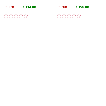
Rs 120.00
Rs 114.00
Rs 200.00
Rs 190.00
1
2
3
4
5
1
2
3
4
5