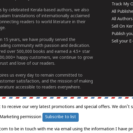
Track My O
 by celebrated Kerala-based authors, we also
All Publish
alam translations of internationally acclaimed
All Authors
connecting readers to world literature in their
Sell On Ke
ge.
Publish yo
n 15 years, we have proudly served the
Sell your 
ading community with passion and dedication.
ered over 500,000 books and earned a 4.5+ star
100,000+ happy customers, we continue to grow
rust and love of our readers.
spires us every day to remain committed to
ustomer satisfaction, and the mission of making
erature accessible to readers everywhere.
t to receive our very latest promotions and special offers. We don't 
Marketing permission
Subscribe to list
com to be in touch with me via email using the information I have pr