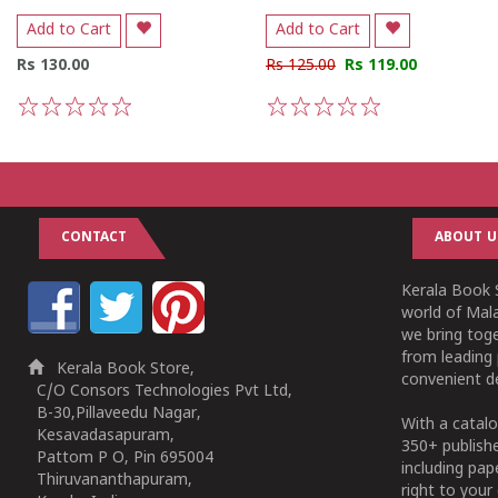
Add to Cart
Add to Cart
Rs 130.00
Rs 125.00
Rs 119.00
1
2
3
4
5
1
2
3
4
5
CONTACT
ABOUT U
Kerala Book S
world of Mala
we bring tog
from leading 
Kerala Book Store,
convenient de
C/O Consors Technologies Pvt Ltd,
B-30,Pillaveedu Nagar,
With a catalo
Kesavadasapuram,
350+ publish
Pattom P O, Pin 695004
including pa
Thiruvananthapuram,
right to your 