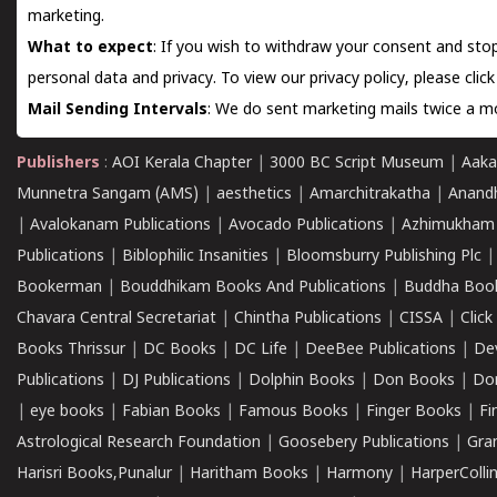
marketing.
What to expect
: If you wish to withdraw your consent and stop
personal data and privacy. To view our privacy policy, please
clic
Mail Sending Intervals
: We do sent marketing mails twice a mo
Publishers
:
AOI Kerala Chapter
|
3000 BC Script Museum
|
Aaka
Munnetra Sangam (AMS)
|
aesthetics
|
Amarchitrakatha
|
Anand
|
Avalokanam Publications
|
Avocado Publications
|
Azhimukham
Publications
|
Biblophilic Insanities
|
Bloomsburry Publishing Plc
Bookerman
|
Bouddhikam Books And Publications
|
Buddha Boo
Chavara Central Secretariat
|
Chintha Publications
|
CISSA
|
Clic
Books Thrissur
|
DC Books
|
DC Life
|
DeeBee Publications
|
De
Publications
|
DJ Publications
|
Dolphin Books
|
Don Books
|
Don
|
eye books
|
Fabian Books
|
Famous Books
|
Finger Books
|
Fi
Astrological Research Foundation
|
Goosebery Publications
|
Gra
Harisri Books,Punalur
|
Haritham Books
|
Harmony
|
HarperCollin