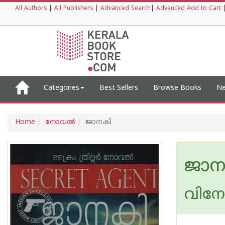
All Authors
|
All Publishers
|
Advanced Search
|
Advanced Add to Cart
Categories
Best Sellers
Browse Books
Ne
Home
നോവല്‍
ജാനകി
ജാന
വിനോ