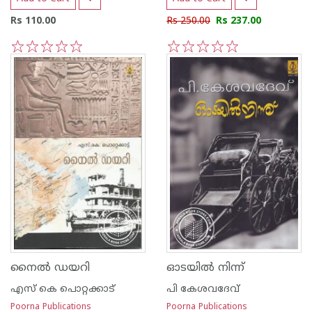
Rs 110.00
Rs 250.00
Rs 237.00
1
2
3
4
5
1
2
3
4
5
നൈല്‍ ഡയറി
ഓടയില്‍ നിന്ന്
എസ്‌ കെ പൊറ്റക്കാട്‌
പി കേശവദേവ്‌
Poorna Publications
Poorna Publications