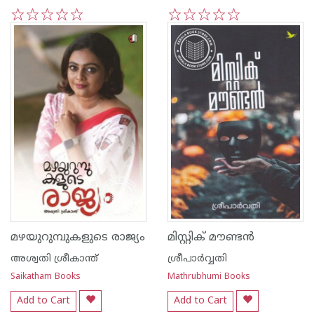
1
2
3
4
5
1
2
3
4
5
മഴയുറുമ്പുകളുടെ രാജ്യം
മിസ്റ്റിക് മൗണ്ടന്‍
അശ്വതി ശ്രീകാന്ത്
ശ്രീപാര്‍വ്വതി
Saikatham Books
Mathrubhumi Books
Add to Cart
Add to Cart