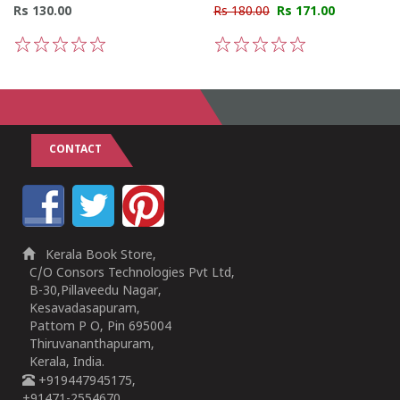
Rs 130.00
Rs 180.00
Rs 171.00
1
2
3
4
5
1
2
3
4
5
CONTACT
Kerala Book Store,
C/O Consors Technologies Pvt Ltd,
B-30,Pillaveedu Nagar,
Kesavadasapuram,
Pattom P O, Pin 695004
Thiruvananthapuram,
Kerala, India.
+919447945175,
+91471-2554670,