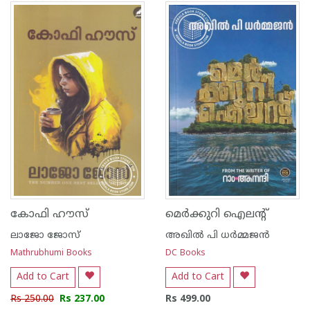
1
2
3
4
5
1
2
3
4
5
കോഫി ഹൗസ്
മെര്‍ക്കുറി ഐലന്റ്
ലാജോ ജോസ്
അഖില്‍ പി ധര്‍മ്മജന്‍
Mathrubhumi Books
DC Books
Add to Cart
Add to Cart
Rs 250.00
Rs 237.00
Rs 499.00