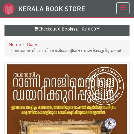
Toggl
Go
navig
to
Home
Page
Checkout 0
Book(s), -
Rs 0.00
Home
Diary
ഝാൻസി റാണി റെജിമെന്റിലെ ഡയറിക്കുറിപ്പുകൾ