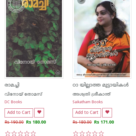
രാമച്ചി
ഠാ യില്ലാത്ത മുട്ടായികള്‍
വിനോയ് തോമസ്
അശ്വതി ശ്രീകാന്ത്
DC Books
Saikatham Books
Add to Cart
Add to Cart
Rs 190.00
Rs 180.00
Rs 180.00
Rs 171.00