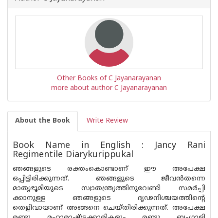
Other Books of C Jayanarayanan
more about author C Jayanarayanan
About the Book
Write Review
Book Name in English : Jancy Rani
Regimentile Diarykurippukal
ഞങ്ങളുടെ രക്തംകൊണ്ടാണ് ഈ അപേക്ഷ
ഒപ്പിട്ടിരിക്കുന്നത്. ഞങ്ങളുടെ ജീവൻതന്നെ
മാതൃഭൂമിയുടെ സ്വാതന്ത്ര്യത്തിനുവേണ്ടി സമർപ്പി
ക്കാനുള്ള ഞങ്ങളുടെ ദൃഢനിശ്ചയത്തിൻ്റെ
തെളിവായാണ് അങ്ങനെ ചെയ്തിരിക്കുന്നത്. അപേക്ഷ
രണ്ടു മഹാരാഷ്ട്രക്കാരികളും രണ്ടു ബംഗാളി