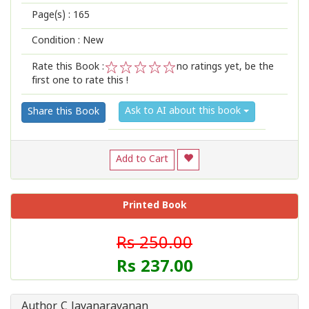
Page(s) :
165
Condition : New
Rate this Book :
no ratings yet, be the
first one to rate this !
1
2
3
4
5
Ask to AI about this book
Share this Book
Add to Cart
Printed Book
Rs 250.00
Rs 237.00
Author C Jayanarayanan