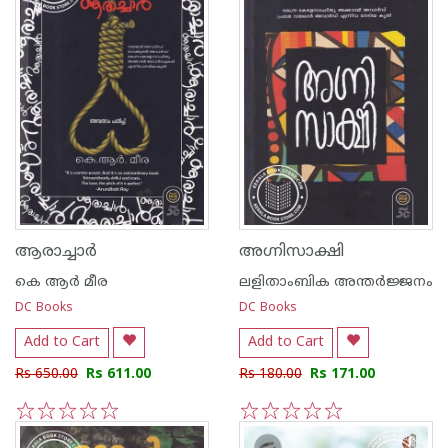
ആരാച്ചാര്‍
അഗ്നിസാക്ഷി
കെ ആര്‍ മീര
ലളിതാംബിക അന്തര്‍ജ്ജനം
DC Books
DC Books
Add to Cart
Add to Cart
Rs 650.00
Rs 611.00
Rs 180.00
Rs 171.00
1
2
3
4
5
1
2
3
4
5