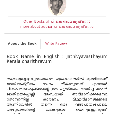
Other Books of പി കെ ബാലകൃഷ്ണ‌ന്‍
more about author പി കെ ബാലകൃഷ്ണ‌ന്‍
About the Book
Write Review
Book Name in English : Jathivyavasthayum
Kerala charithravum
ആവശ്യമുളളപ്പോഴൊക്കെ ഭൂതകാലത്തില്‍ മുങ്ങിയാണ്
ജാതിരാഷ്ട്രീയം ദാഹം തീര്‍ക്കുന്നത്. എന്നാല്‍
പി.കെ.ബാലകൃഷ്ണന്റെ ഈ പുസ്തകം വായിച്ച ഒരാള്‍
ജാതിയെച്ചൊല്ലി അന്ധമായി അഭിമാനിക്കുമെന്നു
തോന്നുന്നില്ല. കാരണം, മിഥ്യാഭിമാനങ്ങളുടെ
ആണിവേരില്‍ തന്നെ ഒരു വജ്രപാതംപോലെ
അദ്ദേഹത്തിന്റെ വാക്കുകള്‍ ചെന്നുമുട്ടുന്നുണ്ട്.