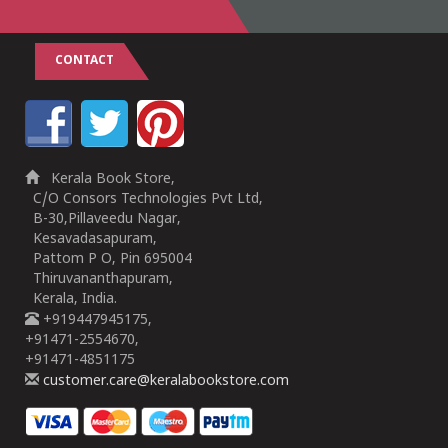
CONTACT
Kerala Book Store,
C/O Consors Technologies Pvt Ltd,
B-30,Pillaveedu Nagar,
Kesavadasapuram,
Pattom P O, Pin 695004
Thiruvananthapuram,
Kerala, India.
+919447945175,
+91471-2554670,
+91471-4851175
customer.care@keralabookstore.com