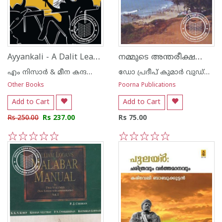
Ayyankali - A Dalit Leader of Organic Protest
നമ്മുടെ അന്തരീക്ഷവും കാലാവസ്ഥാ ഘടകങ്ങ‌ളും
എം നിസാര്‍ & മീന കന്ദസ്വാമി
ഡോ പ്രദീപ് കുമാര്‍ വുഡ്നില്‍
Other Books
Poorna Publications
Add to Cart
Add to Cart
Rs 250.00
Rs 237.00
Rs 75.00
1
2
3
4
5
1
2
3
4
5