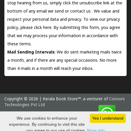
stop hearing from us, simply click the unsubscribe link at the
bottom of any email we send or
contact us
. We value and
respect your personal data and privacy. To view our privacy
policy, please
click here.
By submitting this form, you agree
that we may process your information in accordance with
these terms.
Mail Sending Intervals
: We do sent marketing mails twice
a month, and if there are any special occasions. No more
than 4 mails in a month will reach your inbox.
Copyright © 2026 | Kerala Book Store™. a venturer of
Consors
Technologies Pvt Ltd
Sunday 9 August, 2026 IST
We use cookies to enhance your
Yes I understand
experience. By continuing to visit this site
you agree to our use of cookies.
More info