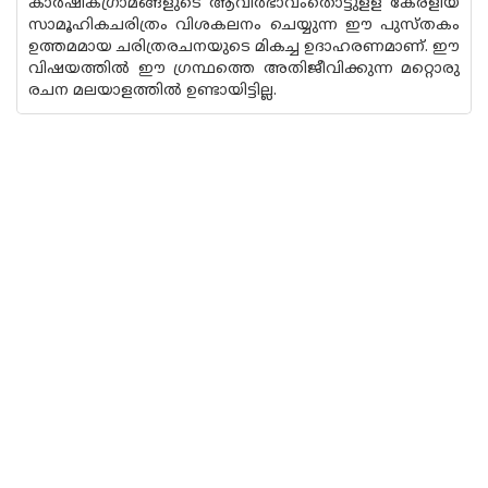
കാര്‍ഷികഗ്രാമങ്ങളുടെ ആവിര്‍ഭാവംതൊട്ടുളള കേരളീയ
സാമൂഹികചരിത്രം വിശകലനം ചെയ്യുന്ന ഈ പുസ്തകം
ഉത്തമമായ ചരിത്രരചനയുടെ മികച്ച ഉദാഹരണമാണ്. ഈ
വിഷയത്തില്‍ ഈ ഗ്രന്ഥത്തെ അതിജീവിക്കുന്ന മറ്റൊരു
രചന മലയാളത്തില്‍ ഉണ്ടായിട്ടില്ല.