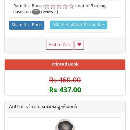
Rate this Book :
4
out of 5 rating,
based on
review(s)
1
2
3
4
5
11
Ask to AI about this book
Share this Book
Add to Cart
Printed Book
Rs 460.00
Rs 437.00
Author പി കെ ബാലകൃഷ്ണ‌ന്‍