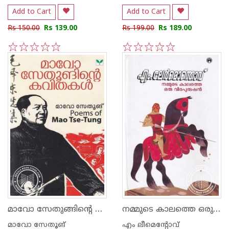
Add to Cart
Add to Cart
Rs 150.00
Rs 139.00
Rs 199.00
Rs 189.00
1
2
3
4
5
1
2
3
4
5
മാവോ സേതുങ്ങിന്റെ കവിതകൾ
നമ്മുടെ കാലത്തെ ഒരു വീരപുരുഷൻ
മാവോ സേതൂങ്
എം ലീമെന്റോവ്