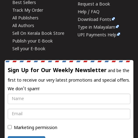
Best Sellers
Request a Book
Track My Order
Help / FAQ
All Publishers
Download Fonts
All Authors
Type in Malayalam
Sell On Kerala Book Store
UPI Payments Help
Publish your E-Book
Sell your E-Book
Sign Up for Our Weekly Newsletter
and be the
first to receive our very latest promotions and special offers.
We don't spam!
Name
Email
Marketing permission