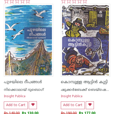
1
2
3
4
5
1
2
3
4
5
പുഴയിലെ ദീപങ്ങള്‍
കൊമ്പുള്ള ആട്ടിന്‍ കുട്ടി
നിക്കൊലായ് ദുബൊഗ്
ഷുക്കര്‍ബേക്ക് ബെയ്ഷെനലീയേവ്
Insight Publica
Insight Publica
Add to Cart
Add to Cart
Rs 140.00
Rs 130.00
Rs 190.00
Rs 177.00