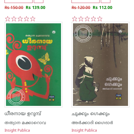
Rs 150.00
Rs 139.00
Rs 120.00
Rs 112.00
1
2
3
4
5
1
2
3
4
5
ധീരനായ ഉറുമ്പ്
ചുക്കും ഗെക്കും
തത്യാന മക്കാറൊവ
അര്‍ക്കാദി ഗൈദാര്‍
Insight Publica
Insight Publica