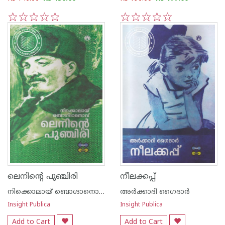
1
2
3
4
5
1
2
3
4
5
ലെനിന്റെ പുഞ്ചിരി
നീലക്കപ്പ്
നിക്കൊലായ് ബൊഗ്ദാനൊവ്
അര്‍ക്കാദി ഗൈദാര്‍
Insight Publica
Insight Publica
Add to Cart
Add to Cart