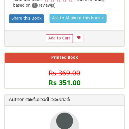
based on
review(s)
1
2
3
4
5
1
Ask to AI about this book
Share this Book
Add to Cart
Printed Book
Rs 369.00
Rs 351.00
Author അര്‍ക്കാദി ഗൈദാര്‍