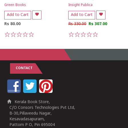
Green Books
Insight Publica
Add to Cart
Add to Cart
Rs 80.00
Rs 330.00
Rs 307.00
1
2
3
4
5
1
2
3
4
5
CONTACT
Kerala Book Store,
C/O Consors Technologies Pvt Ltd,
B-30,Pillaveedu Nagar,
Kesavadasapuram,
Pattom P O, Pin 695004