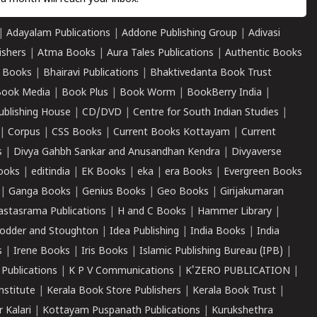
|
Adayalam Publications
|
Addone Publishing Group
|
Adivasi
ishers
|
Atma Books
|
Aura Tales Publications
|
Authentic Books
 Books
|
Bhairavi Publications
|
Bhaktivedanta Book Trust
ook Media
|
Book Plus
|
Book Worm
|
BookBerry India
|
ublishing House
|
CD/DVD
|
Centre for South Indian Studies
|
|
Corpus
|
CSS Books
|
Current Books Kottayam
|
Current
s
|
Divya Gahbh Sankar and Anusandhan Kendra
|
Divyaverse
ooks
|
editindia
|
EK Books
|
eka
|
era Books
|
Evergreen Books
|
Ganga Books
|
Genius Books
|
Geo Books
|
Girijakumaran
astasrama Publications
|
H and C Books
|
Hammer Library
|
odder and Stoughton
|
Idea Publishing
|
India Books
|
India
s
|
Irene Books
|
Iris Books
|
Islamic Publishing Bureau (IPB)
|
 Publications
|
K P V Communications
|
K'ZERO PUBLICATION
|
nstitute
|
Kerala Book Store Publishers
|
Kerala Book Trust
|
r Kalari
|
Kottayam Puspanath Publications
|
Kurukshethra