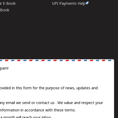
ur E-Book
UPI Payments Help
E-Book
spam!
ovided in this form for the purpose of news, updates and
 any email we send or
contact us
. We value and respect your
information in accordance with these terms.
a month will reach your inbox.