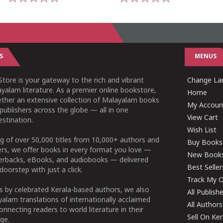
1
2
3
4
5
1
2
3
4
5
S
MENUS
tore is your gateway to the rich and vibrant
Change Lan
yalam literature. As a premier online bookstore,
Home
ether an extensive collection of Malayalam books
My Accoun
publishers across the globe — all in one
View Cart
stination.
Wish List
g of over 50,000 titles from 10,000+ authors and
Buy Books
ers, we offer books in every format you love —
New Book
perbacks, eBooks, and audiobooks — delivered
Best Seller
doorstep with just a click.
Track My O
 by celebrated Kerala-based authors, we also
All Publish
alam translations of internationally acclaimed
All Authors
connecting readers to world literature in their
Sell On Ke
ge.