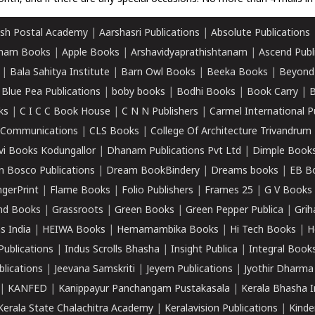
sh Postal Academy
|
Aarshasri Publications
|
Absolute Publications
ham Books
|
Apple Books
|
Arshavidyaprathishtanam
|
Ascend Publ
|
Bala Sahitya Institute
|
Barn Owl Books
|
Beeka Books
|
Beyond
|
Blue Pea Publications
|
boby books
|
Bodhi Books
|
Book Carry
|
B
ks
|
C I C C Book House
|
C N N Publishers
|
Carmel International P
k Communications
|
CLS Books
|
College Of Architecture Trivandrum
vi Books Kodungallor
|
Dhanam Publications Pvt Ltd
|
Dimple Book
 Bosco Publications
|
Dream BookBindery
|
Dreams books
|
EB B
ngerPrint
|
Flame Books
|
Folio Publishers
|
Frames 25
|
G V Books
nd Books
|
Grassroots
|
Green Books
|
Green Pepper Publica
|
Grih
s India
|
HEIWA Books
|
Hemamambika Books
|
Hi Tech Books
|
H
Publications
|
Indus Scrolls Bhasha
|
Insight Publica
|
Integral Book
lications
|
Jeevana Samskriti
|
Jeyem Publications
|
Jyothir Dharma
|
KANFED
|
Kanippayur Panchangam Pustakasala
|
Kerala Bhasha I
Kerala State Chalachitra Academy
|
Keralavision Publications
|
Kinde