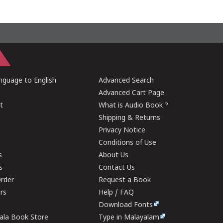
guage to English
Advanced Search
Advanced Cart Page
t
What is Audio Book ?
Shipping & Returns
Privacy Notice
Conditions of Use
s
About Us
s
Contact Us
rder
Request a Book
ers
Help / FAQ
Download Fonts
rala Book Store
Type in Malayalam