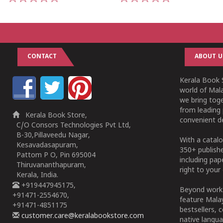
1
2
3
4
5
1
2
3
4
5
CONTACT
ABOUT U
Kerala Book S
world of Mala
we bring tog
from leading 
Kerala Book Store,
convenient de
C/O Consors Technologies Pvt Ltd,
B-30,Pillaveedu Nagar,
With a catalo
Kesavadasapuram,
350+ publish
Pattom P O, Pin 695004
including pa
Thiruvananthapuram,
right to your 
Kerala, India.
+919447945175,
Beyond works
+91471-2554670,
feature Malay
+91471-4851175
bestsellers, 
customer.care@keralabookstore.com
native langua