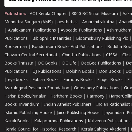
Publishers
:
AOI Kerala Chapter
|
3000 BC Script Museum
|
Aaka
Munnetra Sangam (AMS)
|
aesthetics
|
Amarchitrakatha
|
Anand
|
Avalokanam Publications
|
Avocado Publications
|
Azhimukham
Publications
|
Biblophilic Insanities
|
Bloomsburry Publishing Plc
Bookerman
|
Bouddhikam Books And Publications
|
Buddha Boo
Chavara Central Secretariat
|
Chintha Publications
|
CISSA
|
Clic
Books Thrissur
|
DC Books
|
DC Life
|
DeeBee Publications
|
De
Publications
|
DJ Publications
|
Dolphin Books
|
Don Books
|
Don
|
eye books
|
Fabian Books
|
Famous Books
|
Finger Books
|
Fi
Astrological Research Foundation
|
Goosebery Publications
|
Gra
Harisri Books,Punalur
|
Haritham Books
|
Harmony
|
HarperCollin
Books Trivandrum
|
Indian Atheist Publishers
|
Indian Rationalist 
Islamic Publishing House
|
Jaico Publishing House
|
Jayanadam Pub
Kairali Books
|
Kalapoornna Publications
|
Kaliveena Publications
Kerala Council for Historical Research
|
Kerala Sahitya Akademi
|