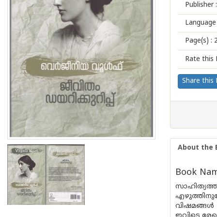
Publisher :
Language 
Page(s) :
Rate this 
Share this
About the 
Book Name
സാഹിത്യത്ത
എഴുത്തിനുവ
വിഷമങ്ങള്‍
ഇവിടെ രേഖപ്