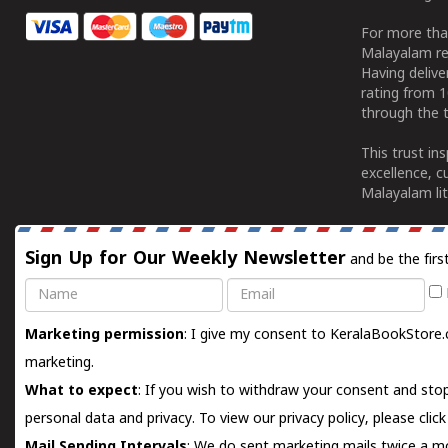
For more tha
Malayalam re
Having deliv
rating from 
through the t
This trust in
excellence, c
Malayalam lit
Sign Up for Our Weekly Newsletter
and be the firs
Name
Email
Marketing permission
: I give my consent to KeralaBookStore.
marketing.
What to expect
: If you wish to withdraw your consent and stop
personal data and privacy. To view our privacy policy, please
clic
Mail Sending Intervals
: We do sent marketing mails twice a mo