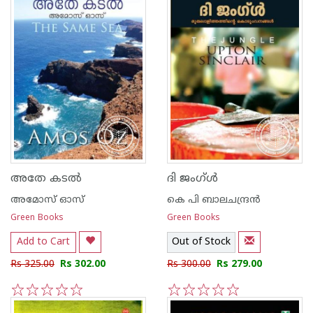
അതേ കടല്‍
ദി ജംഗ്ള്‍
അമോസ് ഓസ്
കെ പി ബാലചന്ദ്രന്‍
Green Books
Green Books
Add to Cart
Out of Stock
Rs 325.00
Rs 302.00
Rs 300.00
Rs 279.00
1
2
3
4
5
1
2
3
4
5