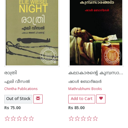
കലാകാരന്റെ കുമ്പസാരങ്ങള്‍
രാത്രി
ഏലി വീസല്‍
ഷാള്‍ ബോദ്‌ലേര്‍
Chintha Publications
Mathrubhumi Books
Out of Stock
Add to Cart
Rs 75.00
Rs 85.00
1
2
3
4
5
1
2
3
4
5