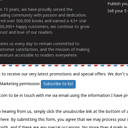
Publish yo
n 15 years, we have proudly served the
Sell your 
ading community with passion and dedication.
ered over 500,000 books and earned a 4.5+ star
100,000+ happy customers, we continue to grow
rust and love of our readers.
spires us every day to remain committed to
ustomer satisfaction, and the mission of making
erature accessible to readers everywhere.
t to receive our very latest promotions and special offers. We don't 
Marketing permission
Subscribe to list
com to be in touch with me via email using the information I have pr
 hearing from us, simply click the unsubscribe link at the bottom of
k here.
By submitting this form, you agree that we may process your 
nth, and if there are any special occasions. No more than 4 mails in 