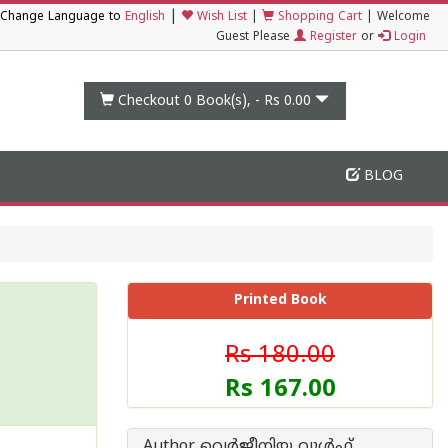
|
Change Language to
English
Wish List
|
Shopping Cart
|
Welcome
Guest Please
Register
or
Login
Checkout 0
Book(s), -
Rs 0.00
BLOG
Printed Book
Rs 180.00
Rs 167.00
Author വെര്‍ജീനിയ വുള്‍ഫ്‌