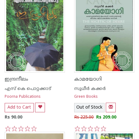
ഇന്ദ്രനീലം
കാമയോഗി
എസ്‌ കെ പൊറ്റക്കാട്‌
സുധീര്‍ കക്കര്‍
Poorna Publications
Green Books
Add to Cart
Out of Stock
Rs 90.00
Rs 225.00
Rs 209.00
1
2
3
4
5
1
2
3
4
5