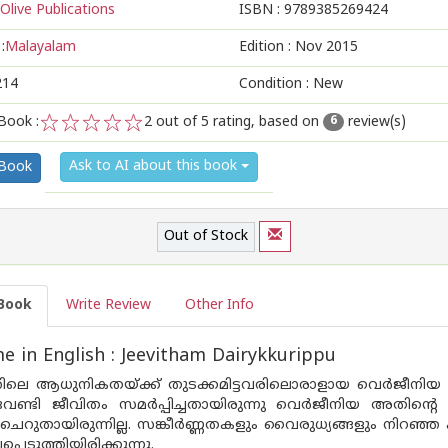
Olive Publications
ISBN :
9789385269424
:
Malayalam
Edition :
Nov 2015
214
Condition : New
Book :
2
out of 5 rating, based on
review(s)
6
1
2
3
4
5
Ask to AI about this book
 Book
Out of Stock
Book
Write Review
Other Info
 in English : Jeevitham Dairykkurippu
ിലെ ആധുനികതയ്ക്ക് തുടക്കമിട്ടവരിലൊരാളായ വെര്‍ജീനിയ വൂ
േണ്ടി ജീവിതം സമര്‍പ്പിച്ചതായിരുന്നു വെര്‍ജീനിയ അതിന്റ
 ചെറുതായിരുന്നില്ല. സങ്കീര്‍ണ്ണതകളും വൈരുധ്യങ്ങളും നിറഞ
പെടുത്തിയിരിക്കുന്നു.