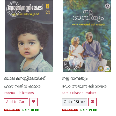
1
2
3
4
5
1
2
3
4
5
ബാല മനസ്സിലേയ്ക്ക്
നല്ല ദാമ്പത്യം
എസ് സജീവ് കുമാര്‍
ഡോ അരുണ്‍ ബി നായര്‍
Poorna Publications
Kerala Bhasha Institute
Add to Cart
Out of Stock
Rs 140.00
Rs 130.00
Rs 150.00
Rs 139.00