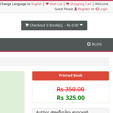
|
Change Language to
English
Wish List
|
Shopping Cart
|
Welcome
Guest Please
Register
or
Login
Checkout 0
Book(s), -
Rs 0.00
BLOG
Printed Book
Rs 350.00
Rs 325.00
Author അലീസിയ ഈറ്റണ്‍