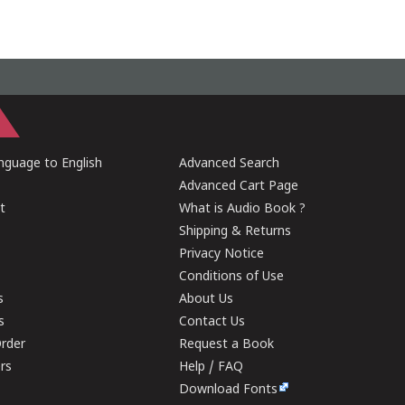
guage to English
Advanced Search
Advanced Cart Page
t
What is Audio Book ?
Shipping & Returns
Privacy Notice
Conditions of Use
s
About Us
s
Contact Us
rder
Request a Book
ers
Help / FAQ
Download Fonts