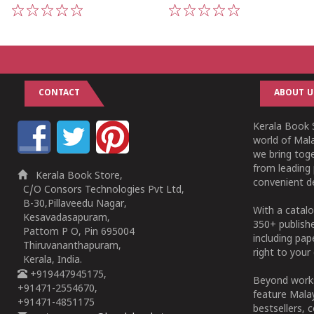
1
2
3
4
5
1
2
3
4
5
CONTACT
ABOUT U
Kerala Book S
world of Mala
we bring tog
from leading 
Kerala Book Store,
convenient de
C/O Consors Technologies Pvt Ltd,
B-30,Pillaveedu Nagar,
With a catalo
Kesavadasapuram,
350+ publish
Pattom P O, Pin 695004
including pa
Thiruvananthapuram,
right to your 
Kerala, India.
+919447945175,
Beyond works
+91471-2554670,
feature Malay
+91471-4851175
bestsellers, 