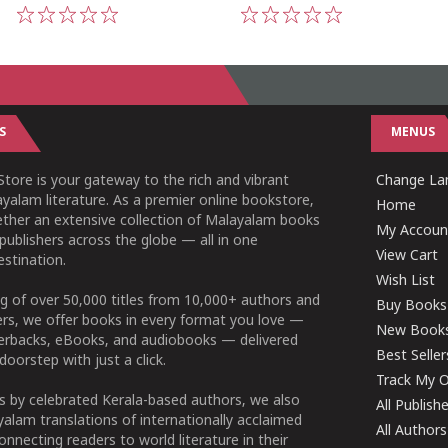
1
2
3
4
5
1
2
3
4
5
S
MENUS
tore is your gateway to the rich and vibrant
Change Lan
yalam literature. As a premier online bookstore,
Home
ether an extensive collection of Malayalam books
My Accoun
publishers across the globe — all in one
View Cart
stination.
Wish List
g of over 50,000 titles from 10,000+ authors and
Buy Books
ers, we offer books in every format you love —
New Book
perbacks, eBooks, and audiobooks — delivered
Best Seller
doorstep with just a click.
Track My O
 by celebrated Kerala-based authors, we also
All Publish
alam translations of internationally acclaimed
All Authors
connecting readers to world literature in their