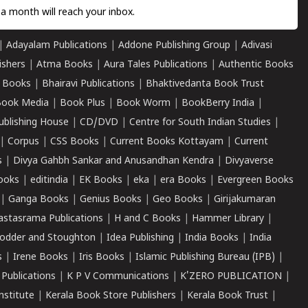
a month will reach your inbox.
|
Adayalam Publications
|
Addone Publishing Group
|
Adivasi
ishers
|
Atma Books
|
Aura Tales Publications
|
Authentic Books
 Books
|
Bhairavi Publications
|
Bhaktivedanta Book Trust
ook Media
|
Book Plus
|
Book Worm
|
BookBerry India
|
ublishing House
|
CD/DVD
|
Centre for South Indian Studies
|
|
Corpus
|
CSS Books
|
Current Books Kottayam
|
Current
s
|
Divya Gahbh Sankar and Anusandhan Kendra
|
Divyaverse
ooks
|
editindia
|
EK Books
|
eka
|
era Books
|
Evergreen Books
|
Ganga Books
|
Genius Books
|
Geo Books
|
Girijakumaran
astasrama Publications
|
H and C Books
|
Hammer Library
|
odder and Stoughton
|
Idea Publishing
|
India Books
|
India
s
|
Irene Books
|
Iris Books
|
Islamic Publishing Bureau (IPB)
|
 Publications
|
K P V Communications
|
K'ZERO PUBLICATION
|
nstitute
|
Kerala Book Store Publishers
|
Kerala Book Trust
|