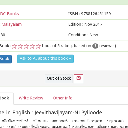
DC Books
ISBN :
9788126451159
:
Malayalam
Edition :
Nov 2017
380
Condition : New
Book :
1
out of 5 rating, based on
review(s)
1
1
2
3
4
5
Ask to AI about this book
 Book
Out of Stock
Book
Write Review
Other Info
 in English : Jeevithavijayam-NLPyiloode
ീവിതത്തില്‍ വിജയം നേടാന്‍ സഹായിക്കുന്ന ഒട്ടനവധി 
ം എന്‍.എല്‍.പിയിലൂടെ. ജോസഫ് മര്‍ഫിയുടെ നിങ്ങളുടെ ഉപ