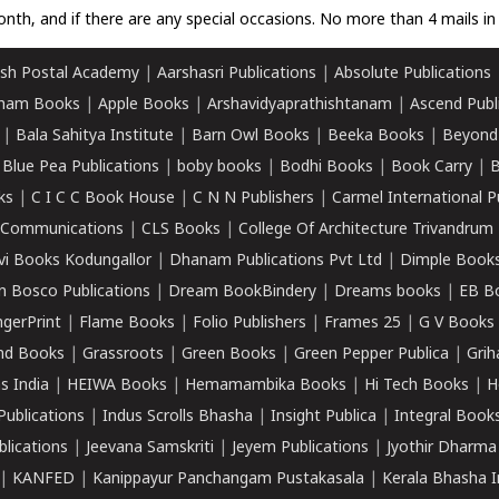
nth, and if there are any special occasions. No more than 4 mails in 
sh Postal Academy
|
Aarshasri Publications
|
Absolute Publications
ham Books
|
Apple Books
|
Arshavidyaprathishtanam
|
Ascend Publ
|
Bala Sahitya Institute
|
Barn Owl Books
|
Beeka Books
|
Beyond
|
Blue Pea Publications
|
boby books
|
Bodhi Books
|
Book Carry
|
B
ks
|
C I C C Book House
|
C N N Publishers
|
Carmel International P
k Communications
|
CLS Books
|
College Of Architecture Trivandrum
vi Books Kodungallor
|
Dhanam Publications Pvt Ltd
|
Dimple Book
 Bosco Publications
|
Dream BookBindery
|
Dreams books
|
EB B
ngerPrint
|
Flame Books
|
Folio Publishers
|
Frames 25
|
G V Books
nd Books
|
Grassroots
|
Green Books
|
Green Pepper Publica
|
Grih
s India
|
HEIWA Books
|
Hemamambika Books
|
Hi Tech Books
|
H
Publications
|
Indus Scrolls Bhasha
|
Insight Publica
|
Integral Book
lications
|
Jeevana Samskriti
|
Jeyem Publications
|
Jyothir Dharma
|
KANFED
|
Kanippayur Panchangam Pustakasala
|
Kerala Bhasha I