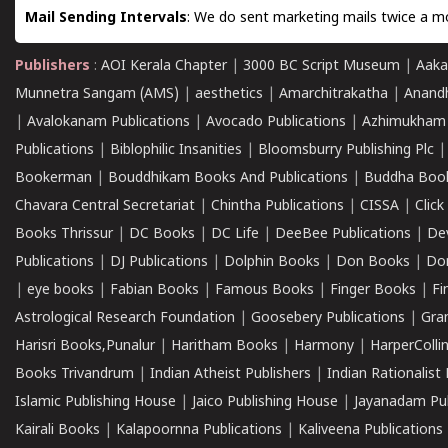
Mail Sending Intervals
: We do sent marketing mails twice a mo
Publishers
:
AOI Kerala Chapter
|
3000 BC Script Museum
|
Aaka
Munnetra Sangam (AMS)
|
aesthetics
|
Amarchitrakatha
|
Anand
|
Avalokanam Publications
|
Avocado Publications
|
Azhimukham
Publications
|
Biblophilic Insanities
|
Bloomsburry Publishing Plc
Bookerman
|
Bouddhikam Books And Publications
|
Buddha Boo
Chavara Central Secretariat
|
Chintha Publications
|
CISSA
|
Clic
Books Thrissur
|
DC Books
|
DC Life
|
DeeBee Publications
|
De
Publications
|
DJ Publications
|
Dolphin Books
|
Don Books
|
Don
|
eye books
|
Fabian Books
|
Famous Books
|
Finger Books
|
Fi
Astrological Research Foundation
|
Goosebery Publications
|
Gra
Harisri Books,Punalur
|
Haritham Books
|
Harmony
|
HarperCollin
Books Trivandrum
|
Indian Atheist Publishers
|
Indian Rationalist 
Islamic Publishing House
|
Jaico Publishing House
|
Jayanadam Pub
Kairali Books
|
Kalapoornna Publications
|
Kaliveena Publications