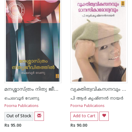
1
2
3
4
5
1
2
3
4
5
മനശ്ശാസ്ത്രം നിത്യ ജീവിതത്തില്‍
വ്യക്തിത്വവികസനവും മാനസികാരോഗ്യവും
ചെലവൂര്‍ വേണു
പി ആര്‍ കൃഷ്ണന്‍ നായര്‍
Poorna Publications
Poorna Publications
Out of Stock
Add to Cart
Rs 95.00
Rs 90.00