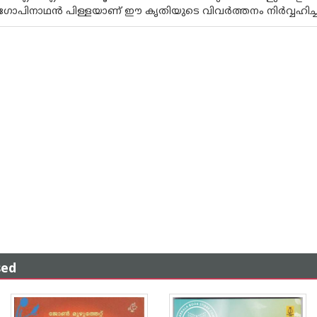
ഗോപിനാഥന്‍ പിള്ളയാണ് ഈ കൃതിയുടെ വിവര്‍ത്തനം നിര്‍വ്വഹിച്ച
sed