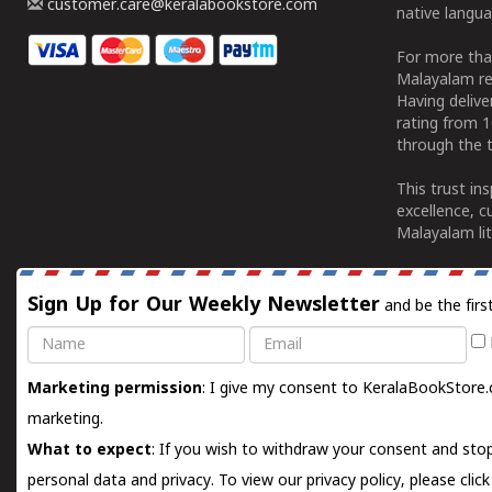
customer.care@keralabookstore.com
native langua
For more tha
Malayalam re
Having deliv
rating from 
through the t
This trust in
excellence, c
Malayalam lit
Sign Up for Our Weekly Newsletter
and be the firs
Name
Email
Marketing permission
: I give my consent to KeralaBookStore.
marketing.
What to expect
: If you wish to withdraw your consent and stop
personal data and privacy. To view our privacy policy, please
clic