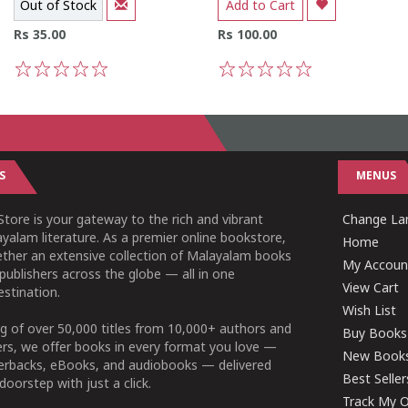
Out of Stock
Add to Cart
Rs 35.00
Rs 100.00
1
2
3
4
5
1
2
3
4
5
S
MENUS
tore is your gateway to the rich and vibrant
Change Lan
yalam literature. As a premier online bookstore,
Home
ether an extensive collection of Malayalam books
My Accoun
publishers across the globe — all in one
View Cart
stination.
Wish List
g of over 50,000 titles from 10,000+ authors and
Buy Books
ers, we offer books in every format you love —
New Book
perbacks, eBooks, and audiobooks — delivered
Best Seller
doorstep with just a click.
Track My O