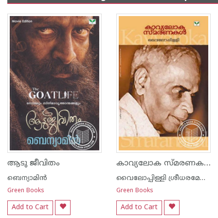
കാവ്യലോക സ്മരണകള്‍
ആടു ജീവിതം
ബെന്യാമിന്‍
വൈലോപ്പിള്ളി ശ്രീധരമേനോ‌ന്‍
Green Books
Green Books
Add to Cart
Add to Cart