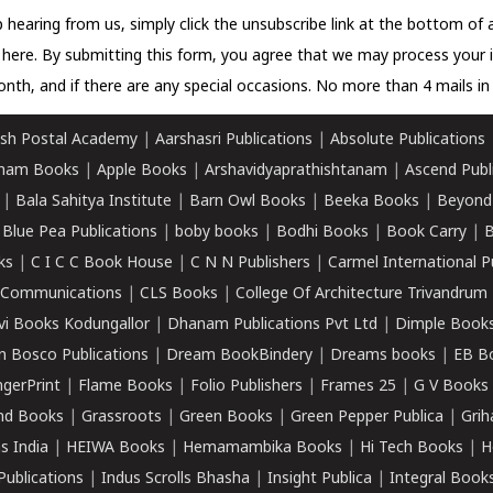
 hearing from us, simply click the unsubscribe link at the bottom of
k here.
By submitting this form, you agree that we may process your 
nth, and if there are any special occasions. No more than 4 mails in 
sh Postal Academy
|
Aarshasri Publications
|
Absolute Publications
ham Books
|
Apple Books
|
Arshavidyaprathishtanam
|
Ascend Publ
|
Bala Sahitya Institute
|
Barn Owl Books
|
Beeka Books
|
Beyond
|
Blue Pea Publications
|
boby books
|
Bodhi Books
|
Book Carry
|
B
ks
|
C I C C Book House
|
C N N Publishers
|
Carmel International P
k Communications
|
CLS Books
|
College Of Architecture Trivandrum
vi Books Kodungallor
|
Dhanam Publications Pvt Ltd
|
Dimple Book
 Bosco Publications
|
Dream BookBindery
|
Dreams books
|
EB B
ngerPrint
|
Flame Books
|
Folio Publishers
|
Frames 25
|
G V Books
nd Books
|
Grassroots
|
Green Books
|
Green Pepper Publica
|
Grih
s India
|
HEIWA Books
|
Hemamambika Books
|
Hi Tech Books
|
H
Publications
|
Indus Scrolls Bhasha
|
Insight Publica
|
Integral Book