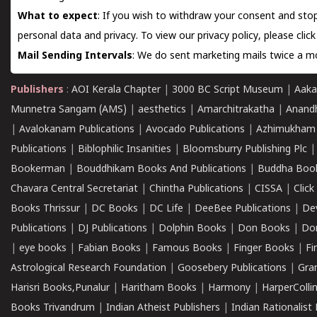
What to expect
: If you wish to withdraw your consent and stop
personal data and privacy. To view our privacy policy, please
clic
Mail Sending Intervals
: We do sent marketing mails twice a mo
Publishers
:
AOI Kerala Chapter
|
3000 BC Script Museum
|
Aaka
Munnetra Sangam (AMS)
|
aesthetics
|
Amarchitrakatha
|
Anand
|
Avalokanam Publications
|
Avocado Publications
|
Azhimukham
Publications
|
Biblophilic Insanities
|
Bloomsburry Publishing Plc
Bookerman
|
Bouddhikam Books And Publications
|
Buddha Boo
Chavara Central Secretariat
|
Chintha Publications
|
CISSA
|
Clic
Books Thrissur
|
DC Books
|
DC Life
|
DeeBee Publications
|
De
Publications
|
DJ Publications
|
Dolphin Books
|
Don Books
|
Don
|
eye books
|
Fabian Books
|
Famous Books
|
Finger Books
|
Fi
Astrological Research Foundation
|
Goosebery Publications
|
Gra
Harisri Books,Punalur
|
Haritham Books
|
Harmony
|
HarperCollin
Books Trivandrum
|
Indian Atheist Publishers
|
Indian Rationalist 