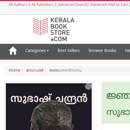
All Authors
|
All Publishers
|
Advanced Search
|
Advanced Add to Cart
Categories
Best Sellers
Browse Books
Ne
Home
നോവല്‍
ജ്ഞാനസ്നാനം
ജ്ഞ
സുഭാഷ