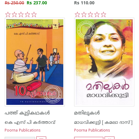
Rs 250.00
Rs 237.00
Rs 110.00
1
2
3
4
5
1
2
3
4
5
പത്ത് കുട്ടികഥകള്‍
മതിലുകള്‍
കെ എസ് പി കര്‍ത്താവ്
മാധവിക്കുട്ടി [ കമലാ ദാസ് ]
Poorna Publications
Poorna Publications