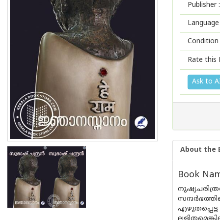
Publisher :
Language 
Condition
Rate this 
Ask to A
About the 
Book Name
നുഷ്യചരി
സന്ദര്‍ഭത
എഴുതപ്പെട്
ലളിതമെങ്ക