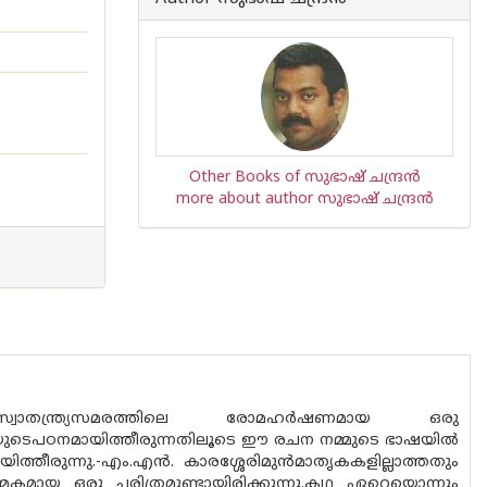
Other Books of സുഭാഷ് ചന്ദ്രന്‍
more about author സുഭാഷ് ചന്ദ്രന്‍
്‍സ്വാതന്ത്ര്യസമരത്തിലെ രോമഹര്‍ഷണമായ ഒരു
യുടെപഠനമായിത്തീരുന്നതിലൂടെ ഈ രചന നമ്മുടെ ഭാഷയില്‍
്തീരുന്നു.-എം.എന്‍. കാരശ്ശേരിമുന്‍മാതൃകകളില്ലാത്തതും
മായ ഒരു ചരിത്രമുണ്ടായിരിക്കുന്നു.കഥ ഏറെയൊന്നും