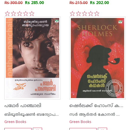
Rs 300.00
Rs 285.00
Rs 215.00
Rs 202.00
1
2
3
4
5
1
2
3
4
5
ഷെര്‍ലക്ക് ഹോംസ് കഥകള്‍
പഥേര്‍ പാഞ്ചാലി
ബിഭൂതിഭൂഷണ്‍ ബന്ദ്യോപദ്ധ്യായ
സര്‍ ആര്‍തര്‍ കോനന്‍ ഡോയല്‍
Green Books
Green Books