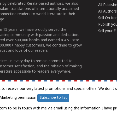
 by celebrated Kerala-based authors, we also
All Publish
alam translations of internationally acclaimed
All Authors
connecting readers to world literature in their
Sell On Ke
ge.
Publish yo
n 15 years, we have proudly served the
Sell your 
ading community with passion and dedication.
ered over 500,000 books and earned a 4.5+ star
100,000+ happy customers, we continue to grow
rust and love of our readers.
spires us every day to remain committed to
ustomer satisfaction, and the mission of making
erature accessible to readers everywhere.
t to receive our very latest promotions and special offers. We don't 
Marketing permission
Subscribe to list
com to be in touch with me via email using the information I have pr