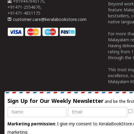
+919447945175,
Beyond works
+91471-2554670,
feature Malay
+91471-4851175
bestsellers, 
customer.care@keralabookstore.com
native langua
For more tha
Malayalam re
Having deliv
rating from 
through the t
This trust in
excellence, c
Malayalam lit
Sign Up for Our Weekly Newsletter
and be the firs
Name
Email
Marketing permission
: I give my consent to KeralaBookStore.
marketing.