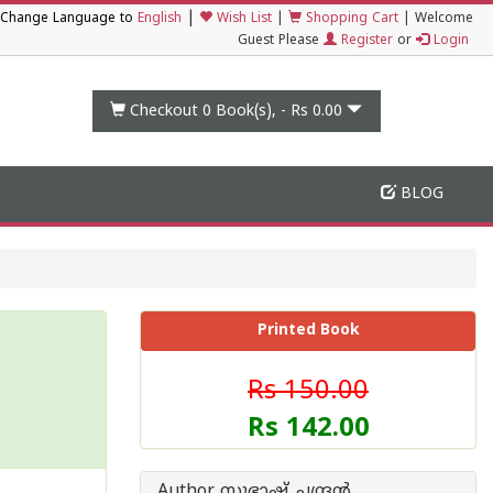
|
Change Language to
English
Wish List
|
Shopping Cart
|
Welcome
Guest Please
Register
or
Login
Checkout 0
Book(s), -
Rs 0.00
BLOG
Printed Book
Rs 150.00
Rs 142.00
Author സുഭാഷ് ചന്ദ്രന്‍