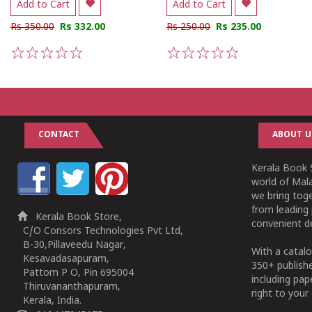
Add to Cart
Add to Cart
Rs 350.00
Rs 332.00
Rs 250.00
Rs 235.00
1
2
3
4
5
1
2
3
4
5
CONTACT
ABOUT U
Kerala Book S
world of Mala
we bring tog
from leading 
Kerala Book Store,
convenient de
C/O Consors Technologies Pvt Ltd,
B-30,Pillaveedu Nagar,
With a catalo
Kesavadasapuram,
350+ publish
Pattom P O, Pin 695004
including pa
Thiruvananthapuram,
right to your 
Kerala, India.