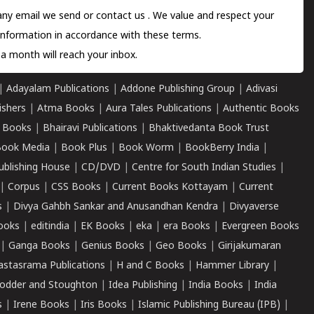
 any email we send or
contact us
. We value and respect your
information in accordance with these terms.
a month will reach your inbox.
|
Adayalam Publications
|
Addone Publishing Group
|
Adivasi
ishers
|
Atma Books
|
Aura Tales Publications
|
Authentic Books
 Books
|
Bhairavi Publications
|
Bhaktivedanta Book Trust
ook Media
|
Book Plus
|
Book Worm
|
BookBerry India
|
ublishing House
|
CD/DVD
|
Centre for South Indian Studies
|
|
Corpus
|
CSS Books
|
Current Books Kottayam
|
Current
s
|
Divya Gahbh Sankar and Anusandhan Kendra
|
Divyaverse
ooks
|
editindia
|
EK Books
|
eka
|
era Books
|
Evergreen Books
|
Ganga Books
|
Genius Books
|
Geo Books
|
Girijakumaran
astasrama Publications
|
H and C Books
|
Hammer Library
|
odder and Stoughton
|
Idea Publishing
|
India Books
|
India
s
|
Irene Books
|
Iris Books
|
Islamic Publishing Bureau (IPB)
|