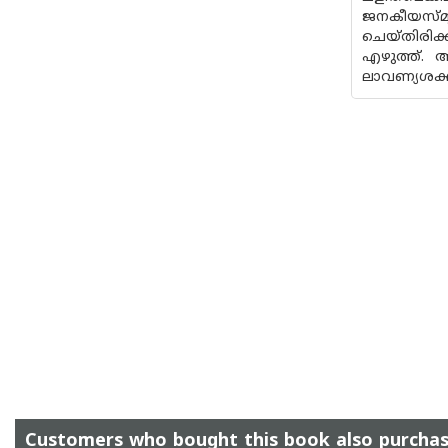
ജനകീയസ്മൃ
ചെയ്തിരിക
എഴുത്ത്. അ
ലാവണ്യശക്
Customers who bought this book also purcha