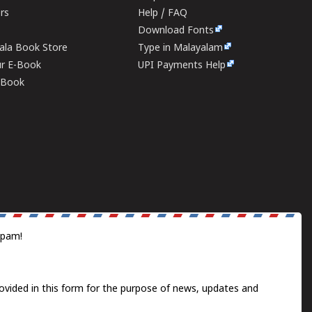
ers
Help / FAQ
Download Fonts
rala Book Store
Type in Malayalam
ur E-Book
UPI Payments Help
E-Book
spam!
ovided in this form for the purpose of news, updates and