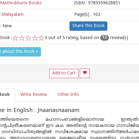
Mathrubhumi Books
ISBN :
9789359628851
:
Malayalam
Page(s) :
102
Share this Book
 : New
Book :
3
out of 5 rating, based on
review(s)
12
1
2
3
4
5
I about this book
Add to Cart
Book
Write Review
Other Info
 in English : Jnaanasnaanam
ത്രത്തിലെതന്നെ മഹാസംഭവങ്ങളിലൊന്നായ ഇന്ത്യന
്തിന്റെചിത്രീകരണമാണ് ഈ കഥ. അതിന്റെ നായകനായ ഗാന്ധിജി
ട ഗാന്ധിസാഹിത്യങ്ങളില്‍ സവിശേഷമായ സ്ഥാനത്തിന്അര്‍ഹമായിത
ിലും അസാധാരണവുമായ ഒരുജനകീയ സമരത്തിനു സര്‍ഗ്ഗാത്മക