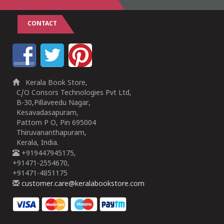
CONTACT
Kerala Book Store,
C/O Consors Technologies Pvt Ltd,
B-30,Pillaveedu Nagar,
Kesavadasapuram,
Pattom P O, Pin 695004
Thiruvananthapuram,
Kerala, India.
+919447945175,
+91471-2554670,
+91471-4851175
customer.care@keralabookstore.com