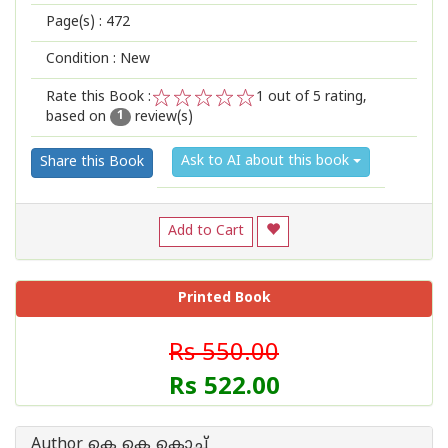
Page(s) :
472
Condition : New
Rate this Book :
1
out of 5 rating,
based on
review(s)
1
2
3
4
5
1
Ask to AI about this book
Share this Book
Add to Cart
Printed Book
Rs 550.00
Rs 522.00
Author കെ കെ കൊച്ച്