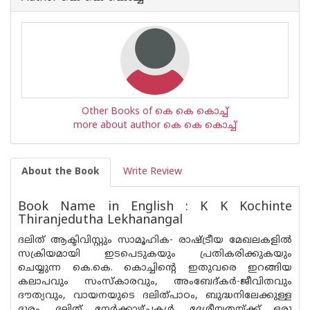
Other Books of കെ കെ കൊച്ച്
more about author കെ കെ കൊച്ച്
About the Book
Write Review
Book Name in English : K K Kochinte
Thiranjedutha Lekhanangal
ദലിത് ആക്ടിവിസ്റ്റും സാമൂഹിക- രാഷ്ട്രീയ മേഖലകളിൽ
സക്രിയമായി ഇടപെടുകയും പ്രതികരിക്കുകയും
ചെയ്യുന്ന കെ.കെ. കൊച്ചിന്റെ ഇതുവരെ ഇറങ്ങിയ
കലാപവും സംസ്കാരവും, അംബേദ്കർ-ജീവിതവും
ദൗത്യവും, വായനയുടെ ദലിത്പാഠം, ബുദ്ധനിലേക്കുള്ള
ദൂരം, ദലിത് നേർക്കാഴ്ചകൾ, ദേശീയതയ്ക്ക് ഒരു