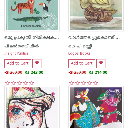
ഒരു പ്രകൃതി നിരീക്ഷകന്റെ കഥ
വാൾത്തലപ്പുകൊണ്ട് എഴുതുയ ജീവിതം
പി മന്‍തേയ്ഫില്‍
കെ പി ഉണ്ണി
Insight Publica
Logos Books
Add to Cart
Add to Cart
Rs 260.00
Rs 242.00
Rs 230.00
Rs 214.00
1
2
3
4
5
1
2
3
4
5