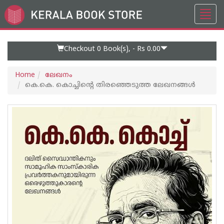
Toggl
Go
navig
to
Home
Page
Checkout 0
Book(s), -
Rs 0.00
Home
ലേഖനം
കെ.കെ. കൊച്ചിന്റെ തിരഞ്ഞെടുത്ത ലേഖനങ്ങൾ