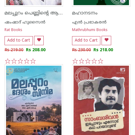
മലപ്പുറം പെണ്ണിന്റെ ആത്മകഥ
മഹാനടനം
ഷംഷാദ് ഹുസൈൻ
എന്‍ പ്രഭാകരന്‍
Rat Books
Mathrubhumi Books
Add to Cart
Add to Cart
Rs 219.00
Rs 208.00
Rs 230.00
Rs 218.00
1
2
3
4
5
1
2
3
4
5