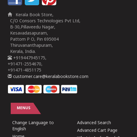
Kerala Book Store,
C/O Consors Technologies Pvt Ltd,
B-30,Pillaveedu Nagar,
Kesavadasapuram,
Pattom P O, Pin 695004
Thiruvananthapuram,
Kerala, India.
+919447945175,
+91471-2554670,
+91471-4851175
customer.care@keralabookstore.com
MENUS
Change Language to
Advanced Search
English
Advanced Cart Page
Home