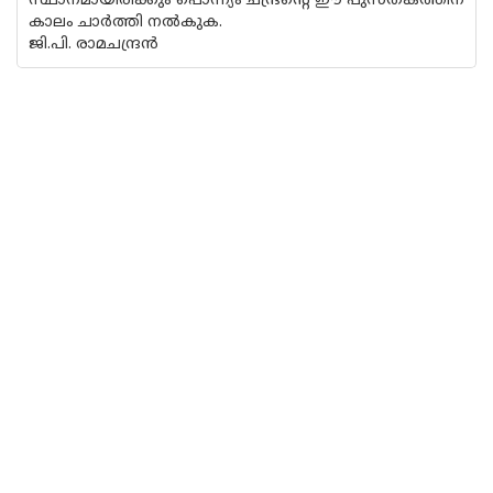
സ്ഥാനമായിരിക്കും പൊന്ന്യം ചന്ദ്രൻ്റെ ഈ പുസ്‌തകത്തിന്
കാലം ചാർത്തി നൽകുക.
ജി.പി. രാമചന്ദ്രൻ