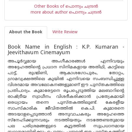
Other Books of പൊന്ന്യം ചന്ദ്രന്‍
more about author പൊന്ന്യം ചന്ദ്രന്‍
About the Book
Write Review
Book Name in English : K.P. Kumaran -
Jeevithavum Cinemayum
അപൂർവ്വമായ അംഗീകാരങ്ങൾ എന്നിവയും
അദ്ദേഹത്തിൻ്റെ പ്രധാന സിനിമകളായ അതിഥി, കാട്ടിലെ
പാട്ട്, രുഗ്മിണി, ആകാശഗോപുരം, തോറ്റം,
ഗ്രാമവ്യക്ഷത്തിലെ കുയിൽ എന്നിവയെ സംബന്ധിച്ചുള്ള
വിശദമായ അവലോകനങ്ങളുമാണ് ഈ പുസ്‌തകത്തിലെ
പ്രതിപാദ്യം. കുമാരേട്ടനെ രൂപപ്പെടുത്തിയ മലബാറിൻ്റെ
രാഷ്ട്രീയ സ്വാധീനം വിശദീകരിക്കാൻ പ്രത്യേകമായി
ഒരധ്യായം തന്നെ പുസ്‌തകത്തിലുണ്ട്. കേരളീയ
സാംസ്‌കാരിക ജീവിതത്തിൽ കെ.പി. കുമാരനെ
അടയാളപ്പെടുത്താൻ അനുവാചകരും അദ്ദേഹത്തെ
സ്നേഹിക്കുന്നവരും നടത്തിയതും നടത്തേണ്ടതുമായ
പല പരിശ്രമങ്ങളുടെ കൂട്ടത്തിൽ സുപ്രധാനമായ