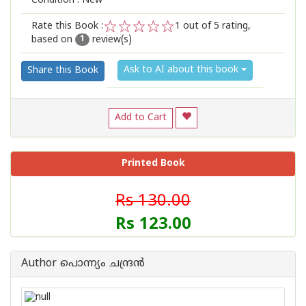
Condition : New
Rate this Book :
1
out of 5 rating,
based on
review(s)
1
2
3
4
5
1
Ask to AI about this book
Share this Book
Add to Cart
Printed Book
Rs 130.00
Rs 123.00
Author പൊന്ന്യം ചന്ദ്രന്‍