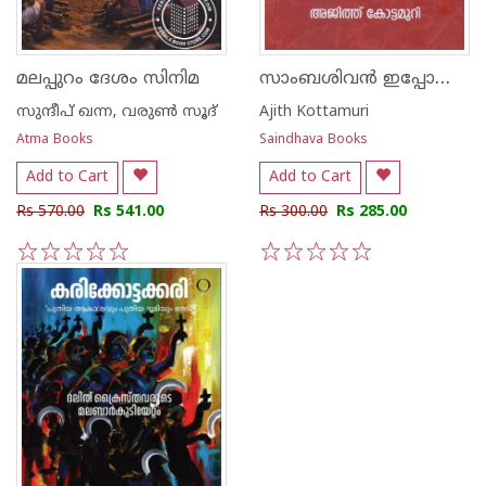
സാംബശിവൻ ഇപ്പോഴും എന്നോട് കഥ പറയാറുണ്ട്
മലപ്പുറം ദേശം സിനിമ
സുന്ദീപ് ഖന്ന, വരുൺ സൂദ്
Ajith Kottamuri
Atma Books
Saindhava Books
Add to Cart
Add to Cart
Rs 570.00
Rs 541.00
Rs 300.00
Rs 285.00
1
2
3
4
5
1
2
3
4
5