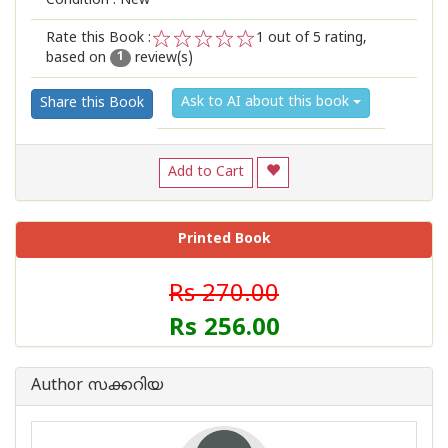
Condition : New
Rate this Book :
1
out of 5 rating,
based on
review(s)
1
2
3
4
5
1
Ask to AI about this book
Share this Book
Add to Cart
Printed Book
Rs 270.00
Rs 256.00
Author സക്കറിയ