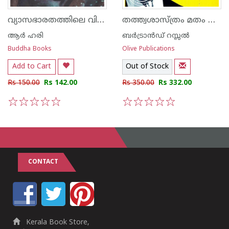
വ്യാസഭാരതത്തിലെ വിദുരർ
തത്ത്വശാസ്ത്രം മതം വിദ്യാഭാസം
ആര്‍ ഹരി
ബർട്രാൻഡ് റസ്സൽ
Buddha Books
Olive Publications
Add to Cart
Out of Stock
Rs 150.00
Rs 142.00
Rs 350.00
Rs 332.00
1
2
3
4
5
1
2
3
4
5
CONTACT
Kerala Book Store,