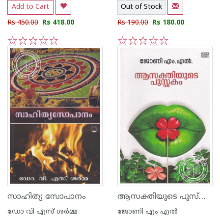
Add to Cart
Out of Stock
Rs 450.00
Rs 418.00
Rs 190.00
Rs 180.00
1
2
3
4
5
1
2
3
4
5
ആസക്തിയുടെ പുസ്തകം
സാഹിത്യ സോപാനം
ഡോ വി എസ് ശര്‍മ്മ
ജോണി എം എല്‍