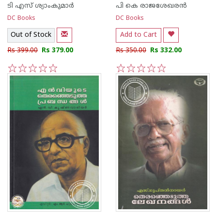
ടി എസ് ശ്യാംകുമാര്‍
പി കെ രാജശേഖരന്‍
DC Books
DC Books
Out of Stock
Add to Cart
Rs 399.00
Rs 379.00
Rs 350.00
Rs 332.00
1
2
3
4
5
1
2
3
4
5