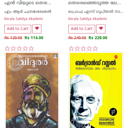
എന്‍ വിയുടെ തെരഞ്ഞെടുത്ത പ്രബന്ധനങ്ങള്‍
തെരെഞ്ഞെടുത്ത ലേഖനങ്ങള്‍- എസ് ഗുപ്തന്‍ നായര്‍
എം ആര്‍ ചന്ദ്രശേഖരന്‍
പ്രൊഫ എസ് ഗുപ്തന്‍ നായര്‍
Kerala Sahitya Akademi
Kerala Sahitya Akademi
Add to Cart
Add to Cart
Rs 120.00
Rs 114.00
Rs 240.00
Rs 228.00
1
2
3
4
5
1
2
3
4
5