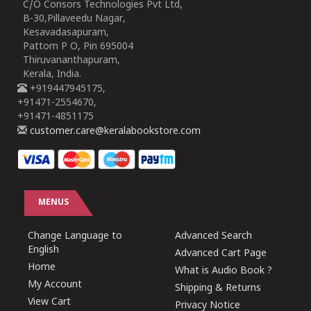
C/O Consors Technologies Pvt Ltd,
B-30,Pillaveedu Nagar,
Kesavadasapuram,
Pattom P O, Pin 695004
Thiruvananthapuram,
Kerala, India.
+919447945175,
+91471-2554670,
+91471-4851175
customer.care@keralabookstore.com
MENUS
Change Language to
Advanced Search
English
Advanced Cart Page
Home
What is Audio Book ?
My Account
Shipping & Returns
View Cart
Privacy Notice