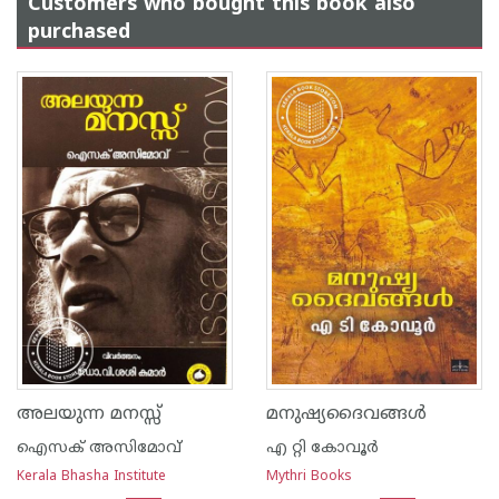
Customers who bought this book also
purchased
അലയുന്ന മനസ്സ്
മനുഷ്യദൈവങ്ങള്‍
ഐസക് അസിമോവ്
എ റ്റി കോവൂര്‍
Kerala Bhasha Institute
Mythri Books