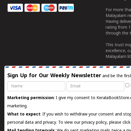
For more tha
Malayalam re
Having deliv
rating from 
through the t
This trust in
excellence, c
Malayalam lit
Sign Up for Our Weekly Newsletter
and be the firs
Name
Email
Marketing permission
: I give my consent to KeralaBookStore.
marketing.
What to expect
: If you wish to withdraw your consent and stop
personal data and privacy. To view our privacy policy, please
clic
Mail Sending Intervals
: We do sent marketing mails twice a mo