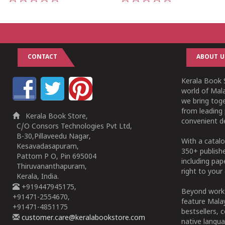
1
2
3
4
5
1
2
3
4
5
CONTACT
ABOUT U
Kerala Book S
world of Mala
we bring tog
from leading 
Kerala Book Store,
convenient de
C/O Consors Technologies Pvt Ltd,
B-30,Pillaveedu Nagar,
With a catalo
Kesavadasapuram,
350+ publish
Pattom P O, Pin 695004
including pa
Thiruvananthapuram,
right to your 
Kerala, India.
+919447945175,
Beyond works
+91471-2554670,
feature Malay
+91471-4851175
bestsellers, 
customer.care@keralabookstore.com
native langua