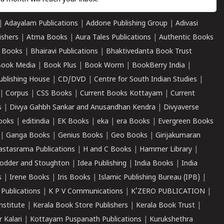
|
Adayalam Publications
|
Addone Publishing Group
|
Adivasi
ishers
|
Atma Books
|
Aura Tales Publications
|
Authentic Books
 Books
|
Bhairavi Publications
|
Bhaktivedanta Book Trust
ook Media
|
Book Plus
|
Book Worm
|
BookBerry India
|
ublishing House
|
CD/DVD
|
Centre for South Indian Studies
|
|
Corpus
|
CSS Books
|
Current Books Kottayam
|
Current
s
|
Divya Gahbh Sankar and Anusandhan Kendra
|
Divyaverse
ooks
|
editindia
|
EK Books
|
eka
|
era Books
|
Evergreen Books
|
Ganga Books
|
Genius Books
|
Geo Books
|
Girijakumaran
astasrama Publications
|
H and C Books
|
Hammer Library
|
odder and Stoughton
|
Idea Publishing
|
India Books
|
India
s
|
Irene Books
|
Iris Books
|
Islamic Publishing Bureau (IPB)
|
 Publications
|
K P V Communications
|
K'ZERO PUBLICATION
|
nstitute
|
Kerala Book Store Publishers
|
Kerala Book Trust
|
r Kalari
|
Kottayam Puspanath Publications
|
Kurukshethra