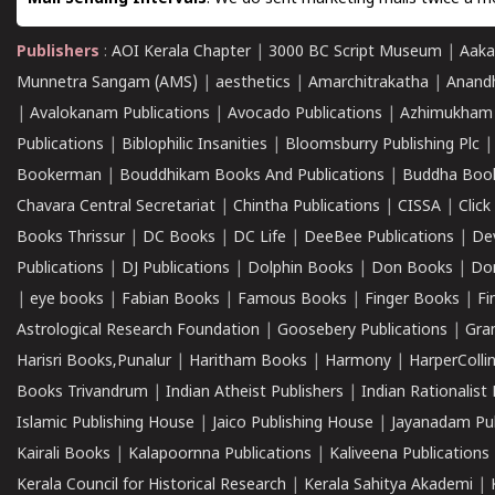
Publishers
:
AOI Kerala Chapter
|
3000 BC Script Museum
|
Aaka
Munnetra Sangam (AMS)
|
aesthetics
|
Amarchitrakatha
|
Anand
|
Avalokanam Publications
|
Avocado Publications
|
Azhimukham
Publications
|
Biblophilic Insanities
|
Bloomsburry Publishing Plc
Bookerman
|
Bouddhikam Books And Publications
|
Buddha Boo
Chavara Central Secretariat
|
Chintha Publications
|
CISSA
|
Clic
Books Thrissur
|
DC Books
|
DC Life
|
DeeBee Publications
|
De
Publications
|
DJ Publications
|
Dolphin Books
|
Don Books
|
Don
|
eye books
|
Fabian Books
|
Famous Books
|
Finger Books
|
Fi
Astrological Research Foundation
|
Goosebery Publications
|
Gra
Harisri Books,Punalur
|
Haritham Books
|
Harmony
|
HarperCollin
Books Trivandrum
|
Indian Atheist Publishers
|
Indian Rationalist 
Islamic Publishing House
|
Jaico Publishing House
|
Jayanadam Pub
Kairali Books
|
Kalapoornna Publications
|
Kaliveena Publications
Kerala Council for Historical Research
|
Kerala Sahitya Akademi
|