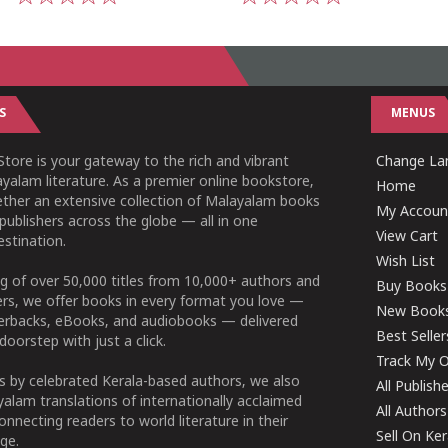
1
2
3
4
5
1
2
3
4
5
S
MENUS
tore is your gateway to the rich and vibrant
Change Lan
yalam literature. As a premier online bookstore,
Home
ether an extensive collection of Malayalam books
My Accoun
publishers across the globe — all in one
View Cart
stination.
Wish List
g of over 50,000 titles from 10,000+ authors and
Buy Books
ers, we offer books in every format you love —
New Book
perbacks, eBooks, and audiobooks — delivered
Best Seller
doorstep with just a click.
Track My O
 by celebrated Kerala-based authors, we also
All Publish
alam translations of internationally acclaimed
All Authors
connecting readers to world literature in their
Sell On Ke
ge.