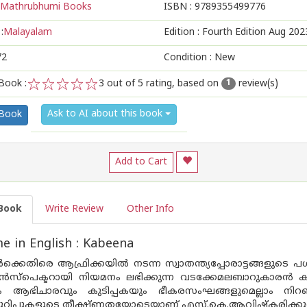
Mathrubhumi Books
ISBN :
9789355499776
:
Malayalam
Edition :
Fourth Edition Aug 202
72
Condition : New
Book :
3
out of 5 rating, based on
review(s)
1
1
2
3
4
5
Ask to AI about this book
 Book
Add to Cart
Book
Write Review
Other Info
 in English : Kabeena
ാര്‍ക്കെതിരെ ആഫ്രിക്കയില്‍ നടന്ന സ്വാതന്ത്യപ്പോരാട്ടങ്ങളുടെ പ
‍സ്‌പെക്ടറായി നിയമനം ലഭിക്കുന്ന വടക്കേമലബാറുകാരന്‍ കു
വും ആഭിചാരവും കുടിപ്പകയും ഭീകരസംഘങ്ങളുമെല്ലാം നിറഞ
റിപ്പുകളുടെ തീക്ഷ്ണതയോടെയാണ് എസ്.കെ.ആവിഷ്‌കരിക്കുന്