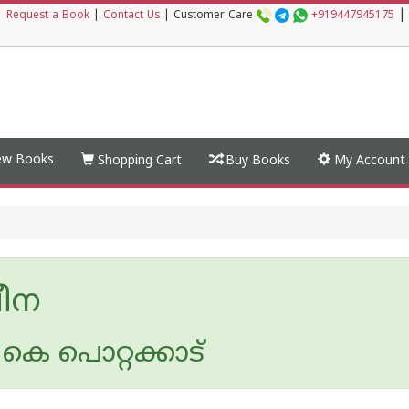
|
|
Request a Book
|
Contact Us
|
Customer Care
+919447945175
w Books
Shopping Cart
Buy Books
My Account
ീന
കെ പൊറ്റക്കാട്‌