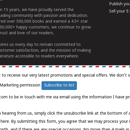
Publish yo
n 15 years, we have proudly served the
Sell your 
ading community with passion and dedication.
ered over 500,000 books and earned a 4.5+ star
100,000+ happy customers, we continue to grow
rust and love of our readers.
spires us every day to remain committed to
ustomer satisfaction, and the mission of making
erature accessible to readers everywhere.
t to receive our very latest promotions and special offers. We don't 
Marketing permission
Subscribe to list
com to be in touch with me via email using the information I have pr
 hearing from us, simply click the unsubscribe link at the bottom of
k here.
By submitting this form, you agree that we may process your 
nth, and if there are any special occasions. No more than 4 mails in 