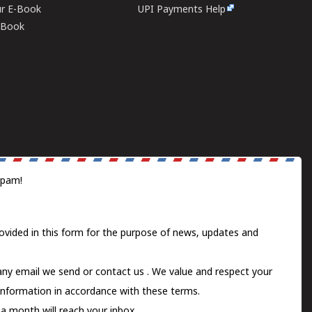
ur E-Book
UPI Payments Help
E-Book
spam!
ovided in this form for the purpose of news, updates and
 any email we send or
contact us
. We value and respect your
information in accordance with these terms.
a month will reach your inbox.