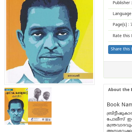
Publisher :
Language 
Page(s) :
Rate this 
Share this
About the 
Book Name
ബ്രിട്ടീഷുക
പോലീസ് ഇന്
മന്ത്രവാദ
അനുഭവക്കു