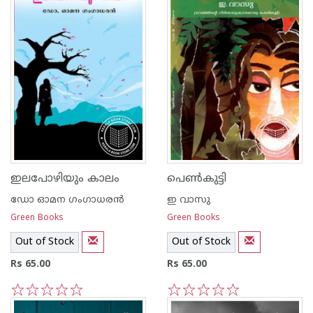
ഇലപോഴിയും കാലം
പെണ്‍കുട്ടി
ഡോ ഓമന ഗംഗാധരന്‍
ഇ വാസു
Green Books
Green Books
Out of Stock
Out of Stock
Rs 65.00
Rs 65.00
1
2
3
4
5
1
2
3
4
5