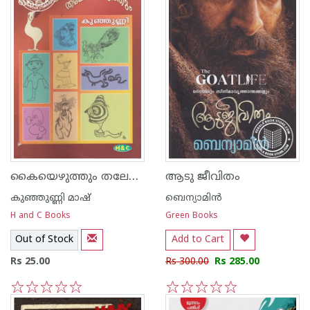
കൈയെഴുത്തും തലേലെഴുത്തും
ആടു ജീവിതം
കുഞ്ഞുണ്ണി മാഷ്‌
ബെന്യാമിന്‍
H and C Books
Green Books
Out of Stock
Add to Cart
Rs 25.00
Rs 300.00
Rs 285.00
1
2
3
4
5
1
2
3
4
5