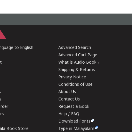
guage to English
Advanced Search
Advanced Cart Page
t
What is Audio Book ?
Shipping & Returns
Privacy Notice
Conditions of Use
s
About Us
s
Contact Us
rder
Request a Book
ers
Help / FAQ
Download Fonts
rala Book Store
Type in Malayalam