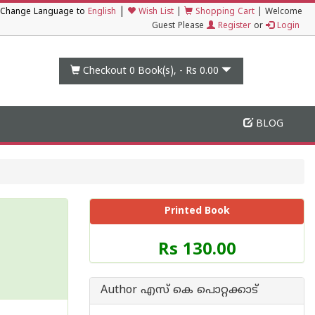
|
Change Language to
English
Wish List
|
Shopping Cart
|
Welcome
Guest Please
Register
or
Login
Checkout 0
Book(s), -
Rs 0.00
BLOG
Printed Book
Price
Rs 130.00
of
this
Book
Author എസ്‌ കെ പൊറ്റക്കാട്‌
is