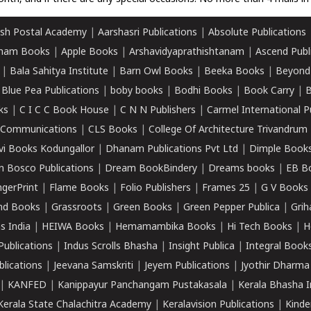
sh Postal Academy
|
Aarshasri Publications
|
Absolute Publications
ham Books
|
Apple Books
|
Arshavidyaprathishtanam
|
Ascend Publ
|
Bala Sahitya Institute
|
Barn Owl Books
|
Beeka Books
|
Beyond
|
Blue Pea Publications
|
boby books
|
Bodhi Books
|
Book Carry
|
B
ks
|
C I C C Book House
|
C N N Publishers
|
Carmel International P
k Communications
|
CLS Books
|
College Of Architecture Trivandrum
vi Books Kodungallor
|
Dhanam Publications Pvt Ltd
|
Dimple Book
 Bosco Publications
|
Dream BookBindery
|
Dreams books
|
EB B
ngerPrint
|
Flame Books
|
Folio Publishers
|
Frames 25
|
G V Books
nd Books
|
Grassroots
|
Green Books
|
Green Pepper Publica
|
Grih
s India
|
HEIWA Books
|
Hemamambika Books
|
Hi Tech Books
|
H
Publications
|
Indus Scrolls Bhasha
|
Insight Publica
|
Integral Book
lications
|
Jeevana Samskriti
|
Jeyem Publications
|
Jyothir Dharma
|
KANFED
|
Kanippayur Panchangam Pustakasala
|
Kerala Bhasha I
Kerala State Chalachitra Academy
|
Keralavision Publications
|
Kinde