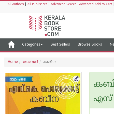
All Authors
|
All Publishers
|
Advanced Search
|
Advanced Add to Cart
Categories
Best Sellers
Browse Books
Ne
Home
നോവല്‍
കബീന
കബ
എസ്‌ 