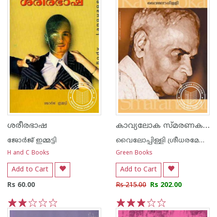
കാവ്യലോക സ്മരണകള്‍
ശരീരഭാഷ
ജോര്‍ജ് ഇമ്മട്ടി
വൈലോപ്പിള്ളി ശ്രീധരമേനോ‌ന്‍
H and C Books
Green Books
Add to Cart
Add to Cart
Rs 60.00
Rs 215.00
Rs 202.00
1
2
3
4
5
1
2
3
4
5