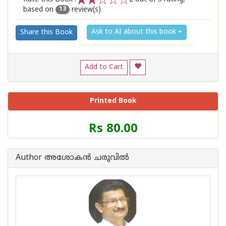
based on
review(s)
1
2
3
4
5
13
Ask to AI about this book
Share this Book
Add to Cart
Printed Book
Price
Rs 80.00
of
this
Book
Author അശോകന്‍ ചരുവില്‍
is