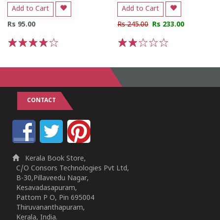
Add to Cart
Add to Cart
Rs 95.00
Rs 245.00
Rs 233.00
1
2
3
4
5
1
2
3
4
5
CONTACT
Kerala Book Store,
C/O Consors Technologies Pvt Ltd,
B-30,Pillaveedu Nagar,
Kesavadasapuram,
Pattom P O, Pin 695004
Thiruvananthapuram,
Kerala, India.