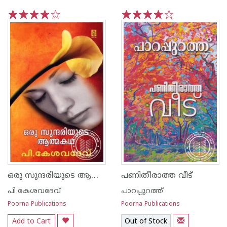
1
2
3
4
5
1
2
3
4
5
ഒരു സുന്ദരിയുടെ ആത്മകഥ
പണിതീരാത്ത വീട്
പി കേശവദേവ്‌
പാറപ്പുറത്ത്‌
Poorna Publications
Poorna Publications
Add to Cart
Out of Stock