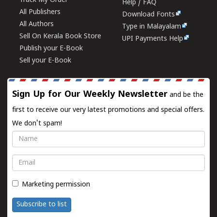
Track My Order
Help / FAQ
All Publishers
Download Fonts
All Authors
Type in Malayalam
Sell On Kerala Book Store
UPI Payments Help
Publish your E-Book
Sell your E-Book
Sign Up for Our Weekly Newsletter
and be the
first to receive our very latest promotions and special offers.
We don't spam!
Name
Email
Marketing permission
Subscribe to list