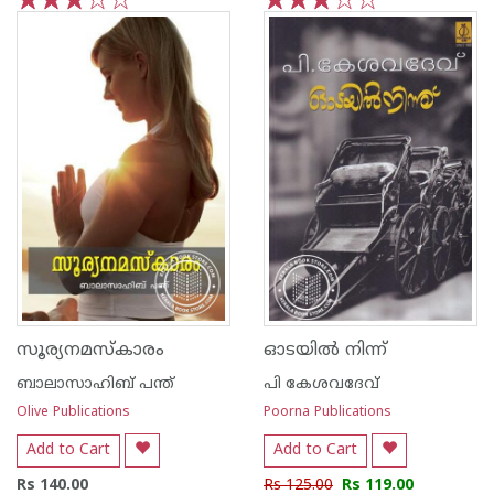
1
2
3
4
5
1
2
3
4
5
സൂര്യനമസ്കാരം
ഓടയില്‍ നിന്ന്
ബാലാസാഹിബ് പന്ത്
പി കേശവദേവ്‌
Olive Publications
Poorna Publications
Add to Cart
Add to Cart
Rs 140.00
Rs 125.00
Rs 119.00