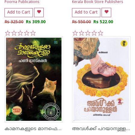
Poorna Publications
Kerala Book Store Publishers
Add to Cart
Add to Cart
Rs 325.00
Rs 309.00
Rs 550.00
Rs 522.00
1
2
3
4
5
1
2
3
4
5
കാമനകളുടെ മാനഫെസ്റ്റോ
അവൾക്ക് പറയാനുള്ളത്