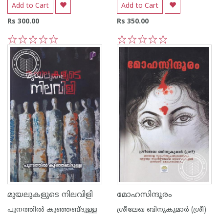
Add to Cart
Add to Cart
Rs 300.00
Rs 350.00
1
2
3
4
5
1
2
3
4
5
മുയലുകളുടെ നിലവിളി
മോഹസിന്ദൂരം
പുനത്തില്‍ കുഞ്ഞബ്ദുള്ള
ശ്രീലേഖ ബിനുകുമാർ (ശ്രീ)