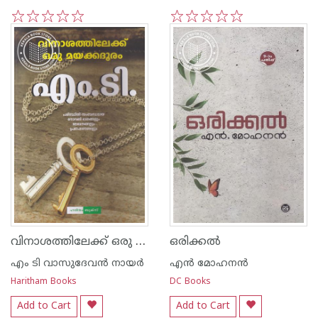
1
2
3
4
5
1
2
3
4
5
വിനാശത്തിലേക്ക് ഒരു മയക്കദൂരം
ഒരിക്കല്‍
എം ടി വാസുദേവന്‍ നായര്‍
എന്‍ മോഹനന്‍
Haritham Books
DC Books
Add to Cart
Add to Cart