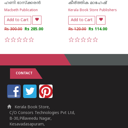
ഹണി ഭാസ്ക്കരന്‍
കീര്ത്തിക മാഹേഷ്
Macbeth Publication
Kerala Book Store Publishers
Add to Cart
Add to Cart
Rs 300.00
Rs 285.00
Rs 120.00
Rs 114.00
1
2
3
4
5
1
2
3
4
5
CONTACT
Kerala Book Store,
C/O Consors Technologies Pvt Ltd,
B-30,Pillaveedu Nagar,
Kesavadasapuram,