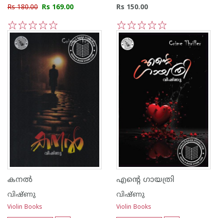
Rs 180.00
Rs 169.00
Rs 150.00
1
2
3
4
5
1
2
3
4
5
കനല്‍
എന്റെ ഗായത്രി
വിഷ്ണു
വിഷ്ണു
Violin Books
Violin Books