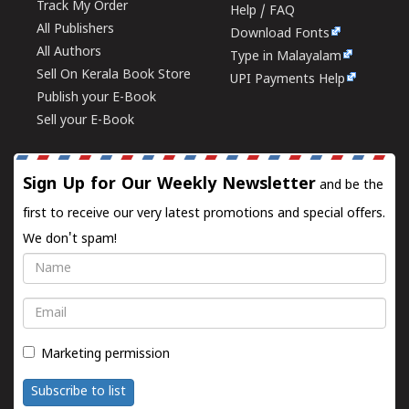
Track My Order
Help / FAQ
All Publishers
Download Fonts
All Authors
Type in Malayalam
Sell On Kerala Book Store
UPI Payments Help
Publish your E-Book
Sell your E-Book
Sign Up for Our Weekly Newsletter
and be the
first to receive our very latest promotions and special offers.
We don't spam!
Name
Email
Marketing permission
Subscribe to list