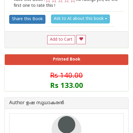
first one to rate this !
1
2
3
4
5
Ask to AI about this book
Share this Book
Add to Cart
Printed Book
Rs 140.00
Rs 133.00
Author ഉഷ സുധാകരന്‍