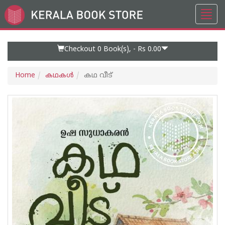
Toggl
Go
navig
to
Home
Page
Checkout 0
Book(s), -
Rs 0.00
Home
കഥകള്‍
കഥ വീട്