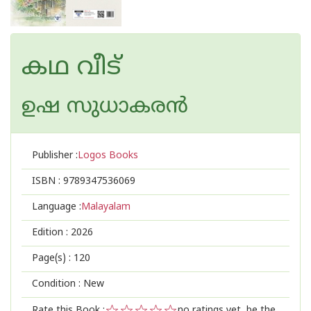
കഥ വീട്
ഉഷ സുധാകരന്‍
Publisher :
Logos Books
ISBN :
9789347536069
Language :
Malayalam
Edition :
2026
Page(s) :
120
Condition : New
Rate this Book :
no ratings yet, be the