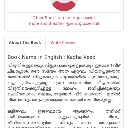
Other Books of ഉഷ സുധാകരന്‍
more about author ഉഷ സുധാകരന്‍
About the Book
Write Review
Book Name in English : Kadha Veed
വിടുതികളുടെയും വിട്ടുപോകലുകളുടെയും ഇടമാണ് വീട്
ചിലപ്പോൾ. ഒരേ സമയം അത് ഏറ്റവും പ്രിയപ്പെട്ടതെന്ന
തോന്നലിൽ വീട്ടുകാരുടെ ഹൃദയത്തിൽ കുടിയേറുകയും
ഒട്ടും പ്രിയപ്പെട്ടതല്ല എന്ന തോന്നലിൽ വീട്ടുകാരിൽ
വിടുതിയെക്കുറിച്ചുള്ള മോഹം ജനിപ്പിക്കുകയും
ചെയ്തേക്കാം. സ്ഥലം, മാറ്റങ്ങൾ, വീട്, പൊറുതി - ഇതിൽ
നിന്നൊന്നും മനുഷ്യർ ആത്യന്തികമായി മോചിതരുമല്ല..
ലളിതവും ഋജുവുമായ ആഖ്യാനം, തനിക്ക്
പരിചിതങ്ങളായ ചുറ്റുപാടുകളിൽ നിന്നും
ജീവിതസന്ദർഭങ്ങളിൽ നിന്നും കഥാ തന്തുക്കൾ