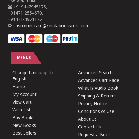
Kerala, India.
+919447945175,
+91471-2554670,
+91471-4851175
customer.care@keralabookstore.com
MENUS
Change Language to
Advanced Search
English
Advanced Cart Page
Home
What is Audio Book ?
My Account
Shipping & Returns
View Cart
Privacy Notice
Wish List
Conditions of Use
Buy Books
About Us
New Books
Contact Us
Best Sellers
Request a Book