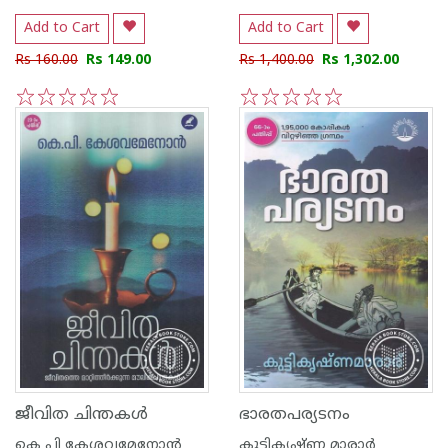
Add to Cart
Add to Cart
Rs 160.00
Rs 149.00
Rs 1,400.00
Rs 1,302.00
1
2
3
4
5
1
2
3
4
5
ജീവിത ചിന്തകള്‍
ഭാരതപര്യടനം
കെ പി കേശവമേനോന്‍
കുട്ടികൃഷ്ണ മാരാര്‍