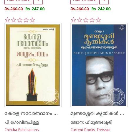
Rs 260.00
Rs 247.00
Rs 260.00
Rs 242.00
1
2
3
4
5
1
2
3
4
5
കേരള നവോത്ഥാനം നാലാംസഞ്ചിക
മുണ്ടശ്ശേരി കൃതികള്‍ ഭാഗം - 1 2
പി ഗോവിന്ദപിള്ള
ജോസഫ് മുണ്ടശ്ശേരി
Chintha Publications
Current Books Thrissur