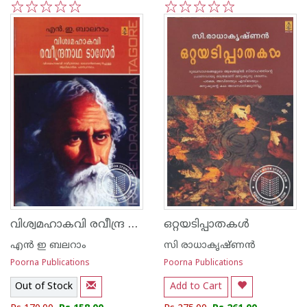
1
2
3
4
5
1
2
3
4
5
വിശ്വമഹാകവി രവീന്ദ്ര നാഥടാഗോര്‍
ഒറ്റയടിപ്പാതകള്‍
എ‌ന്‍ ഇ ബലറാം
സി രാധാകൃഷ്ണന്‍
Poorna Publications
Poorna Publications
Out of Stock
Add to Cart