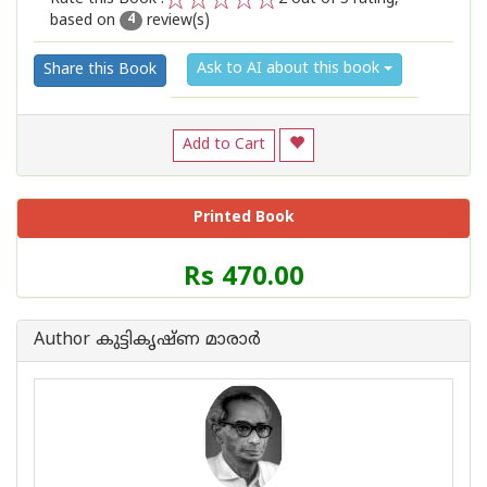
based on
review(s)
1
2
3
4
5
4
Ask to AI about this book
Share this Book
Add to Cart
Printed Book
Price
Rs 470.00
of
this
Book
Author കുട്ടികൃഷ്ണ മാരാര്‍
is