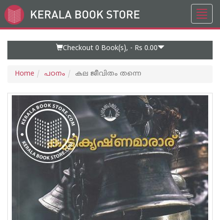
Toggl
Go
navig
to
Home
Page
Checkout 0
Book(s), -
Rs 0.00
Home
പഠനം
കല ജീവിതം തന്നെ