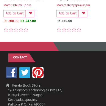
Mathrubhumi Books
Mararsahithyaprakasam
Add to Cart
Add to Cart
Rs 260.00
Rs 247.00
Rs 350.00
1
2
3
4
5
1
2
3
4
5
CONTACT
Kerala Book Store,
C/O Consors Technologies Pvt Ltd,
B-30,Pillaveedu Nagar,
Kesavadasapuram,
Pattom P O, Pin 695004