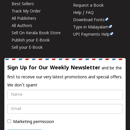
Best Sellers
Request a Book
Track My Order
Help / FAQ
All Publishers
Download Fonts
All Authors
Type in Malayalam
Sell On Kerala Book Store
UPI Payments Help
Publish your E-Book
Sell your E-Book
Sign Up for Our Weekly Newsletter
and be the
first to receive our very latest promotions and special offers.
We don't spam!
Name
Email
Marketing permission