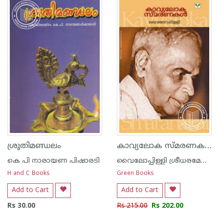
കാവ്യലോക സ്മരണകള്‍
ശ്രുതിമണ്ഡലം
കെ പി നാരായണ പിഷാരടി
വൈലോപ്പിള്ളി ശ്രീധരമേനോ‌ന്‍
H and C Books
Green Books
Add to Cart
Add to Cart
Rs 30.00
Rs 215.00
Rs 202.00