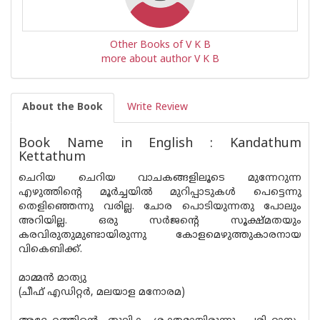
Other Books of V K B
more about author V K B
About the Book
Write Review
Book Name in English : Kandathum
Kettathum
ചെറിയ ചെറിയ വാചകങ്ങളിലൂടെ മുന്നേറുന്ന
എഴുത്തിന്റെ മൂർച്ചയിൽ മുറിപ്പാടുകൾ പെട്ടെന്നു
തെളിഞ്ഞെന്നു വരില്ല. ചോര പൊടിയുന്നതു പോലും
അറിയില്ല. ഒരു സർജന്റെ സൂക്ഷ്മ‌തയും
കരവിരുതുമുണ്ടായിരുന്നു കോളമെഴുത്തുകാരനായ
വികെബിക്ക്.
മാമ്മൻ മാത്യു
(ചീഫ് എഡിറ്റർ, മലയാള മനോരമ)