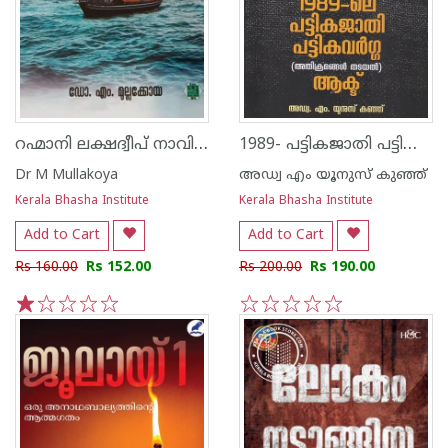
റഹ്മാനി ലക്ഷദ്വീപ് നാവികശാസ്ത്രം
1989- പട്ടികജാതി പട്ടികവർഗ്ഗ -അതിക്രമങ്ങൾ തടയൽ- ആക്ട്
Dr M Mullakoya
അഡ്വ എം യൂനുസ് കുഞ്ഞ്
Kerala Bhasha Institute
Kerala Bhasha Institute
Add to Cart
Add to Cart
Rs 160.00
Rs 152.00
Rs 200.00
Rs 190.00
1
2
3
4
5
1
2
3
4
5