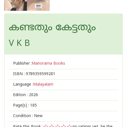
കണ്ടതും കേട്ടതും
V K B
Publisher :
Manorama Books
ISBN :
9789359599281
Language :
Malayalam
Edition :
2026
Page(s) :
185
Condition : New
Rate this Book :
no ratings yet, be the