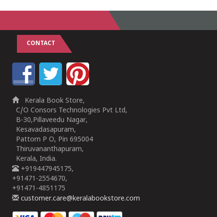
CONTACT
Kerala Book Store,
C/O Consors Technologies Pvt Ltd,
B-30,Pillaveedu Nagar,
Kesavadasapuram,
Pattom P O, Pin 695004
Thiruvananthapuram,
Kerala, India.
+919447945175,
+91471-2554670,
+91471-4851175
customer.care@keralabookstore.com