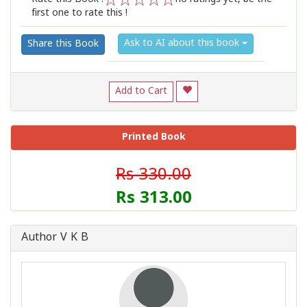
first one to rate this !
1
2
3
4
5
Ask to AI about this book
Share this Book
Add to Cart
Printed Book
Rs 330.00
Rs 313.00
Author V K B