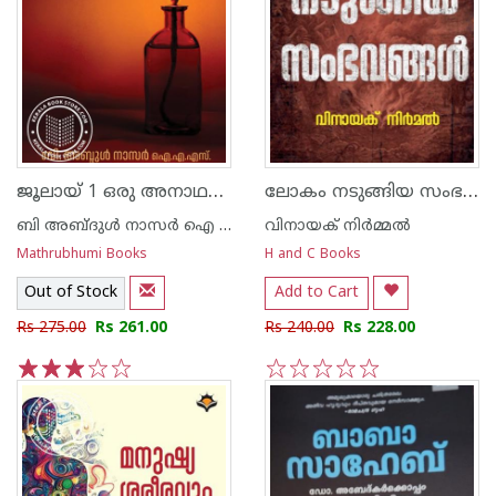
ജൂലായ് 1 ഒരു അനാഥബാല്യത്തിന്റെ ആത്മഗതം
ലോകം നടുങ്ങിയ സംഭവങ്ങൾ
ബി അബ്ദുള്‍ നാസര്‍ ഐ എ എസ്
വിനായക് നിര്‍മ്മല്‍
Mathrubhumi Books
H and C Books
Out of Stock
Add to Cart
Rs 275.00
Rs 261.00
Rs 240.00
Rs 228.00
1
2
3
4
5
1
2
3
4
5