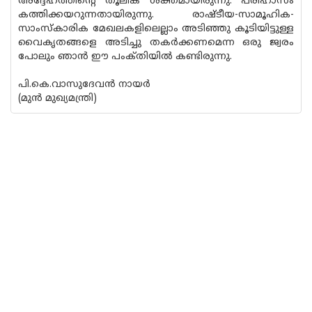
അദ്ദേഹത്തിന്റെ തൂലിക ശക്തമായിരുന്നു. പരിഹാസം
കത്തിക്കയറുന്നതായിരുന്നു. രാഷ്ടീയ-സാമൂഹിക-
സാംസ്കാരിക മേഖലകളിലെല്ലാം അടിഞ്ഞു കൂടിയിട്ടുള്ള
വൈകൃതങ്ങളെ അടിച്ചു തകർക്കണമെന്ന ഒരു ജ്വരം
പോലും ഞാൻ ഈ പംക്‌തിയിൽ കണ്ടിരുന്നു.
പി.കെ.വാസുദേവൻ നായർ
(മുൻ മുഖ്യമന്ത്രി)