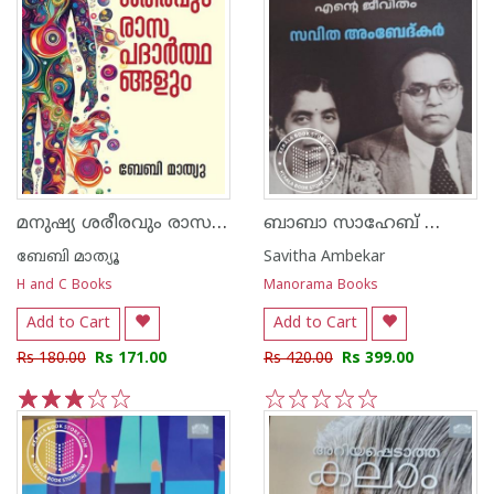
മനുഷ്യ ശരീരവും രാസ പദാർത്ഥങ്ങളും
ബാബാ സാഹേബ് ഡോ. അബേദ്കർക്കൊപ്പം എൻ്റെ ജീവിതം
ബേബി മാത്യൂ
Savitha Ambekar
H and C Books
Manorama Books
Add to Cart
Add to Cart
Rs 180.00
Rs 171.00
Rs 420.00
Rs 399.00
1
2
3
4
5
1
2
3
4
5