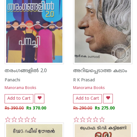
തരംഗങ്ങളിൽ 2.0
അറിയപ്പെടാത്ത കലാം
Panachi
R K Prasad
Manorama Books
Manorama Books
Add to Cart
Add to Cart
Rs 390.00
Rs 370.00
Rs 290.00
Rs 275.00
1
2
3
4
5
1
2
3
4
5