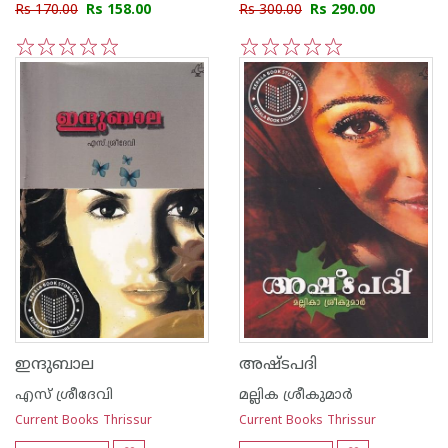
Rs 170.00
Rs 158.00
Rs 300.00
Rs 290.00
1
2
3
4
5
1
2
3
4
5
ഇന്ദുബാല
അഷ്ടപദി
എസ് ശ്രീദേവി
മല്ലിക ശ്രീകുമാര്‍
Current Books Thrissur
Current Books Thrissur