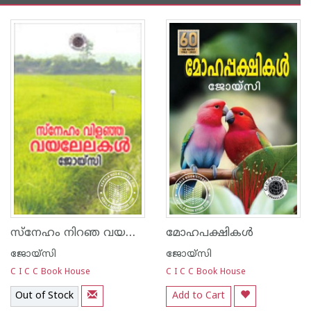
സ്നേഹം നിറഞ വയലേലകള്‍
മോഹപക്ഷികള്‍
ജോയ്‌സി
ജോയ്‌സി
C I C C Book House
C I C C Book House
Out of Stock
Add to Cart