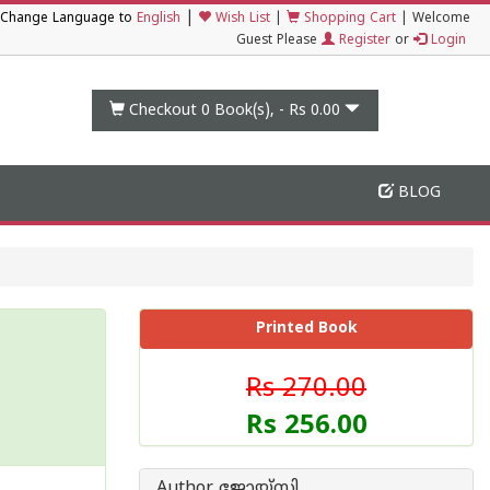
|
Change Language to
English
Wish List
|
Shopping Cart
|
Welcome
Guest Please
Register
or
Login
Checkout 0
Book(s), -
Rs 0.00
BLOG
Printed Book
Rs 270.00
Rs 256.00
Author ജോയ്‌സി