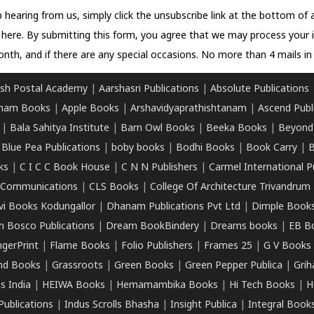
 hearing from us, simply click the unsubscribe link at the bottom of
k here.
By submitting this form, you agree that we may process your 
nth, and if there are any special occasions. No more than 4 mails in 
sh Postal Academy
|
Aarshasri Publications
|
Absolute Publications
ham Books
|
Apple Books
|
Arshavidyaprathishtanam
|
Ascend Publ
|
Bala Sahitya Institute
|
Barn Owl Books
|
Beeka Books
|
Beyond
|
Blue Pea Publications
|
boby books
|
Bodhi Books
|
Book Carry
|
B
ks
|
C I C C Book House
|
C N N Publishers
|
Carmel International P
k Communications
|
CLS Books
|
College Of Architecture Trivandrum
vi Books Kodungallor
|
Dhanam Publications Pvt Ltd
|
Dimple Book
 Bosco Publications
|
Dream BookBindery
|
Dreams books
|
EB B
ngerPrint
|
Flame Books
|
Folio Publishers
|
Frames 25
|
G V Books
nd Books
|
Grassroots
|
Green Books
|
Green Pepper Publica
|
Grih
s India
|
HEIWA Books
|
Hemamambika Books
|
Hi Tech Books
|
H
Publications
|
Indus Scrolls Bhasha
|
Insight Publica
|
Integral Book