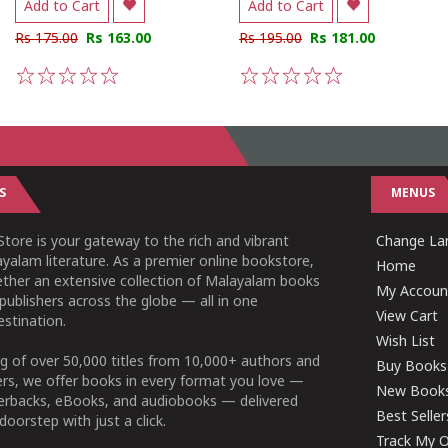
Add to Cart
Add to Cart
Rs 175.00
Rs 163.00
Rs 195.00
Rs 181.00
1
2
3
4
5
1
2
3
4
5
S
MENUS
tore is your gateway to the rich and vibrant
Change Lan
yalam literature. As a premier online bookstore,
Home
ether an extensive collection of Malayalam books
My Accoun
publishers across the globe — all in one
View Cart
stination.
Wish List
g of over 50,000 titles from 10,000+ authors and
Buy Books
ers, we offer books in every format you love —
New Book
perbacks, eBooks, and audiobooks — delivered
Best Seller
doorstep with just a click.
Track My O