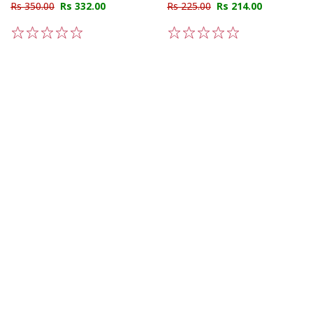
Rs 350.00
Rs 332.00
Rs 225.00
Rs 214.00
1
2
3
4
5
1
2
3
4
5