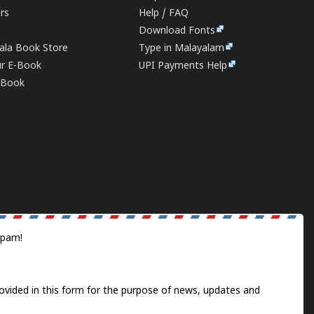
ers
Help / FAQ
Download Fonts
rala Book Store
Type in Malayalam
ur E-Book
UPI Payments Help
E-Book
spam!
ovided in this form for the purpose of news, updates and