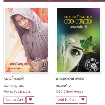
പാതിരാത്രി
മനക്കലെ തത്ത
കാനം ഇ ജെ
ജോയ്‌സി
Poorna Publications
C I C C Book House
Add to Cart
Add to Cart