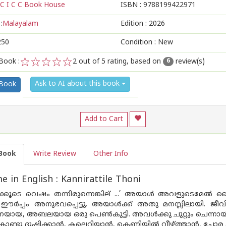
C I C C Book House
ISBN :
9788199422971
:
Malayalam
Edition :
2026
250
Condition : New
Book :
2
out of 5 rating, based on
review(s)
6
1
2
3
4
5
Ask to AI about this book
 Book
Add to Cart
Book
Write Review
Other Info
 in English : Kannirattile Thoni
കൂടെ വെഷം തന്നിരുന്നെങ്കില് ...’ അയാൾ അവളുടെമേൽ കൈചു
െ ഈർപ്പം അനുഭവപ്പെട്ടു. അയാൾക്ക് അതു മനസ്സിലായി. ജീവിതത
യ, അബലയായ ഒരു പെൺകുട്ടി. അവൾക്കു ചുറ്റും ചെന്നായ്ക
ടു ദുഷിക്കാൻ, കല്ലെറിയാൻ, കെണിയിൽ വീഴ്ത്താൻ, ചോര കുടിക