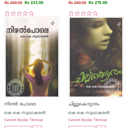
Rs 350.00
Rs 332.00
Rs 290.00
Rs 275.00
1
2
3
4
5
1
2
3
4
5
നിഴല്‍ പോലെ
ചില്ലുകൊട്ടാരം
കെ കെ സുധാകര‌ന്‍
കെ കെ സുധാകര‌ന്‍
Current Books Thrissur
Current Books Thrissur