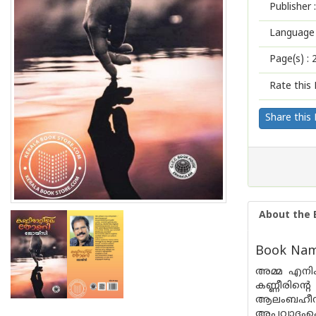
Publisher :
Language 
Page(s) :
Rate this 
Share this
About the 
Book Name
അമ്മ എനിക്
കണ്ണീരിൻ്റ
ആലംബഹീനയാ
അപവാദംകൊണ്