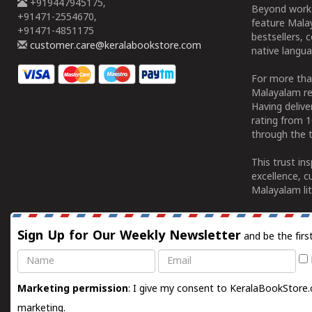
+919447945175,
Beyond works
+91471-2554670,
feature Malay
+91471-4851175
bestsellers, 
customer.care@keralabookstore.com
native langua
For more tha
Malayalam re
Having deliv
rating from 
through the t
This trust in
excellence, c
Malayalam lit
Sign Up for Our Weekly Newsletter
and be the firs
Name
Email
Marketing permission
: I give my consent to KeralaBookStore.
marketing.