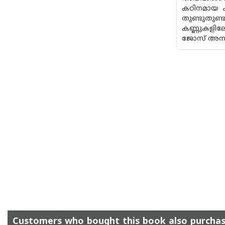
കഠിനമായ ക
തുണ്ടുതുണ്
കണ്ണുകളില
ജോസ് അനുകമ
Customers who bought this book also purcha