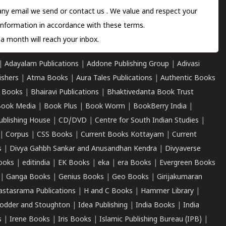
 any email we send or
contact us
. We value and respect your
information in accordance with these terms.
a month will reach your inbox.
|
Adayalam Publications
|
Addone Publishing Group
|
Adivasi
ishers
|
Atma Books
|
Aura Tales Publications
|
Authentic Books
 Books
|
Bhairavi Publications
|
Bhaktivedanta Book Trust
ook Media
|
Book Plus
|
Book Worm
|
BookBerry India
|
ublishing House
|
CD/DVD
|
Centre for South Indian Studies
|
|
Corpus
|
CSS Books
|
Current Books Kottayam
|
Current
s
|
Divya Gahbh Sankar and Anusandhan Kendra
|
Divyaverse
ooks
|
editindia
|
EK Books
|
eka
|
era Books
|
Evergreen Books
|
Ganga Books
|
Genius Books
|
Geo Books
|
Girijakumaran
astasrama Publications
|
H and C Books
|
Hammer Library
|
odder and Stoughton
|
Idea Publishing
|
India Books
|
India
s
|
Irene Books
|
Iris Books
|
Islamic Publishing Bureau (IPB)
|