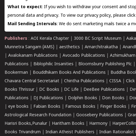
What to expect
: If you wish to withdraw your consent and stop
personal data and privacy. To view our privacy policy, please
clic
Mail Sending Intervals
: We do sent marketing mails twice a mo
Publishers
:
AOI Kerala Chapter
|
3000 BC Script Museum
|
Aaka
Munnetra Sangam (AMS)
|
aesthetics
|
Amarchitrakatha
|
Anand
|
Avalokanam Publications
|
Avocado Publications
|
Azhimukham
Publications
|
Biblophilic Insanities
|
Bloomsburry Publishing Plc
Bookerman
|
Bouddhikam Books And Publications
|
Buddha Boo
Chavara Central Secretariat
|
Chintha Publications
|
CISSA
|
Clic
Books Thrissur
|
DC Books
|
DC Life
|
DeeBee Publications
|
De
Publications
|
DJ Publications
|
Dolphin Books
|
Don Books
|
Don
|
eye books
|
Fabian Books
|
Famous Books
|
Finger Books
|
Fi
Astrological Research Foundation
|
Goosebery Publications
|
Gra
Harisri Books,Punalur
|
Haritham Books
|
Harmony
|
HarperCollin
Books Trivandrum
|
Indian Atheist Publishers
|
Indian Rationalist 