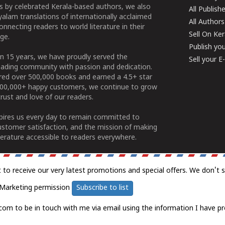
 by celebrated Kerala-based authors, we also
All Publish
alam translations of internationally acclaimed
All Authors
connecting readers to world literature in their
Sell On Ke
ge.
Publish yo
n 15 years, we have proudly served the
Sell your 
ading community with passion and dedication.
ered over 500,000 books and earned a 4.5+ star
100,000+ happy customers, we continue to grow
rust and love of our readers.
spires us every day to remain committed to
ustomer satisfaction, and the mission of making
erature accessible to readers everywhere.
t to receive our very latest promotions and special offers. We don't 
Marketing permission
Subscribe to list
com to be in touch with me via email using the information I have pr