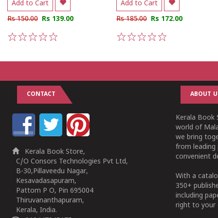
Add to Cart
Add to Cart
Rs 150.00
Rs 139.00
Rs 185.00
Rs 172.00
1
2
3
4
5
1
2
3
4
5
CONTACT
ABOUT U
Kerala Book S
world of Mala
we bring tog
from leading 
Kerala Book Store,
convenient de
C/O Consors Technologies Pvt Ltd,
B-30,Pillaveedu Nagar,
With a catalo
Kesavadasapuram,
350+ publish
Pattom P O, Pin 695004
including pa
Thiruvananthapuram,
right to your 
Kerala, India.