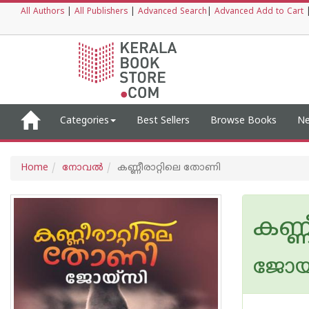
All Authors
|
All Publishers
|
Advanced Search
|
Advanced Add to Cart
Categories
Best Sellers
Browse Books
Ne
Home
നോവല്‍
കണ്ണീരാറ്റിലെ തോണി
കണ്
ജോയ്