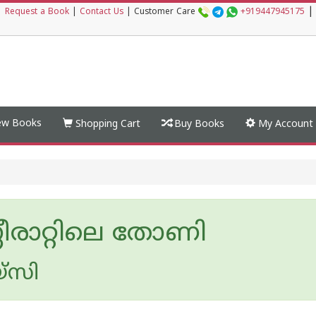
|
|
Request a Book
|
Contact Us
|
Customer Care
+919447945175
w Books
Shopping Cart
Buy Books
My Account
ണീരാറ്റിലെ തോണി
‌സി