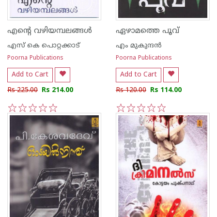
എന്റെ വഴിയമ്പലങ്ങള്‍
ഏഴാമത്തെ പൂവ്
എസ്‌ കെ പൊറ്റക്കാട്‌
എം മുകുന്ദ‌ന്‍
Poorna Publications
Poorna Publications
Add to Cart
Add to Cart
Rs 225.00
Rs 214.00
Rs 120.00
Rs 114.00
1
2
3
4
5
1
2
3
4
5