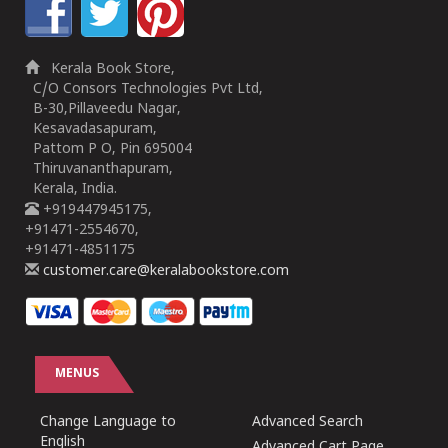
Kerala Book Store,
C/O Consors Technologies Pvt Ltd,
B-30,Pillaveedu Nagar,
Kesavadasapuram,
Pattom P O, Pin 695004
Thiruvananthapuram,
Kerala, India.
+919447945175,
+91471-2554670,
+91471-4851175
customer.care@keralabookstore.com
MENUS
Change Language to
Advanced Search
English
Advanced Cart Page