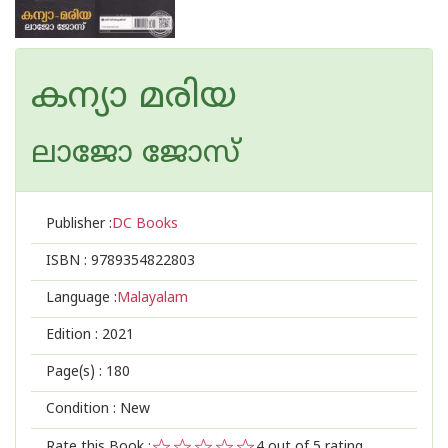
കന്യാ മരിയ
ലാജോ ജോസ്
Publisher :
DC Books
ISBN :
9789354822803
Language :
Malayalam
Edition :
2021
Page(s) :
180
Condition : New
Rate this Book :
4
out of 5 rating,