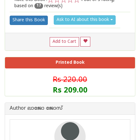
based on
review(s)
1
2
3
4
5
17
Ask to AI about this book
Share this Book
Add to Cart
Printed Book
Rs 220.00
Rs 209.00
Author ലാജോ ജോസ്