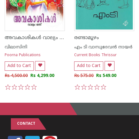
അവകാശികള്‍ വാല്യം I, II, III and IV
രണ്ടാമൂഴം
വിലാസിനി
എം ടി വാസുദേവന്‍ നായര്‍
Poorna Publications
Current Books Thrissur
Add to Cart
Add to Cart
Rs 4,500.00
Rs 4,299.00
Rs 575.00
Rs 549.00
1
2
3
4
5
1
2
3
4
5
CONTACT