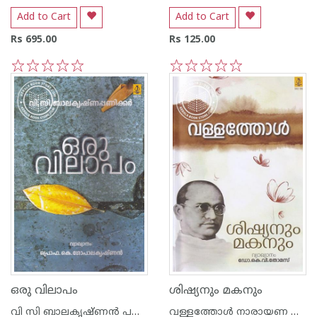
Add to Cart
Add to Cart
Rs 695.00
Rs 125.00
1
2
3
4
5
1
2
3
4
5
ഒരു വിലാപം
ശിഷ്യനും മകനും
വി സി ബാലകൃഷ്ണന്‍ പണിക്കര്‍
വള്ളത്തോള്‍ നാരായണ മേനോന്‍