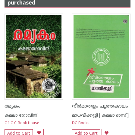
purchased
രമ്യകം
നീര്‍മാതളം പൂത്തകാലം
കമലാ ഗോവിന്ദ്‌
മാധവിക്കുട്ടി [ കമലാ ദാസ് ]
C I C C Book House
DC Books
Add to Cart
Add to Cart