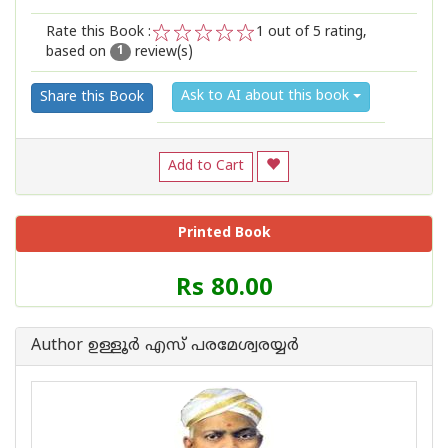
Rate this Book :
1
out of 5 rating,
based on
review(s)
1
2
3
4
5
1
Ask to AI about this book
Share this Book
Add to Cart
Printed Book
Price
Rs 80.00
of
this
Book
Author ഉള്ളൂര്‍ എസ് പരമേശ്വരയ്യര്‍
is