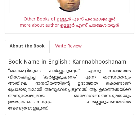
Other Books of ഉള്ളൂര്‍ എസ് പരമേശ്വരയ്യര്‍
more about author ഉള്ളൂര്‍ എസ് പരമേശ്വരയ്യര്‍
About the Book
Write Review
Book Name in English : Karnnabhooshanam
“കൈരളിയുടെ കർണ്ണപുണ്യം“ എന്നു സഞ്ജയൻ
വിശേഷിപ്പിച്ച ’കർണ്ണഭൂഷണം’ എന്ന ഖണ്ഡകാവ്യം
അതിലെ ദാനവീരത്തിന്റെ ഉദാത്തത കൊണ്ടാണ്
പ്രോജ്ജ്വലമായി അനുഭവപ്പെടുന്നത്. ആ ഉദാത്തതയ്ക്ക്
അനുയോജ്യമായ ഓജോഗുണബന്ധുരതയും
ഉജ്ജ്വലകലപനകളും കർണ്ണഭൂഷണത്തിൽ
വേണ്ടുവോളമുണ്ട്.