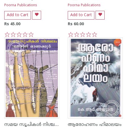
Poorna Publications
Poorna Publications
Add to Cart
Add to Cart
Rs 45.00
Rs 60.00
1
2
3
4
5
1
2
3
4
5
സമയ സൂചികള്‍ നിശ്ചലം
ആരോഹണം ഹിമാലയം