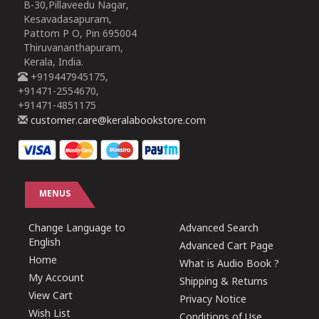
B-30,Pillaveedu Nagar,
Kesavadasapuram,
Pattom P O, Pin 695004
Thiruvananthapuram,
Kerala, India.
+919447945175,
+91471-2554670,
+91471-4851175
customer.care@keralabookstore.com
MENUS
Change Language to
Advanced Search
English
Advanced Cart Page
Home
What is Audio Book ?
My Account
Shipping & Returns
View Cart
Privacy Notice
Wish List
Conditions of Use