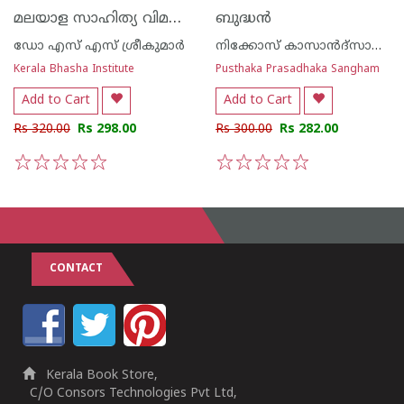
മലയാള സാഹിത്യ വിമര്‍ശനത്തിലെ മര്‍ക്സിയന്‍ സ്വാധീനം
ബുദ്ധൻ
ഡോ എസ് എസ് ശ്രീകുമാര്‍
നിക്കോസ് കാസാന്‍ദ്സാകീസ്
Kerala Bhasha Institute
Pusthaka Prasadhaka Sangham
Add to Cart
Add to Cart
Rs 320.00
Rs 298.00
Rs 300.00
Rs 282.00
1
2
3
4
5
1
2
3
4
5
CONTACT
Kerala Book Store,
C/O Consors Technologies Pvt Ltd,