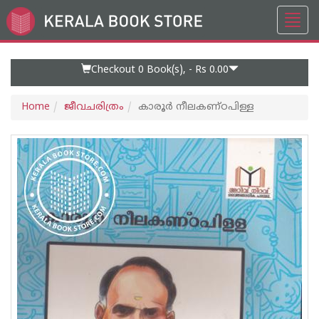
Toggl
Go
navig
to
Home
Page
Checkout 0
Book(s), -
Rs 0.00
Home
ജീവചരിത്രം
കാരൂര്‍ നീലകണ്ഠപിള്ള