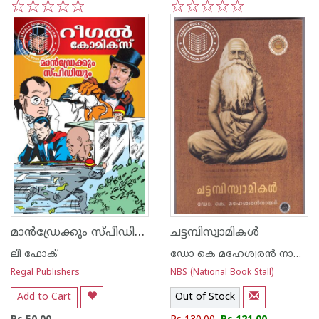
1
2
3
4
5
1
2
3
4
5
മാന്‍ഡ്രേക്കും സ്പീഡിയും - 5
ചട്ടമ്പിസ്വാമികള്‍
ലീ ഫോക്
ഡോ കെ മഹേശ്വരന്‍ നായര്‍
Regal Publishers
NBS (National Book Stall)
Add to Cart
Out of Stock