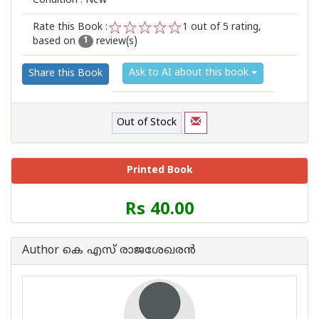
Condition : New
Rate this Book :
1
out of 5 rating,
based on
review(s)
1
2
3
4
5
1
Ask to AI about this book
Share this Book
Out of Stock
Printed Book
Price
Rs 40.00
of
this
Book
Author കെ എസ് രാജശേഖരന്‍
is