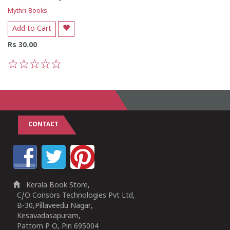
Mythri Books
Add to Cart
Rs 30.00
1
2
3
4
5
CONTACT
Kerala Book Store,
C/O Consors Technologies Pvt Ltd,
B-30,Pillaveedu Nagar,
Kesavadasapuram,
Pattom P O, Pin 695004