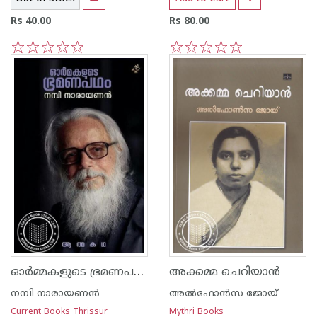
Rs 40.00
Rs 80.00
1
2
3
4
5
1
2
3
4
5
ഓര്‍മ്മകളുടെ ഭ്രമണപഥം
അക്കമ്മ ചെറിയാന്‍
നമ്പി നാരായണന്‍
അല്‍ഫോന്‍സ ജോയ്
Current Books Thrissur
Mythri Books