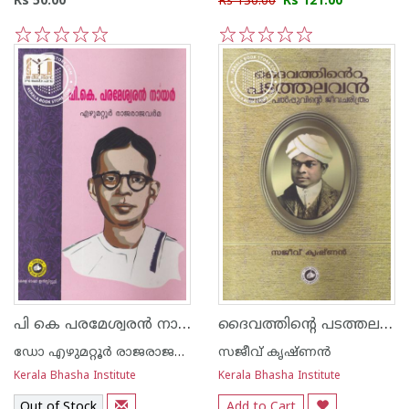
Rs 50.00
Rs 130.00
Rs 121.00
1
2
3
4
5
1
2
3
4
5
പി കെ പരമേശ്വരന്‍ നായര്‍
ദൈവത്തിന്റെ പടത്തലവന്‍
ഡോ എഴുമറ്റൂര്‍ രാജരാജവര്‍മ
സജീവ് കൃഷ്ണന്‍
Kerala Bhasha Institute
Kerala Bhasha Institute
Out of Stock
Add to Cart