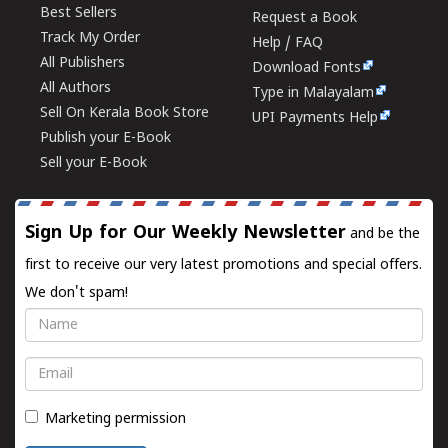
Best Sellers
Request a Book
Track My Order
Help / FAQ
All Publishers
Download Fonts
All Authors
Type in Malayalam
Sell On Kerala Book Store
UPI Payments Help
Publish your E-Book
Sell your E-Book
Sign Up for Our Weekly Newsletter
and be the
first to receive our very latest promotions and special offers.
We don't spam!
Name
Email
Marketing permission