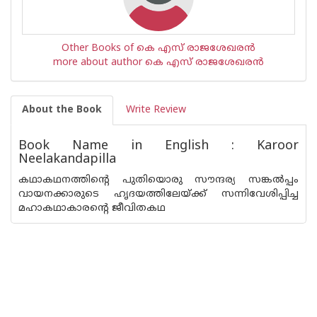
Other Books of കെ എസ് രാജശേഖരന്‍
more about author കെ എസ് രാജശേഖരന്‍
About the Book
Write Review
Book Name in English : Karoor
Neelakandapilla
കഥാകഥനത്തിന്റെ പുതിയൊരു സൗന്ദര്യ സങ്കല്‍പ്പം
വായനക്കാരുടെ ഹൃദയത്തിലേയ്ക്ക് സന്നിവേശിപ്പിച്ച
മഹാകഥാകാരന്റെ ജീവിതകഥ