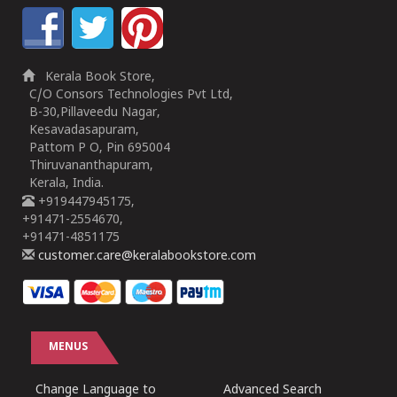
Kerala Book Store,
C/O Consors Technologies Pvt Ltd,
B-30,Pillaveedu Nagar,
Kesavadasapuram,
Pattom P O, Pin 695004
Thiruvananthapuram,
Kerala, India.
+919447945175,
+91471-2554670,
+91471-4851175
customer.care@keralabookstore.com
MENUS
Change Language to
Advanced Search