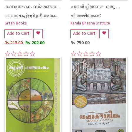
കാവ്യലോക സ്മരണകള്‍
ചുവര്‍ച്ചിത്രകല ഒരു സാങ്കേതിക പഠനം
വൈലോപ്പിള്ളി ശ്രീധരമേനോ‌ന്‍
ജി അഴിക്കോട്
Green Books
Kerala Bhasha Institute
Add to Cart
Add to Cart
Rs 215.00
Rs 202.00
Rs 750.00
1
2
3
4
5
1
2
3
4
5