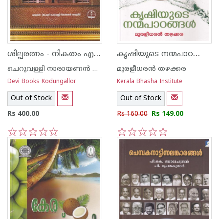
ശില്പരത്നം - നികതം എന്ന വ്യാഖ്യാന സഹിതം- - Part 1
കൃഷിയുടെ നന്മപാഠങ്ങള്‍
ചെറുവള്ളി നാരായണന്‍ നമ്പൂതിരി
മുരളീധരന്‍ തഴക്കര
Devi Books Kodungallor
Kerala Bhasha Institute
Out of Stock
Out of Stock
Rs 400.00
Rs 160.00
Rs 149.00
1
2
3
4
5
1
2
3
4
5