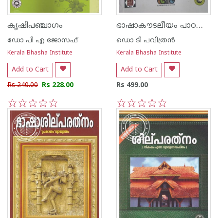
ഭാഷാകൗടലീയം പാഠവും പഠനവും
കൃഷിപഞ്ചാഗം
ഡോ പി എ ജോസഫ്
ഡൊ ടി പവിത്രന്‍
Kerala Bhasha Institute
Kerala Bhasha Institute
Add to Cart
Add to Cart
Rs 240.00
Rs 228.00
Rs 499.00
1
2
3
4
5
1
2
3
4
5