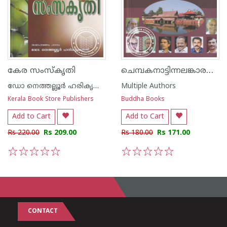
ചെമ്പകനാട്ടിന്നലങ്കാരങ്ങള്‍
കേര സംസ്കൃതി
ഡോ നെത്തല്ലൂര്‍ ഹരികൃഷ്ണന്‍
Multiple Authors
Kerala Book Store Publishers
Buddha Books
Add to Cart
Add to Cart
Rs 220.00
Rs 209.00
Rs 180.00
Rs 171.00
1
2
3
4
5
1
2
3
4
5
CONTACT