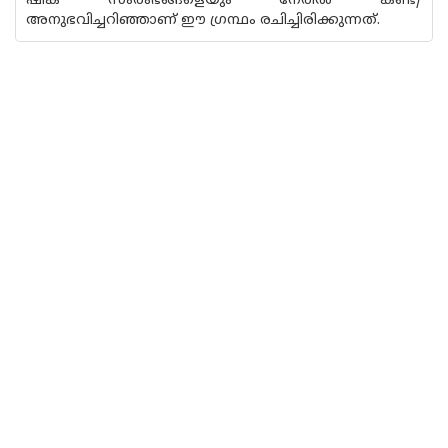
ഷിക സംരംഭങ്ങളെയും നേരിൽ കണ്ട്/
അനുഭവിച്ചറിഞ്ഞാണ് ഈ ഗ്രന്ഥം രചിച്ചിരിക്കുന്നത്.