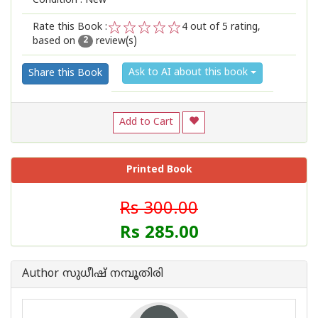
Condition : New
Rate this Book :
4
out of 5 rating,
based on
review(s)
1
2
3
4
5
2
Ask to AI about this book
Share this Book
Add to Cart
Printed Book
Rs 300.00
Rs 285.00
Author സുധീഷ് നമ്പൂതിരി