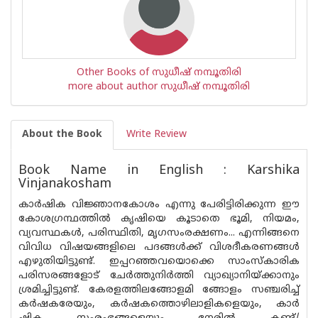
Other Books of സുധീഷ് നമ്പൂതിരി
more about author സുധീഷ് നമ്പൂതിരി
About the Book
Write Review
Book Name in English : Karshika
Vinjanakosham
കാർഷിക വിജ്ഞാനകോശം എന്നു പേരിട്ടിരിക്കുന്ന ഈ
കോശഗ്രന്ഥത്തിൽ കൃഷിയെ കൂടാതെ ഭൂമി, നിയമം,
വ്യവസ്ഥകൾ, പരിസ്ഥിതി, മൃഗസംരക്ഷണം... എന്നിങ്ങനെ
വിവിധ വിഷയങ്ങളിലെ പദങ്ങൾക്ക് വിശദീകരണങ്ങൾ
എഴുതിയിട്ടുണ്ട്. ഇപ്പറഞ്ഞവയൊക്കെ സാംസ്‌കാരിക
പരിസരങ്ങളോട് ചേർത്തുനിർത്തി വ്യാഖ്യാനിയ്ക്കാനും
ശ്രമിച്ചിട്ടുണ്ട്. കേരളത്തിലങ്ങോളമി ങ്ങോളം സഞ്ചരിച്ച്
കർഷകരേയും, കർഷകത്തൊഴിലാളികളെയും, കാർ