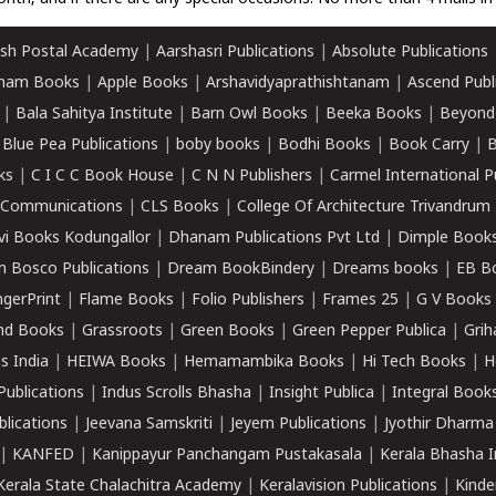
sh Postal Academy
|
Aarshasri Publications
|
Absolute Publications
ham Books
|
Apple Books
|
Arshavidyaprathishtanam
|
Ascend Publ
|
Bala Sahitya Institute
|
Barn Owl Books
|
Beeka Books
|
Beyond
|
Blue Pea Publications
|
boby books
|
Bodhi Books
|
Book Carry
|
B
ks
|
C I C C Book House
|
C N N Publishers
|
Carmel International P
k Communications
|
CLS Books
|
College Of Architecture Trivandrum
vi Books Kodungallor
|
Dhanam Publications Pvt Ltd
|
Dimple Book
 Bosco Publications
|
Dream BookBindery
|
Dreams books
|
EB B
ngerPrint
|
Flame Books
|
Folio Publishers
|
Frames 25
|
G V Books
nd Books
|
Grassroots
|
Green Books
|
Green Pepper Publica
|
Grih
s India
|
HEIWA Books
|
Hemamambika Books
|
Hi Tech Books
|
H
Publications
|
Indus Scrolls Bhasha
|
Insight Publica
|
Integral Book
lications
|
Jeevana Samskriti
|
Jeyem Publications
|
Jyothir Dharma
|
KANFED
|
Kanippayur Panchangam Pustakasala
|
Kerala Bhasha I
Kerala State Chalachitra Academy
|
Keralavision Publications
|
Kinde