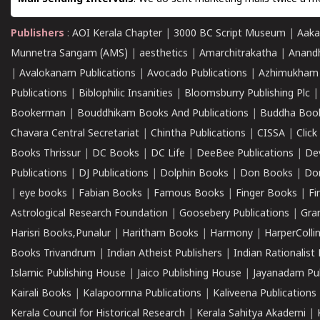
Publishers
:
AOI Kerala Chapter
|
3000 BC Script Museum
|
Aaka
Munnetra Sangam (AMS)
|
aesthetics
|
Amarchitrakatha
|
Anand
|
Avalokanam Publications
|
Avocado Publications
|
Azhimukham
Publications
|
Biblophilic Insanities
|
Bloomsburry Publishing Plc
Bookerman
|
Bouddhikam Books And Publications
|
Buddha Boo
Chavara Central Secretariat
|
Chintha Publications
|
CISSA
|
Clic
Books Thrissur
|
DC Books
|
DC Life
|
DeeBee Publications
|
De
Publications
|
DJ Publications
|
Dolphin Books
|
Don Books
|
Don
|
eye books
|
Fabian Books
|
Famous Books
|
Finger Books
|
Fi
Astrological Research Foundation
|
Goosebery Publications
|
Gra
Harisri Books,Punalur
|
Haritham Books
|
Harmony
|
HarperCollin
Books Trivandrum
|
Indian Atheist Publishers
|
Indian Rationalist 
Islamic Publishing House
|
Jaico Publishing House
|
Jayanadam Pub
Kairali Books
|
Kalapoornna Publications
|
Kaliveena Publications
Kerala Council for Historical Research
|
Kerala Sahitya Akademi
|