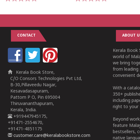
1
2
3
4
5
1
2
3
4
5
CONTACT
ABOUT U
Kerala Book S
world of Mala
we bring tog
from leading 
Kerala Book Store,
convenient de
C/O Consors Technologies Pvt Ltd,
B-30,Pillaveedu Nagar,
With a catalo
Kesavadasapuram,
350+ publish
Pattom P O, Pin 695004
including pa
Thiruvananthapuram,
right to your 
Kerala, India.
+919447945175,
Beyond works
+91471-2554670,
feature Malay
+91471-4851175
bestsellers, 
customer.care@keralabookstore.com
native langua