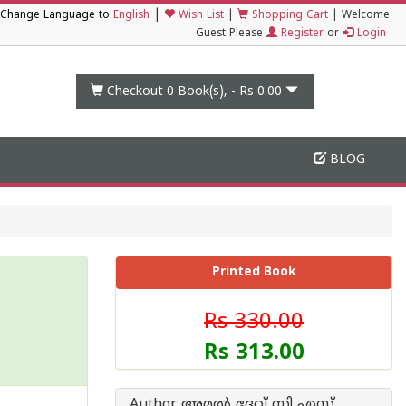
|
Change Language to
English
Wish List
|
Shopping Cart
|
Welcome
Guest Please
Register
or
Login
Checkout 0
Book(s), -
Rs 0.00
BLOG
Printed Book
Rs 330.00
Rs 313.00
Author അമൽ ദേവ് സി എസ്