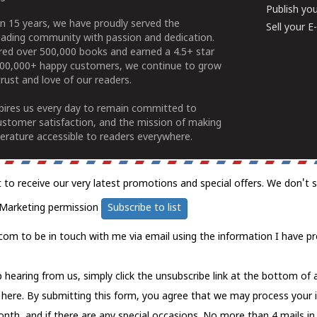
Publish yo
n 15 years, we have proudly served the
Sell your 
ading community with passion and dedication.
ered over 500,000 books and earned a 4.5+ star
100,000+ happy customers, we continue to grow
rust and love of our readers.
spires us every day to remain committed to
ustomer satisfaction, and the mission of making
erature accessible to readers everywhere.
t to receive our very latest promotions and special offers. We don't 
Marketing permission
Subscribe to list
com to be in touch with me via email using the information I have pr
 hearing from us, simply click the unsubscribe link at the bottom of
k here.
By submitting this form, you agree that we may process your 
nth, and if there are any special occasions. No more than 4 mails in 