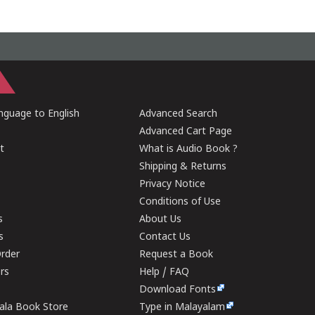
guage to English
Advanced Search
Advanced Cart Page
t
What is Audio Book ?
Shipping & Returns
Privacy Notice
Conditions of Use
s
About Us
s
Contact Us
rder
Request a Book
ers
Help / FAQ
Download Fonts
rala Book Store
Type in Malayalam