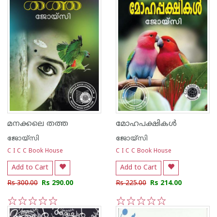
മനക്കലെ തത്ത
മോഹപക്ഷികള്‍
ജോയ്‌സി
ജോയ്‌സി
C I C C Book House
C I C C Book House
Add to Cart
Add to Cart
Rs 300.00
Rs 290.00
Rs 225.00
Rs 214.00
1
2
3
4
5
1
2
3
4
5