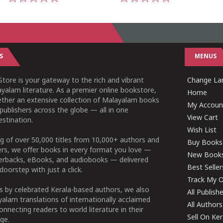
1
2
3
4
5
1
2
3
4
5
S
MENUS
tore is your gateway to the rich and vibrant
Change Lan
yalam literature. As a premier online bookstore,
Home
ether an extensive collection of Malayalam books
My Accoun
publishers across the globe — all in one
View Cart
stination.
Wish List
g of over 50,000 titles from 10,000+ authors and
Buy Books
ers, we offer books in every format you love —
New Book
perbacks, eBooks, and audiobooks — delivered
Best Seller
doorstep with just a click.
Track My O
 by celebrated Kerala-based authors, we also
All Publish
alam translations of internationally acclaimed
All Authors
connecting readers to world literature in their
Sell On Ke
ge.