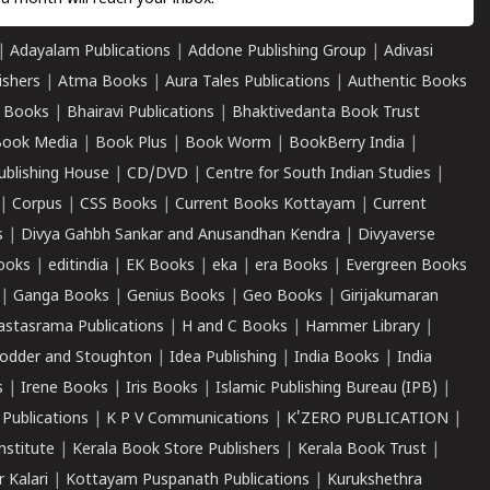
|
Adayalam Publications
|
Addone Publishing Group
|
Adivasi
ishers
|
Atma Books
|
Aura Tales Publications
|
Authentic Books
 Books
|
Bhairavi Publications
|
Bhaktivedanta Book Trust
ook Media
|
Book Plus
|
Book Worm
|
BookBerry India
|
ublishing House
|
CD/DVD
|
Centre for South Indian Studies
|
|
Corpus
|
CSS Books
|
Current Books Kottayam
|
Current
s
|
Divya Gahbh Sankar and Anusandhan Kendra
|
Divyaverse
ooks
|
editindia
|
EK Books
|
eka
|
era Books
|
Evergreen Books
|
Ganga Books
|
Genius Books
|
Geo Books
|
Girijakumaran
astasrama Publications
|
H and C Books
|
Hammer Library
|
odder and Stoughton
|
Idea Publishing
|
India Books
|
India
s
|
Irene Books
|
Iris Books
|
Islamic Publishing Bureau (IPB)
|
 Publications
|
K P V Communications
|
K'ZERO PUBLICATION
|
nstitute
|
Kerala Book Store Publishers
|
Kerala Book Trust
|
r Kalari
|
Kottayam Puspanath Publications
|
Kurukshethra