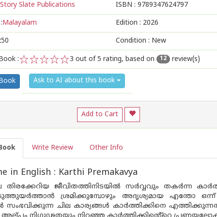
Story Slate Publications
ISBN :
9789347624797
:
Malayalam
Edition :
2026
250
Condition : New
Book :
3
out of 5 rating, based on
review(s)
12
1
2
3
4
5
Ask to AI about this book
 Book
Add to Cart
Book
Write Review
Other Info
 in English : Karthi Premakavya
െ തിരക്കേറിയ ജീവിതത്തിനിടയിൽ സർവ്വവും തകർന്ന കാർത്തി
ുത്തുയർത്താൻ ശ്രമിക്കുമ്പോഴും അദൃശ്യമായ എന്തോ ഒന
 സംഭവിക്കുന്ന ചില കാര്യങ്ങൾ കാർത്തിക്കിനെ എത്തിക്കുന്
അല്‌പം നിഗൂഢതയും നിറഞ്ഞ കാർത്തിക്കിന്റെ്റെ പ്രണയലോക