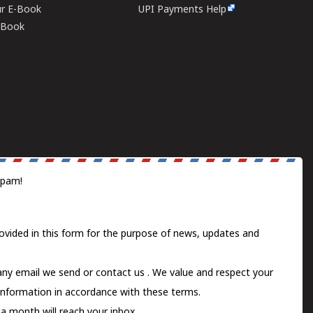
ur E-Book
UPI Payments Help
E-Book
spam!
ovided in this form for the purpose of news, updates and
 any email we send or
contact us
. We value and respect your
information in accordance with these terms.
a month will reach your inbox.