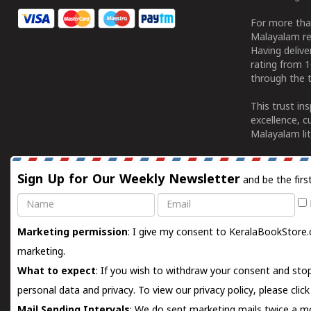
For more tha
Malayalam re
Having deliv
rating from 
through the t
This trust in
excellence, c
Malayalam lit
Sign Up for Our Weekly Newsletter
and be the firs
Name
Email
Marketing permission
: I give my consent to KeralaBookStore.
marketing.
What to expect
: If you wish to withdraw your consent and stop
personal data and privacy. To view our privacy policy, please
clic
Mail Sending Intervals
: We do sent marketing mails twice a mo