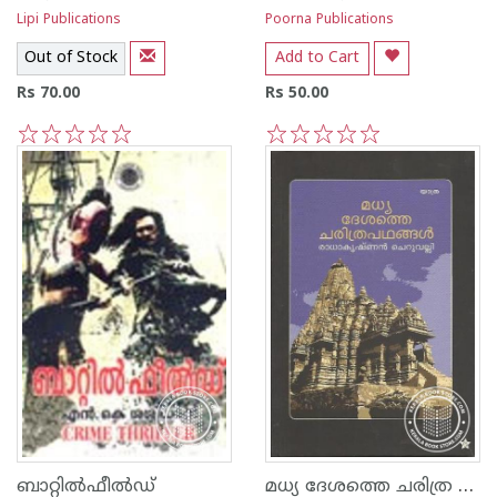
Lipi Publications
Poorna Publications
Out of Stock
Add to Cart
Rs 70.00
Rs 50.00
1
2
3
4
5
1
2
3
4
5
മധ്യ ദേശത്തെ ചരിത്ര പഥങ്ങള്‍
ബാറ്റില്‍ഫീല്‍ഡ്