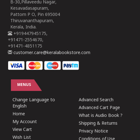
B-30,Pillaveedu Nagar,
Kesavadasapuram,
Pattom P O, Pin 695004
Thiruvananthapuram,
Kerala, India.
+919447945175,
+91471-2554670,
+91471-4851175
customer.care@keralabookstore.com
MENUS
Change Language to
Advanced Search
English
Advanced Cart Page
Home
What is Audio Book ?
My Account
Shipping & Returns
View Cart
Privacy Notice
Wish List
Conditions of Use