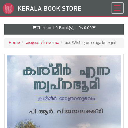
Toggl
Go
navig
to
Home
Page
Checkout 0
Book(s), -
Rs 0.00
Home
യാത്രാവിവരണം
കശ്മീര്‍ എന്ന സ്വപ്ന ഭൂമി