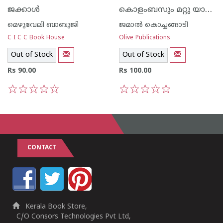
കൊളംബസും മറ്റു യാത്രികരും
ജക്കാള്‍
മെഴുവേലി ബാബുജി
ജമാല്‍ കൊച്ചങ്ങാടി
C I C C Book House
Olive Publications
Out of Stock
Out of Stock
Rs 90.00
Rs 100.00
1
2
3
4
5
1
2
3
4
5
CONTACT
Kerala Book Store,
C/O Consors Technologies Pvt Ltd,