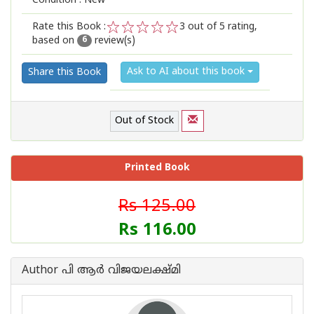
Condition : New
Rate this Book :
3
out of 5 rating,
based on
review(s)
1
2
3
4
5
6
Ask to AI about this book
Share this Book
Out of Stock
Printed Book
Rs 125.00
Rs 116.00
Author പി ആര്‍ വിജയലക്ഷ്മി