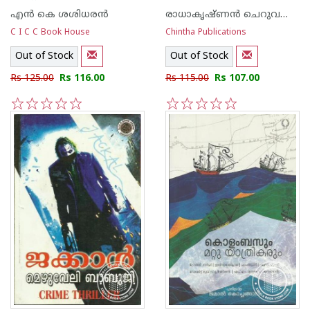
എന്‍ കെ ശശിധരന്‍
രാധാകൃഷ്ണന്‍ ചെറുവള്ളിയില്‍
C I C C Book House
Chintha Publications
Out of Stock
Out of Stock
Rs 125.00
Rs 116.00
Rs 115.00
Rs 107.00
1
2
3
4
5
1
2
3
4
5