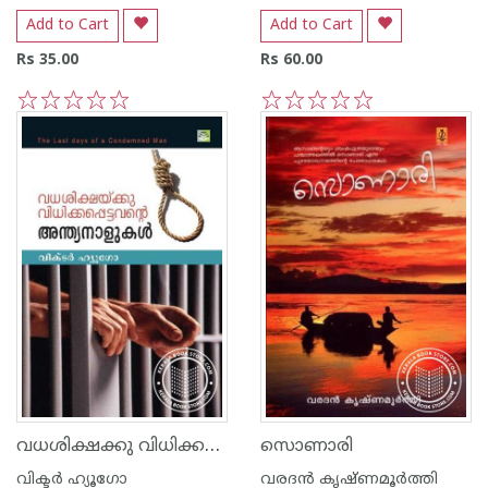
Add to Cart
Add to Cart
Rs 35.00
Rs 60.00
1
2
3
4
5
1
2
3
4
5
വധശിക്ഷക്കു വിധിക്കപ്പെട്ടവന്റെ അന്ത്യ നാളുകള്‍
സൊണാരി
വിക്ടര്‍ ഹ്യൂഗോ
വരദന്‍ കൃഷ്ണമൂര്‍ത്തി