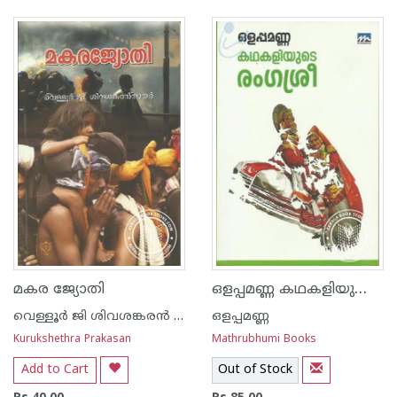
ഒളപ്പമണ്ണ കഥകളിയുടെ രംഗശ്രീ
മകര ജ്യോതി
വെള്ളൂര്‍ ജി ശിവശങ്കര‌ന്‍ നായര്‍
ഒളപ്പമണ്ണ
Kurukshethra Prakasan
Mathrubhumi Books
Add to Cart
Out of Stock