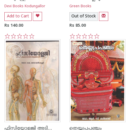
Devi Books Kodungallor
Green Books
Add to Cart
Out of Stock
Rs 140.00
Rs 85.00
1
2
3
4
5
1
2
3
4
5
ഫിസിയോളജി അടിസ്ഥാന തത്വങ്ങള്‍
തെയ്യപ്രപഞ്ചം