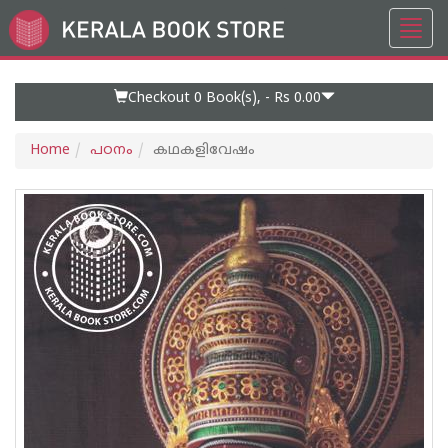
Toggl
Go
navig
to
Home
Page
Checkout 0
Book(s), -
Rs 0.00
Home
പഠനം
കഥകളിവേഷം