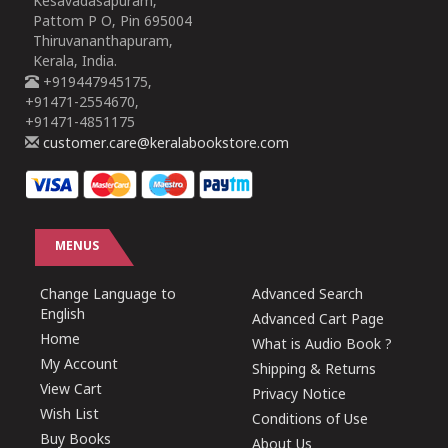
Kesavadasapuram,
Pattom P O, Pin 695004
Thiruvananthapuram,
Kerala, India.
+919447945175,
+91471-2554670,
+91471-4851175
customer.care@keralabookstore.com
MENUS
Change Language to
Advanced Search
English
Advanced Cart Page
Home
What is Audio Book ?
My Account
Shipping & Returns
View Cart
Privacy Notice
Wish List
Conditions of Use
Buy Books
About Us