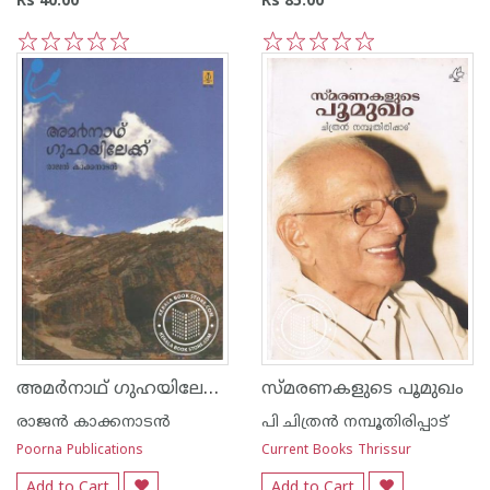
Rs 40.00
Rs 85.00
1
2
3
4
5
1
2
3
4
5
അമര്‍നാഥ് ഗുഹയിലേക്ക്
സ്മരണകളുടെ പൂമുഖം
രാജന്‍ കാക്കനാടന്‍
പി ചിത്രന്‍ നമ്പൂതിരിപ്പാട്
Poorna Publications
Current Books Thrissur
Add to Cart
Add to Cart