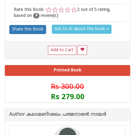
Rate this Book :
2
out of 5 rating,
based on
review(s)
1
2
3
4
5
8
Ask to AI about this book
Share this Book
Add to Cart
Printed Book
Rs 300.00
Rs 279.00
Author കലാമണ്ഢലം പത്മനാഭന്‍ നായര്‍