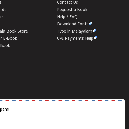
s
Contact Us
rder
Request a Book
ers
Help / FAQ
Download Fonts
rala Book Store
Type in Malayalam
ur E-Book
UPI Payments Help
E-Book
spam!