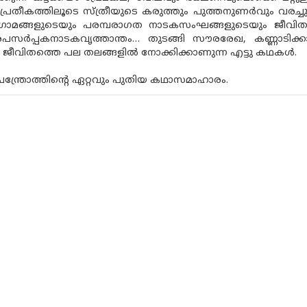
ന പ്രതീകത്തിലൂടെ സ്ത്രീയുടെ കരുത്തും പുത്തനുണർവും വരച്ചു
്രാമങ്ങളുടെയും പരമ്പരാഗത നാടകസംഘങ്ങളുടെയും ജീവി
പസർപ്പകനാടകവൃത്താന്തം… തുടങ്ങി സൗരരേഖ, കണ്ണാടിക്ക
െ ജീവിതത്തെ പല തലങ്ങളിൽ നോക്കിക്കാണുന്ന എട്ടു കഥകൾ.
ചന്ത്രോത്തിന്റെ ഏറ്റവും പുതിയ കഥാസമാഹാരം.