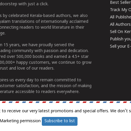
Best Seller
doorstep with just a click.
Track My O
 by celebrated Kerala-based authors, we also
All Publish
alam translations of internationally acclaimed
All Authors
connecting readers to world literature in their
Sell On Ke
ge.
Publish yo
n 15 years, we have proudly served the
Sell your 
ading community with passion and dedication.
ered over 500,000 books and earned a 4.5+ star
100,000+ happy customers, we continue to grow
rust and love of our readers.
spires us every day to remain committed to
ustomer satisfaction, and the mission of making
erature accessible to readers everywhere.
t to receive our very latest promotions and special offers. We don't 
Marketing permission
Subscribe to list