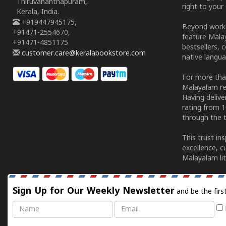
Thiruvananthapuram,
right to your 
Kerala, India.
+919447945175,
Beyond works
+91471-2554670,
feature Malay
+91471-4851175
bestsellers, 
customer.care@keralabookstore.com
native langua
For more tha
Malayalam re
Having deliv
rating from 
through the t
This trust in
excellence, c
Malayalam lit
Sign Up for Our Weekly Newsletter
and be the firs
Name
Email