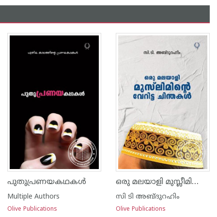
ഒരു മലയാളി മുസ്ലീമിന്‍റെ വേറിട്ട ചിന്തകള്‍
പുതുപ്രണയകഥകള്‍
Multiple Authors
സി ടി അബ്ദുറഹിം
Olive Publications
Olive Publications