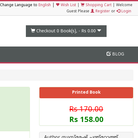
|
Change Language to
English
Wish List
|
Shopping Cart
|
Welcome
Guest Please
Register
or
Login
Checkout 0
Book(s), -
Rs 0.00
BLOG
Printed Book
Rs 170.00
Rs 158.00
Author സുസ്മേഷ്‌ ചന്ത്റോത്ത്