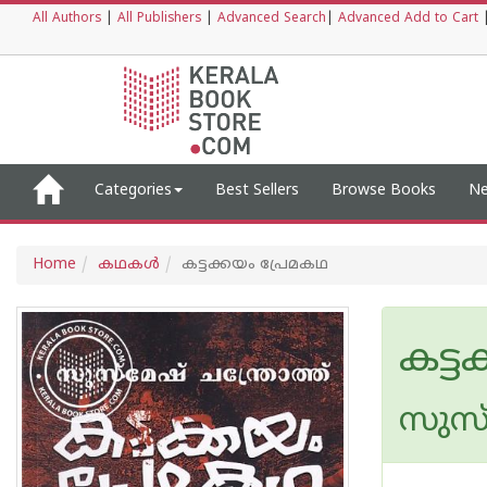
All Authors
|
All Publishers
|
Advanced Search
|
Advanced Add to Cart
Categories
Best Sellers
Browse Books
Ne
Home
കഥകള്‍
കട്ടക്കയം പ്രേമകഥ
കട്ട
സുസ്