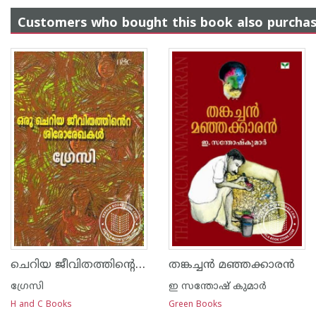
Customers who bought this book also purcha
ചെറിയ ജീവിതത്തിന്റെ ശിരോരേഖകള്‍
തങ്കച്ച‌ന്‍ മഞ്ഞക്കാര‌ന്‍
ഗ്രേസി
ഇ സന്തോഷ് കുമാര്‍
H and C Books
Green Books