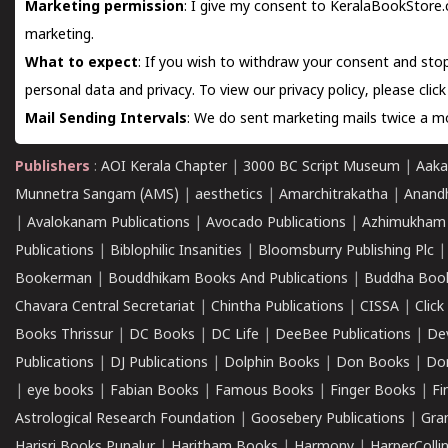
Marketing permission
: I give my consent to KeralaBookStore.
marketing.
What to expect
: If you wish to withdraw your consent and stop
personal data and privacy. To view our privacy policy, please
clic
Mail Sending Intervals
: We do sent marketing mails twice a mo
Publishers
:
AOI Kerala Chapter
|
3000 BC Script Museum
|
Aaka
Munnetra Sangam (AMS)
|
aesthetics
|
Amarchitrakatha
|
Anand
|
Avalokanam Publications
|
Avocado Publications
|
Azhimukham
Publications
|
Biblophilic Insanities
|
Bloomsburry Publishing Plc
Bookerman
|
Bouddhikam Books And Publications
|
Buddha Boo
Chavara Central Secretariat
|
Chintha Publications
|
CISSA
|
Clic
Books Thrissur
|
DC Books
|
DC Life
|
DeeBee Publications
|
De
Publications
|
DJ Publications
|
Dolphin Books
|
Don Books
|
Don
|
eye books
|
Fabian Books
|
Famous Books
|
Finger Books
|
Fi
Astrological Research Foundation
|
Goosebery Publications
|
Gra
Harisri Books,Punalur
|
Haritham Books
|
Harmony
|
HarperCollin