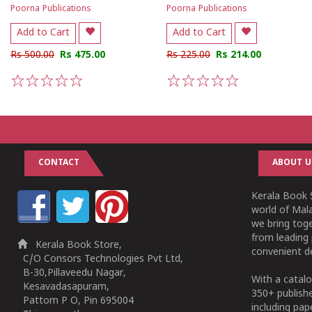
Poorna Publications
Poorna Publications
Add to Cart
Add to Cart
Rs 500.00
Rs 475.00
Rs 225.00
Rs 214.00
1
2
3
4
5
1
2
3
4
5
CONTACT
ABOUT U
Kerala Book S
world of Mala
we bring tog
from leading 
Kerala Book Store,
convenient de
C/O Consors Technologies Pvt Ltd,
B-30,Pillaveedu Nagar,
With a catalo
Kesavadasapuram,
350+ publish
Pattom P O, Pin 695004
including pa