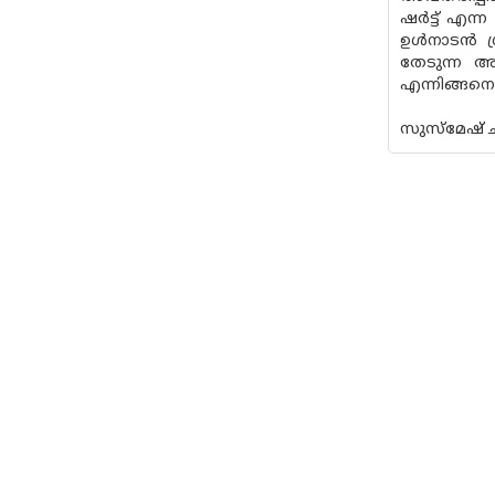
ഷർട്ട് എന്
ഉൾനാടൻ ഗ
തേടുന്ന അ
എന്നിങ്ങന
സുസ്‌മേഷ് 