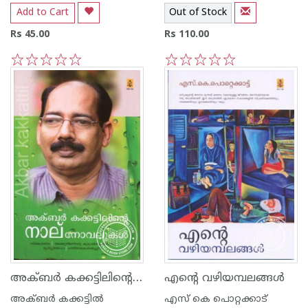
Add to Cart
Out of Stock
Rs 45.00
Rs 110.00
1
2
3
4
5
1
2
3
4
5
അക്ബര്‍ കക്കട്ടിലിന്റെ നാല് നോവലുകള്‍
എന്റെ വഴിയമ്പലങ്ങള്‍
അക്‍ബര്‍ കക്കട്ടില്‍
എസ്‌ കെ പൊറ്റക്കാട്‌