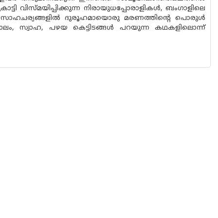
കാട്ടി വിസ്മയിപ്പിക്കുന്ന നിരായുധപ്പോരാളികൾ, ബംഗാളിലെ
തസാഹചര്യങ്ങളിൽ ദുരൂഹമായൊരു മരണത്തിന്റെ പൊരുൾ
ാലം, സ്വാഹ, പഴയ കെട്ടിടങ്ങൾ പറയുന്ന കഥകളിലൊന്ന്