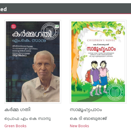
sed
കര്‍മ്മ ഗതി
സാമൂഹ്യപാഠം
പ്രൊഫ എം കെ സാനു
കെ ടി ബാബുരാജ്‌
Green Books
New Books