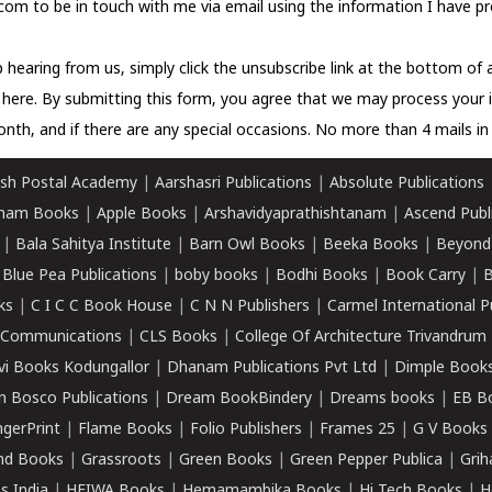
com to be in touch with me via email using the information I have pr
 hearing from us, simply click the unsubscribe link at the bottom of
k here.
By submitting this form, you agree that we may process your 
nth, and if there are any special occasions. No more than 4 mails in 
sh Postal Academy
|
Aarshasri Publications
|
Absolute Publications
ham Books
|
Apple Books
|
Arshavidyaprathishtanam
|
Ascend Publ
|
Bala Sahitya Institute
|
Barn Owl Books
|
Beeka Books
|
Beyond
|
Blue Pea Publications
|
boby books
|
Bodhi Books
|
Book Carry
|
B
ks
|
C I C C Book House
|
C N N Publishers
|
Carmel International P
k Communications
|
CLS Books
|
College Of Architecture Trivandrum
vi Books Kodungallor
|
Dhanam Publications Pvt Ltd
|
Dimple Book
 Bosco Publications
|
Dream BookBindery
|
Dreams books
|
EB B
ngerPrint
|
Flame Books
|
Folio Publishers
|
Frames 25
|
G V Books
nd Books
|
Grassroots
|
Green Books
|
Green Pepper Publica
|
Grih
s India
|
HEIWA Books
|
Hemamambika Books
|
Hi Tech Books
|
H