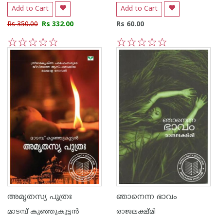
Add to Cart
Add to Cart
Rs 350.00
Rs 332.00
Rs 60.00
1
2
3
4
5
1
2
3
4
5
അമൃതസ്യ പുത്രഃ
ഞാനെന്ന ഭാവം
മാടമ്പ് കുഞ്ഞുകുട്ടന്‍
രാജലക്ഷ്മി