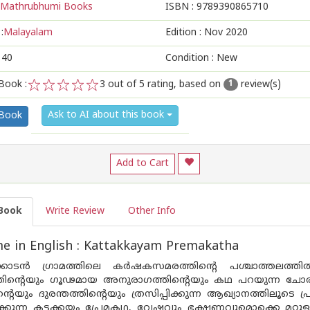
Mathrubhumi Books
ISBN :
9789390865710
:
Malayalam
Edition :
Nov 2020
140
Condition : New
Book :
3
out of 5 rating, based on
review(s)
1
1
2
3
4
5
Ask to AI about this book
 Book
Add to Cart
Book
Write Review
Other Info
e in English : Kattakkayam Premakatha
്കാടൻ ഗ്രാമത്തിലെ കർഷകസമരത്തിന്റെ പശ്ചാത്തലത്
്തിന്റെയും ഗൂഢമായ അനുരാഗത്തിന്റെയും കഥ പറയുന്ന ചോരപ്പ
്റെയും ദുരന്തത്തിന്റെയും ത്രസിപ്പിക്കുന്ന ആഖ്യാനത്തിലൂ
്കുന്ന കട്ടക്കയം പ്രേമകഥ, വേഷവും ഭക്ഷണവുമൊക്കെ മറ്റുള