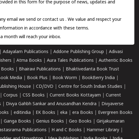
ovided in this form for the purpose of news, updates and
 any email we send or
contact us
. We value and respect your
information in accordance with these terms.
a month will reach your inbox.
|
Adayalam Publications
|
Addone Publishing Group
|
Adivasi
ishers
|
Atma Books
|
Aura Tales Publications
|
Authentic Books
 Books
|
Bhairavi Publications
|
Bhaktivedanta Book Trust
ook Media
|
Book Plus
|
Book Worm
|
BookBerry India
|
ublishing House
|
CD/DVD
|
Centre for South Indian Studies
|
|
Corpus
|
CSS Books
|
Current Books Kottayam
|
Current
s
|
Divya Gahbh Sankar and Anusandhan Kendra
|
Divyaverse
ooks
|
editindia
|
EK Books
|
eka
|
era Books
|
Evergreen Books
|
Ganga Books
|
Genius Books
|
Geo Books
|
Girijakumaran
astasrama Publications
|
H and C Books
|
Hammer Library
|
odder and Stoughton
|
Idea Publishing
|
India Books
|
India