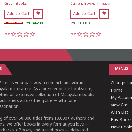
Green Books
Current Books Thrissur
Add to Cart
Add to Cart
Rs 360.00
Rs 342.00
Rs 130.00
1
2
3
4
5
1
2
3
4
5
S
MENUS
tore is your gateway to the rich and vibrant
Change Lan
yalam literature. As a premier online bookstore,
Home
ether an extensive collection of Malayalam books
My Accoun
publishers across the globe — all in one
View Cart
stination.
Wish List
g of over 50,000 titles from 10,000+ authors and
Buy Books
ers, we offer books in every format you love —
New Book
perbacks, eBooks, and audiobooks — delivered