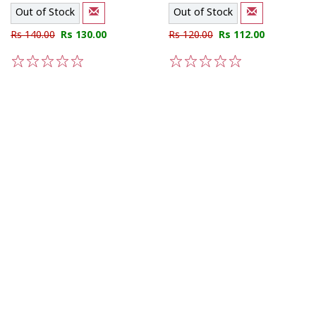
Out of Stock
Out of Stock
Rs 140.00
Rs 130.00
Rs 120.00
Rs 112.00
1
2
3
4
5
1
2
3
4
5