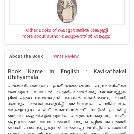
Other Books of കൊട്ടാരത്തില്‍ ശങ്കുണ്ണി
more about author കൊട്ടാരത്തില്‍ ശങ്കുണ്ണി
About the Book
Write Review
Book Name in English : Kavikathakal
ithihyamala
പൗരാണികതയുടെ പ്രതീകാത്മകമായ പുനരാവിഷ്കാ
രങ്ങളെന്ന നിലയിൽ ഐതിഹ്യങ്ങൾക്കു ജനമനസ്സുക
ളിൽ ഏറെ സ്ഥാനമുണ്ട്. കഥകൾ കേൾക്കാനും വായി
ക്കാനും അവയെക്കുറിച്ച് അറിയാനും ചിന്തിക്കാനും
മനുഷ്യനുള്ള കഴിവ് ജന്മസിദ്ധമാണ്. നാട്ടിൽ പ്രചരിച്ച
ഒട്ടേറെ ഐതിഹ്യങ്ങളെയും ചരിത്രകഥകളെയും നഷ്ട
പ്പെടുത്താതെ മനോഹരമായി ഒരു ചെപ്പിൽ കോർത്തി
ണക്കി ചായക്കൂട്ടുകളാൽ വർണിച്ചു രസിപ്പിക്കുകയാണ്