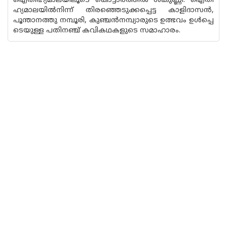
ഐതിഹ്യമാലയിലൂടെ കൊട്ടാരത്തിൽ ശങ്കുണ്ണി. ഐതി
ഹ്യമാലയിൽനിന്ന് തിരഞ്ഞെടുക്കപ്പെട്ട കാളിദാസൻ,
പൂന്താനത്തു നമ്പൂരി, കുഞ്ചൻനമ്പ്യാരുടെ ഉത്ഭവം ഉൾപ്പെ
ടെയുള്ള പതിനഞ്ച് കവികഥകളുടെ സമാഹാരം.