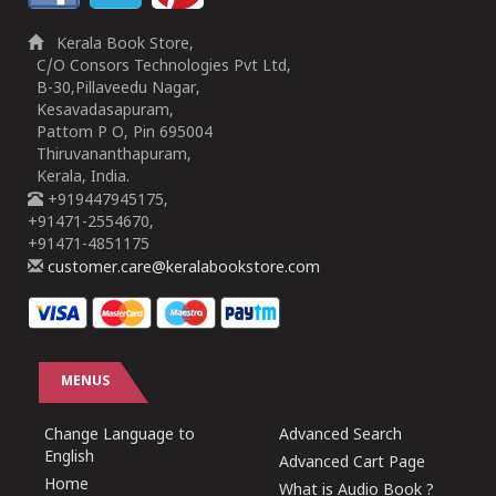
Kerala Book Store,
C/O Consors Technologies Pvt Ltd,
B-30,Pillaveedu Nagar,
Kesavadasapuram,
Pattom P O, Pin 695004
Thiruvananthapuram,
Kerala, India.
+919447945175,
+91471-2554670,
+91471-4851175
customer.care@keralabookstore.com
MENUS
Change Language to
Advanced Search
English
Advanced Cart Page
Home
What is Audio Book ?