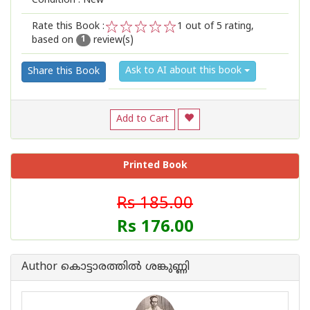
Condition : New
Rate this Book :
1
out of 5 rating,
based on
review(s)
1
2
3
4
5
1
Ask to AI about this book
Share this Book
Add to Cart
Printed Book
Rs 185.00
Rs 176.00
Author കൊട്ടാരത്തില്‍ ശങ്കുണ്ണി