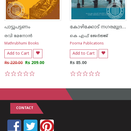
കോഴിക്കോട് നഗരമുദ്രകൾ
പാട്ടുപട്ടണം
രവി മേനോന്‍
കെ എഫ് ജേര്‍ജ്ജ്
Mathrubhumi Books
Poorna Publications
Add to Cart
Add to Cart
Rs 220.00
Rs 209.00
Rs 85.00
1
2
3
4
5
1
2
3
4
5
CONTACT