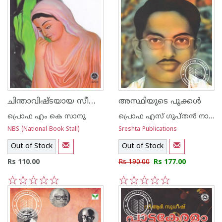
ചിന്താവിഷ്ടയായ സീത സ്വാതത്യ്രത്തിന് ഒരു നിര്‍വചനം
അസ്ഥിയുടെ പൂക്കള്‍
പ്രൊഫ എം കെ സാനു
പ്രൊഫ എസ് ഗുപ്തന്‍ നായര്‍
NBS (National Book Stall)
Sreshta Publications
Out of Stock
Out of Stock
Rs 110.00
Rs 190.00
Rs 177.00
1
2
3
4
5
1
2
3
4
5