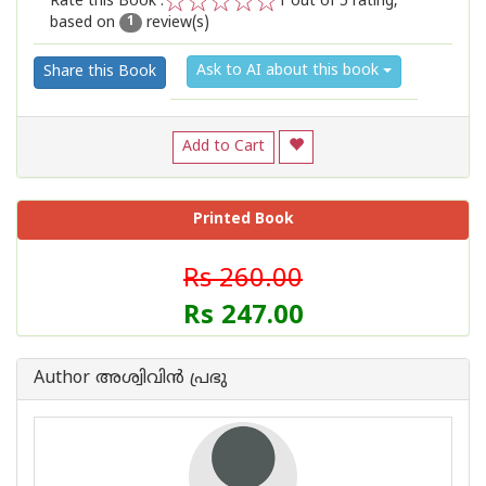
Rate this Book :
1
out of 5 rating,
based on
review(s)
1
2
3
4
5
1
Ask to AI about this book
Share this Book
Add to Cart
Printed Book
Rs 260.00
Rs 247.00
Author അശ്വിവിന്‍ പ്രഭു