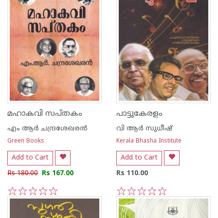
മഹാകവി സപ്തകം
പാട്ടുകേരളം
എം ആര്‍ ചന്ദ്രശേഖരന്‍
വി ആര്‍ സുധീഷ്
Green Books
Kerala Bhasha Institute
Add to Cart
Add to Cart
Rs 180.00
Rs 167.00
Rs 110.00
1
2
3
4
5
1
2
3
4
5