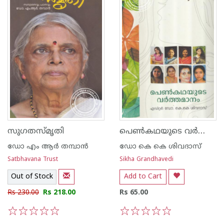
പെണ്‍കഥയുടെ വര്‍ത്തമാനം
സുഗതസ്മൃതി
ഡോ എം ആര്‍ തമ്പാന്‍
ഡോ കെ കെ ശിവദാസ്
Satbhavana Trust
Sikha Grandhavedi
Out of Stock
Add to Cart
Rs 230.00
Rs 218.00
Rs 65.00
1
2
3
4
5
1
2
3
4
5