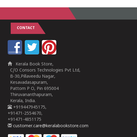
CONTACT
Kerala Book Store,
C/O Consors Technologies Pvt Ltd,
B-30,Pillaveedu Nagar,
Kesavadasapuram,
Pattom P O, Pin 695004
Thiruvananthapuram,
Kerala, India.
+919447945175,
+91471-2554670,
+91471-4851175
customer.care@keralabookstore.com