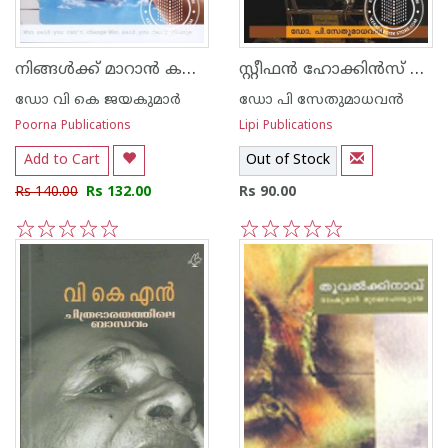
നിങ്ങള്‍ക്ക് മാറാന്‍ കഴിയില്ലെന്ന് ആരാണ് പറഞ്ഞത്
സ്റ്റീഫ‌ന്‍ ഹോക്കി‌ന്‍സ് ജീവിക്കുന്ന ഒരു ഇതിഹാസം
ഡോ വി കെ ജയകുമാര്‍
ഡോ പി സേതുമാധവന്‍
Poorna Publications
Lipi Publications
Add to Cart
Out of Stock
Rs 140.00
Rs 132.00
Rs 90.00
1
2
3
4
5
1
2
3
4
5