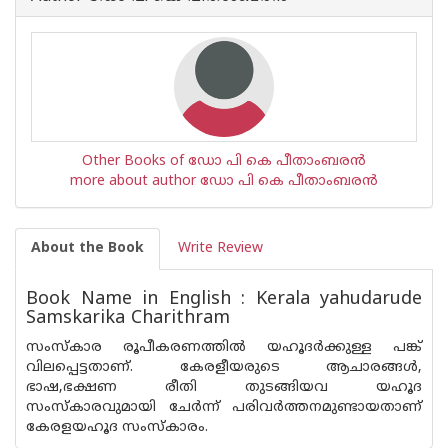
Other Books of ഡോ പി കെ പീതാംബരന്‍
more about author ഡോ പി കെ പീതാംബരന്‍
About the Book
Write Review
Book Name in English : Kerala yahudarude
Samskarika Charithram
സംസ്കാര രൂപീകരണത്തില്‍ യഹൂദര്‍ക്കുള്ള പങ്ക്
വിലപ്പെട്ടതാണ്. കേരളീയരുടെ ആചാരങ്ങള്‍,
ഭാഷ,ഭക്ഷണ രീതി തുടങ്ങിയവ യഹൂദ
സംസ്കാരവുമായി ചേര്‍ന്ന് പരിവര്‍ത്തനമുണ്ടായതാണ്
കേരളയഹൂദ സംസ്കാരം.