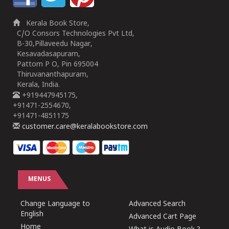
Kerala Book Store,
C/O Consors Technologies Pvt Ltd,
B-30,Pillaveedu Nagar,
Kesavadasapuram,
Pattom P O, Pin 695004
Thiruvananthapuram,
Kerala, India.
+919447945175,
+91471-2554670,
+91471-4851175
customer.care@keralabookstore.com
MENUS
Change Language to
Advanced Search
English
Advanced Cart Page
Home