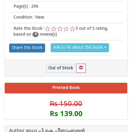
Page(s) :
296
Condition : New
Rate this Book :
3
out of 5 rating,
based on
review(s)
1
2
3
4
5
4
Ask to AI about this book
Share this Book
Out of Stock
Printed Book
Rs 150.00
Rs 139.00
Author ഡോ പി കെ പീതാംബരന്‍