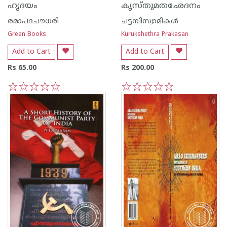
ഹൃദയം
കൃസ്തുമതഛേദനം
രമാപദചൗധരി
ചട്ടമ്പിസ്വാമികള്‍
Green Books
Kurukshethra Prakasan
Add to Cart
Add to Cart
Rs 65.00
Rs 200.00
1
2
3
4
5
1
2
3
4
5