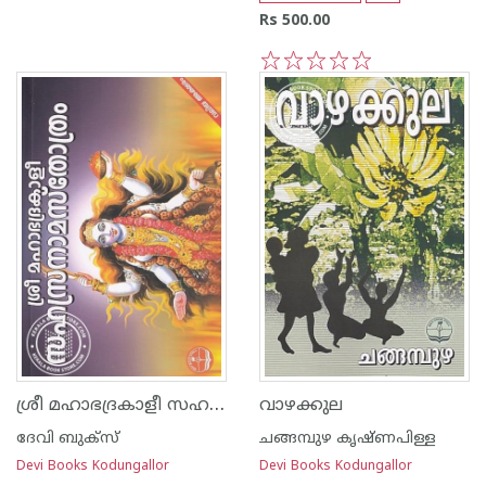
Rs 500.00
1
2
3
4
5
ശ്രീ മഹാഭദ്രകാളീ സഹസ്രനാമ സ്തോത്രം - വലിയ അക്ഷരം
വാഴക്കുല
ദേവി ബുക്സ്
ചങ്ങമ്പുഴ കൃഷ്ണപിള്ള
Devi Books Kodungallor
Devi Books Kodungallor