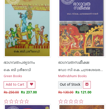
ഭാഗവതപര്യടനം
ഭാഗവതസമീക്ഷ
കെ ബി ശ്രീദേവി
ഡോ സി കെ ചന്ദ്രശേഖരന്‍ നായര്‍
Green Books
Mathrubhumi Books
Add to Cart
Out of Stock
Rs 250.00
Rs 237.00
Rs 130.00
Rs 121.00
1
2
3
4
5
1
2
3
4
5