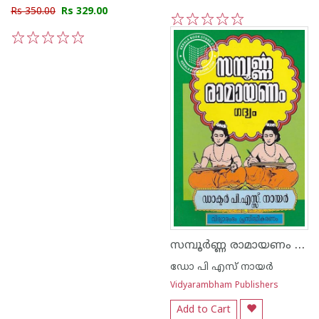
Rs 350.00
Rs 329.00
1
2
3
4
5
1
2
3
4
5
സമ്പൂര്‍ണ്ണ രാമായണം - ഗദ്യം
ഡോ പി എസ് നായര്‍
Vidyarambham Publishers
Add to Cart