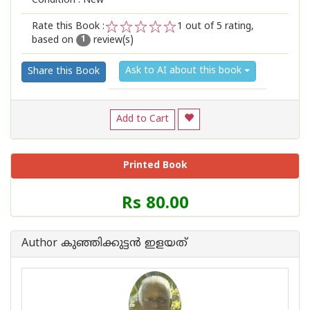
Condition : New
Rate this Book :
1
out of 5 rating,
based on
review(s)
1
2
3
4
5
1
Ask to AI about this book
Share this Book
Add to Cart
Printed Book
Price
Rs 80.00
of
this
Book
Author കുഞ്ഞിക്കുട്ടന്‍ ഇളയത്
is