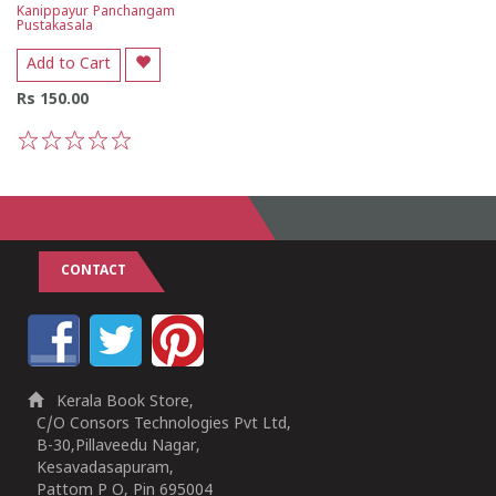
Kanippayur Panchangam
Pustakasala
Add to Cart
Rs 150.00
1
2
3
4
5
CONTACT
Kerala Book Store,
C/O Consors Technologies Pvt Ltd,
B-30,Pillaveedu Nagar,
Kesavadasapuram,
Pattom P O, Pin 695004