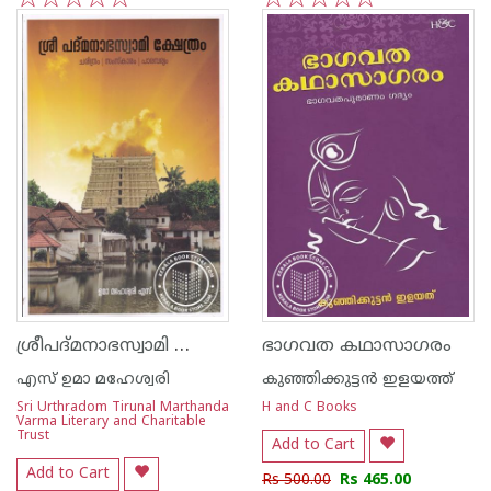
1
2
3
4
5
1
2
3
4
5
ശ്രീപദ്മനാഭസ്വാമി ക്ഷേത്രം ചരിത്രം-സംസ്കാരം-പാരമ്പര്യം
ഭാഗവത കഥാസാഗരം
എസ് ഉമാ മഹേശ്വരി
കുഞ്ഞിക്കുട്ടന്‍ ഇളയത്ത്
Sri Urthradom Tirunal Marthanda
H and C Books
Varma Literary and Charitable
Trust
Add to Cart
Add to Cart
Rs 500.00
Rs 465.00