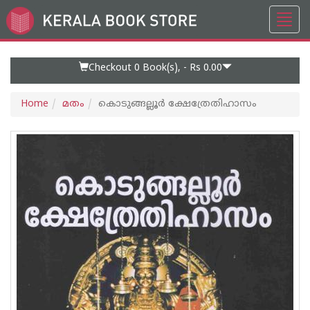
Toggl
Go
navig
to
Home
Page
Checkout 0
Book(s), -
Rs 0.00
Home
മതം
കൊടുങ്ങല്ലൂർ ക്ഷേത്രേതിഹാസം