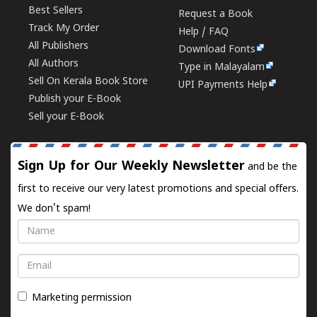
Best Sellers
Request a Book
Track My Order
Help / FAQ
All Publishers
Download Fonts
All Authors
Type in Malayalam
Sell On Kerala Book Store
UPI Payments Help
Publish your E-Book
Sell your E-Book
Sign Up for Our Weekly Newsletter
and be the
first to receive our very latest promotions and special offers.
We don't spam!
Name
Email
Marketing permission