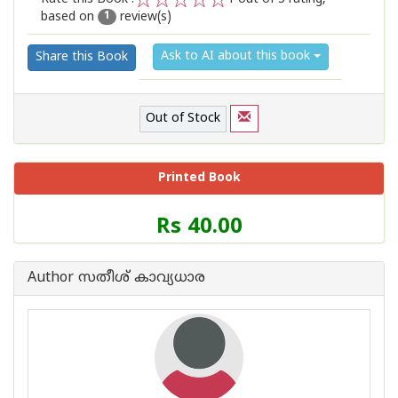
based on
review(s)
1
2
3
4
5
1
Ask to AI about this book
Share this Book
Out of Stock
Printed Book
Price
Rs 40.00
of
this
Book
Author സതീശ് കാവ്യധാര
is