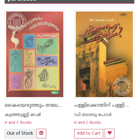
കൈയെഴുത്തും തലേലെഴുത്തും
പള്ളിക്കെന്തിന്‌ പള്ളിക്കൂടം
കുഞ്ഞുണ്ണി മാഷ്‌
ഡി ബാബു പോള്‍
H and C Books
H and C Books
Out of Stock
Add to Cart