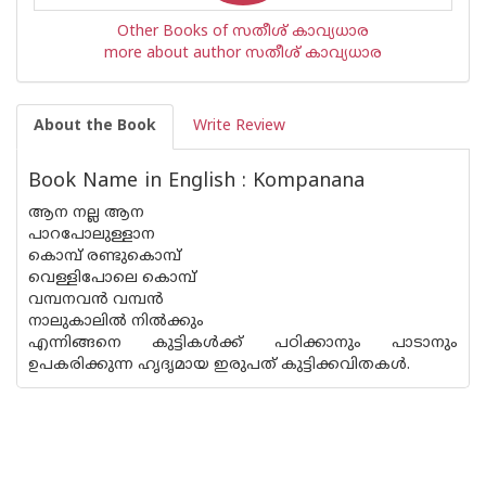
Other Books of സതീശ് കാവ്യധാര
more about author സതീശ് കാവ്യധാര
About the Book
Write Review
Book Name in English : Kompanana
ആന നല്ല ആന
പാറപോലുള്ളാന
കൊമ്പ് രണ്ടുകൊമ്പ്
വെള്ളിപോലെ കൊമ്പ്
വമ്പനവന്‍ വമ്പന്‍
നാലുകാലില്‍ നില്‍ക്കും
എന്നിങ്ങനെ കുട്ടികള്‍ക്ക് പഠിക്കാനും പാടാനും
ഉപകരിക്കുന്ന ഹൃദൃമായ ഇരുപത് കുട്ടിക്കവിതകള്‍.