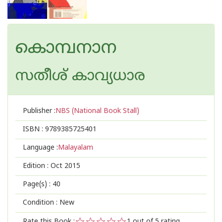
കൊമ്പനാന
സതീശ് കാവ്യധാര
Publisher :
NBS (National Book Stall)
ISBN :
9789385725401
Language :
Malayalam
Edition :
Oct 2015
Page(s) :
40
Condition : New
Rate this Book :
1
out of 5 rating,