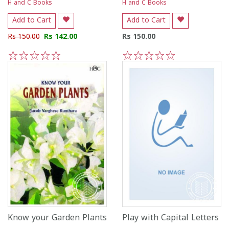
H and C Books
H and C Books
Add to Cart
Add to Cart
Rs 150.00
Rs 142.00
Rs 150.00
1
2
3
4
5
1
2
3
4
5
Know your Garden Plants
Play with Capital Letters