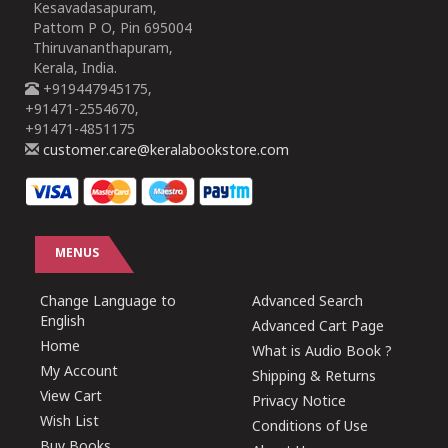
Kesavadasapuram,
Pattom P O, Pin 695004
Thiruvananthapuram,
Kerala, India.
+919447945175,
+91471-2554670,
+91471-4851175
customer.care@keralabookstore.com
MENUS
Change Language to
Advanced Search
English
Advanced Cart Page
Home
What is Audio Book ?
My Account
Shipping & Returns
View Cart
Privacy Notice
Wish List
Conditions of Use
Buy Books