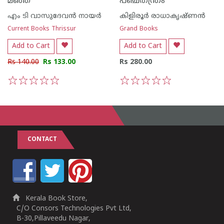
മഞ്ഞ്
പഞ്ചതന്ത്രം
എം ടി വാസുദേവന്‍ നായര്‍
കിളിരൂര്‍ രാധാകൃഷ്ണന്‍
Current Books Thrissur
Grand Books
Add to Cart
Add to Cart
Rs 140.00
Rs 133.00
Rs 280.00
1
2
3
4
5
1
2
3
4
5
CONTACT
Kerala Book Store,
C/O Consors Technologies Pvt Ltd,
B-30,Pillaveedu Nagar,