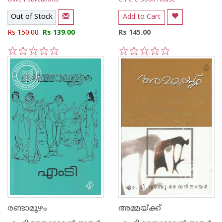
Olive Publications
C I C C Book House
Out of Stock
Add to Cart
Rs 150.00
Rs 139.00
Rs 145.00
1
2
3
4
5
1
2
3
4
5
രണ്ടാമൂഴം
അമ്മയ്‌ക്ക്