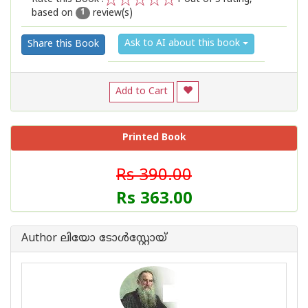
based on
review(s)
1
2
3
4
5
1
Ask to AI about this book
Share this Book
Add to Cart
Printed Book
Rs 390.00
Rs 363.00
Author ലിയോ ടോള്‍സ്റ്റോയ്