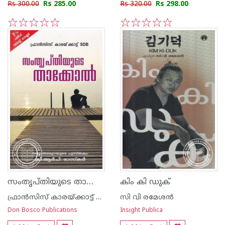
Rs 300.00
Rs 285.00
Rs 320.00
Rs 298.00
1
2
3
4
5
1
2
3
4
5
സംതൃപ്തിയുടെ താക്കോല്‍
കിം കി ഡുക്
ഫ്രാന്‍സിസ് കാരയ്ക്കാട്ട് ഏസ് ഡി ബി
സി വി രമേശന്‍
Don Bosco Publications
Insight Publica