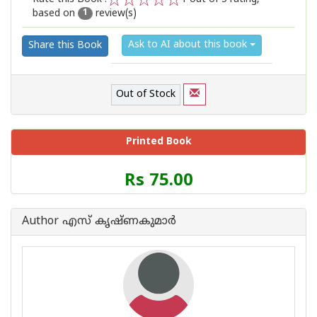
based on
review(s)
1
2
3
4
5
1
Ask to AI about this book
Share this Book
Out of Stock
Printed Book
Price
Rs 75.00
of
this
Book
Author എസ് കൃഷ്ണകുമാര്‍
is