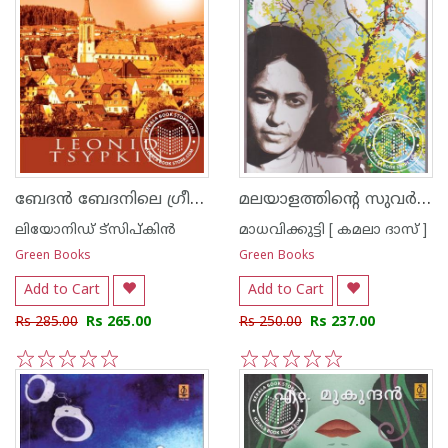
ബേദ‌ന്‍ ബേദനിലെ ഗ്രീഷ്മകാലത്ത്
മലയാളത്തിന്റെ സുവര്‍ണ്ണ കഥകള്‍ - മാധവിക്കുട്ടി
ലിയോനിഡ് ട്സിപ്കിന്‍
മാധവിക്കുട്ടി [ കമലാ ദാസ് ]
Green Books
Green Books
Add to Cart
Add to Cart
Rs 285.00
Rs 265.00
Rs 250.00
Rs 237.00
1
2
3
4
5
1
2
3
4
5