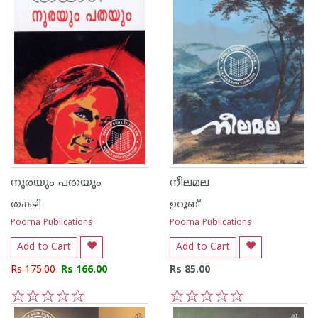
നുരയും പതയും
നീലമല
തകഴി
ഉറൂബ്‌
Poorna Publications
Poorna Publications
Add to Cart
Add to Cart
Rs 175.00
Rs 166.00
Rs 85.00
1
2
3
4
5
1
2
3
4
5