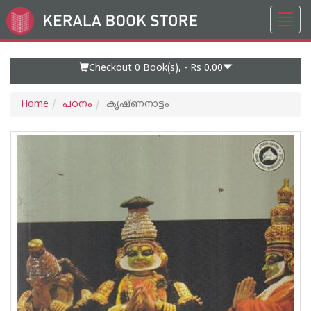
Toggl
Go
navig
to
Home
Page
Checkout 0
Book(s), -
Rs 0.00
Home
പഠനം
കൃഷ്ണനാട്ടം