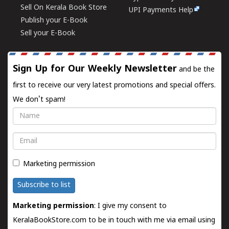
Sell On Kerala Book Store
UPI Payments Help
Publish your E-Book
Sell your E-Book
Sign Up for Our Weekly Newsletter
and be the
first to receive our very latest promotions and special offers.
We don't spam!
Name
Email
Marketing permission
Subscribe to list
Marketing permission
: I give my consent to
KeralaBookStore.com to be in touch with me via email using