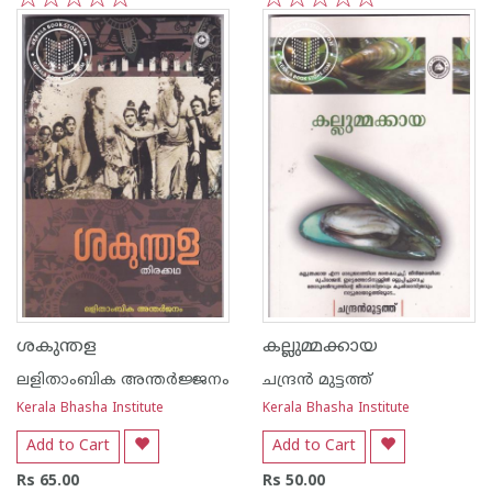
1
2
3
4
5
1
2
3
4
5
ശകുന്തള
കല്ലുമ്മക്കായ
ലളിതാംബിക അന്തര്‍ജ്ജനം
ചന്ദ്രന്‍ മുട്ടത്ത്
Kerala Bhasha Institute
Kerala Bhasha Institute
Add to Cart
Add to Cart
Rs 65.00
Rs 50.00