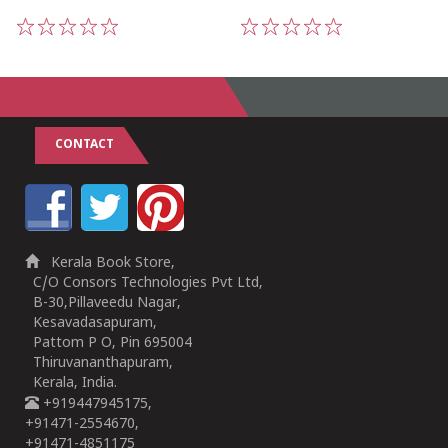
1
2
3
4
5
1
2
3
4
5
CONTACT
Kerala Book Store,
C/O Consors Technologies Pvt Ltd,
B-30,Pillaveedu Nagar,
Kesavadasapuram,
Pattom P O, Pin 695004
Thiruvananthapuram,
Kerala, India.
+919447945175,
+91471-2554670,
+91471-4851175