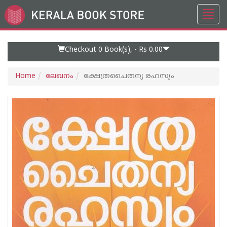
Toggl
Go
navig
to
Home
Page
Checkout 0
Book(s), -
Rs 0.00
Home
ലേഖനം
ക്ഷേത്രചൈതന്യ രഹസ്യം