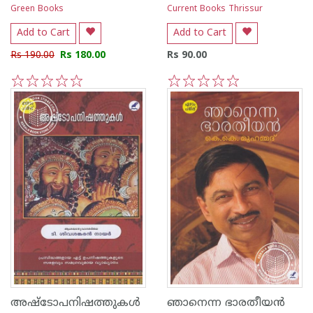
Green Books
Current Books Thrissur
Add to Cart
Add to Cart
Rs 190.00
Rs 180.00
Rs 90.00
1
2
3
4
5
1
2
3
4
5
അഷ്ടോപനിഷത്തുകള്‍
ഞാനെന്ന ഭാരതീയന്‍