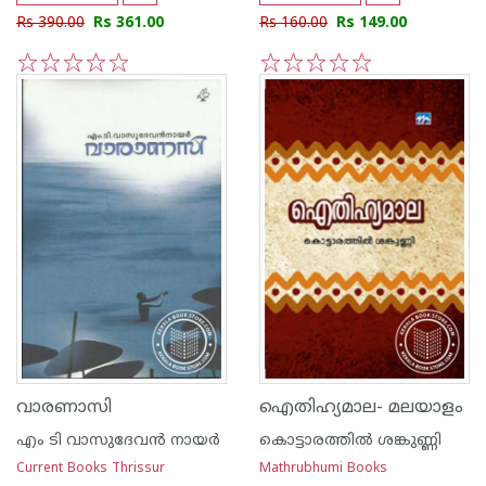
Rs 390.00
Rs 361.00
Rs 160.00
Rs 149.00
1
2
3
4
5
1
2
3
4
5
വാരണാസി
ഐതിഹ്യമാല- മലയാളം
എം ടി വാസുദേവന്‍ നായര്‍
കൊട്ടാരത്തില്‍ ശങ്കുണ്ണി
Current Books Thrissur
Mathrubhumi Books