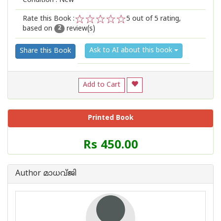
Condition : New
Rate this Book :
5
out of 5 rating,
based on
review(s)
1
2
3
4
5
2
Ask to AI about this book
Share this Book
Add to Cart
Printed Book
Price
Rs 450.00
of
this
Book
Author മാധവ്ജി
is