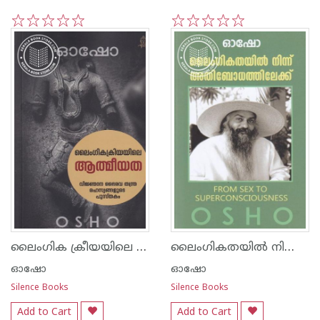
1
2
3
4
5
1
2
3
4
5
ലൈംഗിക ക്രീയയിലെ ആത്മീയത
ലൈംഗികതയില്‍ നിന്നു അതിബോധനത്തിലേക്ക്
ഓഷോ
ഓഷോ
Silence Books
Silence Books
Add to Cart
Add to Cart