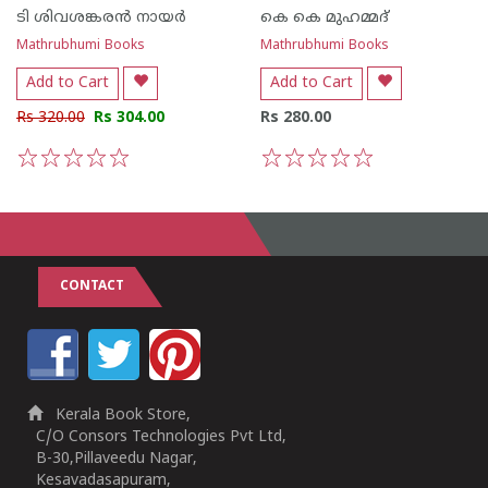
ടി ശിവശങ്കരന്‍ നായര്‍
കെ കെ മുഹമ്മദ്
Mathrubhumi Books
Mathrubhumi Books
Add to Cart
Add to Cart
Rs 320.00
Rs 304.00
Rs 280.00
1
2
3
4
5
1
2
3
4
5
CONTACT
Kerala Book Store,
C/O Consors Technologies Pvt Ltd,
B-30,Pillaveedu Nagar,
Kesavadasapuram,