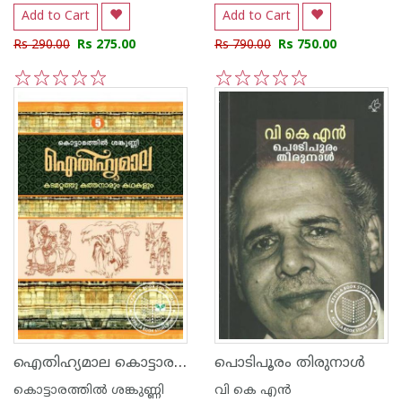
Add to Cart
Add to Cart
Rs 290.00
Rs 275.00
Rs 790.00
Rs 750.00
1
2
3
4
5
1
2
3
4
5
ഐതിഹ്യമാല കൊട്ടാരത്തില്‍ ശങ്കുണ്ണി - 5 - കടമറ്റത്തു കത്തനാരും കഥകളും
പൊടിപൂരം തിരുനാള്‍
കൊട്ടാരത്തില്‍ ശങ്കുണ്ണി
വി കെ എന്‍