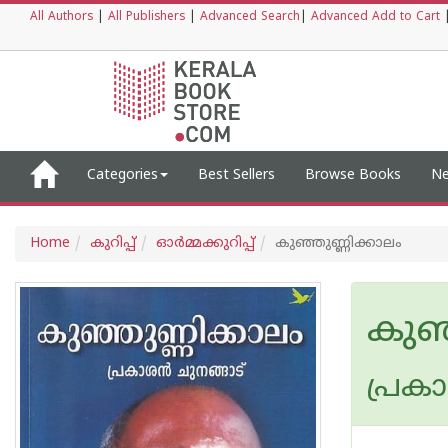
All Authors
|
All Publishers
|
Advanced Search
|
Advanced Add to Cart
Categories
Best Sellers
Browse Books
Ne
Home
കുറിപ്പ്‌
ഓര്‍മ്മക്കുറിപ്പ്‌
കുഞ്ഞുണ്ണിക്കാലം
കുഞ്
പ്രകാ