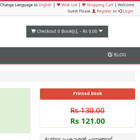
|
Change Language to
English
Wish List
|
Shopping Cart
|
Welcome
Guest Please
Register
or
Login
Checkout 0
Book(s), -
Rs 0.00
BLOG
Printed Book
Rs 130.00
Rs 121.00
Author പ്രകാശന്‍ ചുനങ്ങാട്