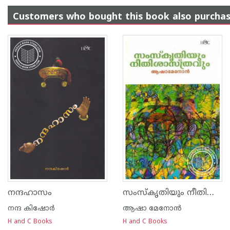
Customers who bought this book also purcha
സംസ്കൃതിയും നീതിശാസ്ത്രവും
നന്ദഹാസം
നന്ദ‌ കിഷോര്‍
ആഷാ മേനോന്‍
H and C Books
H and C Books