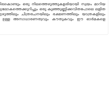
ിഭകൊണ്ടും ഒരു നിലത്തെഴുത്തുകളരിയായി സ്വയം മാറിയ
കാവ്യലോകത്തെക്കുറിച്ചും ഒരു കുഞ്ഞുണ്ണിക്കവിതപോലെ ലളിത
എഴുത്തിലും ചിത്രരചനയിലും ഭക്ഷണത്തിലും യാത്രകളിലും
പ്പോലും ഉള്ള അസാധാരണത്വവും കൗതുകവും ഈ ഓർമകളെ