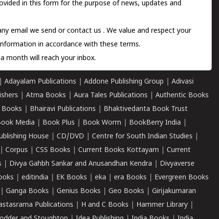
ovided in this form for the purpose of news, updates and
 any email we send or
contact us
. We value and respect your
information in accordance with these terms.
a month will reach your inbox.
|
Adayalam Publications
|
Addone Publishing Group
|
Adivasi
ishers
|
Atma Books
|
Aura Tales Publications
|
Authentic Books
 Books
|
Bhairavi Publications
|
Bhaktivedanta Book Trust
ook Media
|
Book Plus
|
Book Worm
|
BookBerry India
|
ublishing House
|
CD/DVD
|
Centre for South Indian Studies
|
|
Corpus
|
CSS Books
|
Current Books Kottayam
|
Current
s
|
Divya Gahbh Sankar and Anusandhan Kendra
|
Divyaverse
ooks
|
editindia
|
EK Books
|
eka
|
era Books
|
Evergreen Books
|
Ganga Books
|
Genius Books
|
Geo Books
|
Girijakumaran
astasrama Publications
|
H and C Books
|
Hammer Library
|
odder and Stoughton
|
Idea Publishing
|
India Books
|
India