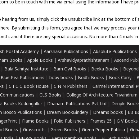
com to be in touch with me via email using the information I have pr
 hearing from us, simply click the unsubscribe link at the bottom of
k here.
By submitting this form, you agree that we may process your 
nth, and if there are any special occasions. No more than 4 mails in 
sh Postal Academy
|
Aarshasri Publications
|
Absolute Publications
ham Books
|
Apple Books
|
Arshavidyaprathishtanam
|
Ascend Publ
|
Bala Sahitya Institute
|
Barn Owl Books
|
Beeka Books
|
Beyond
|
Blue Pea Publications
|
boby books
|
Bodhi Books
|
Book Carry
|
B
ks
|
C I C C Book House
|
C N N Publishers
|
Carmel International P
k Communications
|
CLS Books
|
College Of Architecture Trivandrum
vi Books Kodungallor
|
Dhanam Publications Pvt Ltd
|
Dimple Book
 Bosco Publications
|
Dream BookBindery
|
Dreams books
|
EB B
ngerPrint
|
Flame Books
|
Folio Publishers
|
Frames 25
|
G V Books
nd Books
|
Grassroots
|
Green Books
|
Green Pepper Publica
|
Grih
s India
|
HEIWA Books
|
Hemamambika Books
|
Hi Tech Books
|
H