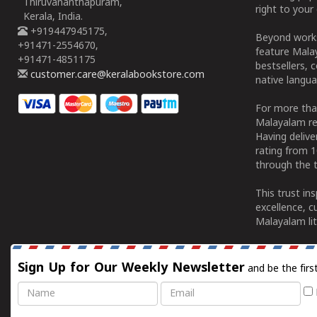
Thiruvananthapuram,
right to your 
Kerala, India.
+919447945175,
Beyond works
+91471-2554670,
feature Malay
+91471-4851175
bestsellers, 
customer.care@keralabookstore.com
native langua
For more tha
Malayalam re
Having deliv
rating from 
through the t
This trust in
excellence, c
Malayalam lit
Sign Up for Our Weekly Newsletter
and be the firs
Name
Email