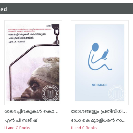
sed
ശലഭച്ചിറകുകള്‍ കൊഴിയുന്ന ചരിത്രശിശിരത്തില്‍
രോഗങ്ങളും പ്രതിവിധികളും
എന്‍ പി സജീഷ്‌
ഡോ കെ മുരളീധരന്‍ നായര്‍ വെള്ളയമ്പലം
H and C Books
H and C Books