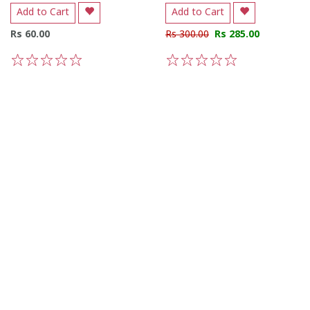
Add to Cart
Add to Cart
Rs 60.00
Rs 300.00
Rs 285.00
1
2
3
4
5
1
2
3
4
5