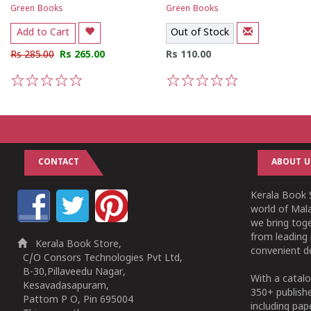
Green Books
Green Books
Add to Cart
Out of Stock
Rs 285.00
Rs 265.00
Rs 110.00
1
2
3
4
5
1
2
3
4
5
CONTACT
ABOUT U
Kerala Book S
world of Mala
we bring tog
from leading 
Kerala Book Store,
convenient de
C/O Consors Technologies Pvt Ltd,
B-30,Pillaveedu Nagar,
With a catalo
Kesavadasapuram,
350+ publish
Pattom P O, Pin 695004
including pa