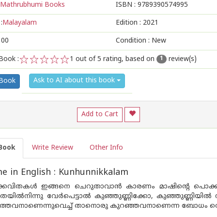
Mathrubhumi Books
ISBN :
9789390574995
:
Malayalam
Edition :
2021
100
Condition : New
Book :
1
out of 5 rating, based on
review(s)
1
1
2
3
4
5
Ask to AI about this book
 Book
Add to Cart
Book
Write Review
Other Info
 in English : Kunhunnikkalam
ിക്കവിതകൾ ഇങ്ങനെ ചെറുതാവാൻ കാരണം മാഷിന്റെ പൊക്കക്
വിതയിൽനിന്നു വേർപെട്ടാൽ കുഞ്ഞുണ്ണിക്കോ, കുഞ്ഞുണ്ണിയിൽ നിന
ാത്തവനാണെന്നുവെച്ച് താനൊരു കുറഞ്ഞവനാണെന്ന ബോധം തെല്ലു