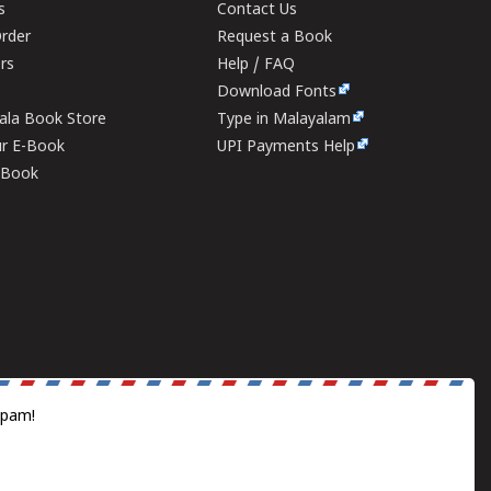
s
Contact Us
rder
Request a Book
ers
Help / FAQ
Download Fonts
rala Book Store
Type in Malayalam
ur E-Book
UPI Payments Help
E-Book
spam!