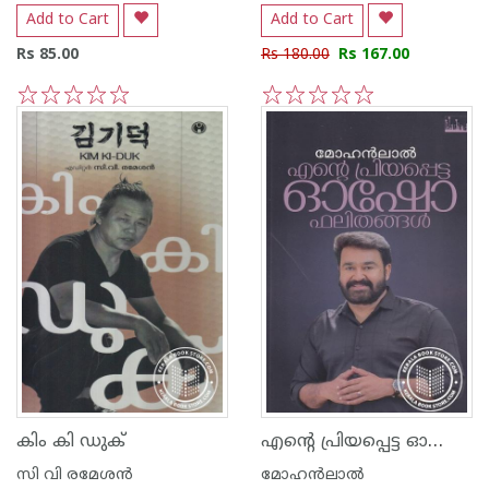
Add to Cart
Add to Cart
Rs 85.00
Rs 180.00
Rs 167.00
1
2
3
4
5
1
2
3
4
5
എന്റെ പ്രിയപ്പെട്ട ഓഷോ ഫലിതങ്ങള്‍
കിം കി ഡുക്
സി വി രമേശന്‍
മോഹന്‍ലാല്‍