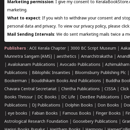
Marketing permission
: I give my consent to KeralaBookStore.
marketing.
What to expect
: If you wish to withdraw your consent and stop
personal data and privacy. To view our privacy policy, please
clic
Mail Sending Intervals
: We do sent marketing mails twice a mo
Publishers
:
AOI Kerala Chapter
|
3000 BC Script Museum
|
Aaka
Munnetra Sangam (AMS)
|
aesthetics
|
Amarchitrakatha
|
Anand
|
Avalokanam Publications
|
Avocado Publications
|
Azhimukham
Publications
|
Biblophilic Insanities
|
Bloomsburry Publishing Plc
Bookerman
|
Bouddhikam Books And Publications
|
Buddha Boo
Chavara Central Secretariat
|
Chintha Publications
|
CISSA
|
Clic
Books Thrissur
|
DC Books
|
DC Life
|
DeeBee Publications
|
De
Publications
|
DJ Publications
|
Dolphin Books
|
Don Books
|
Don
|
eye books
|
Fabian Books
|
Famous Books
|
Finger Books
|
Fi
Astrological Research Foundation
|
Goosebery Publications
|
Gra
Harisri Books,Punalur
|
Haritham Books
|
Harmony
|
HarperCollin