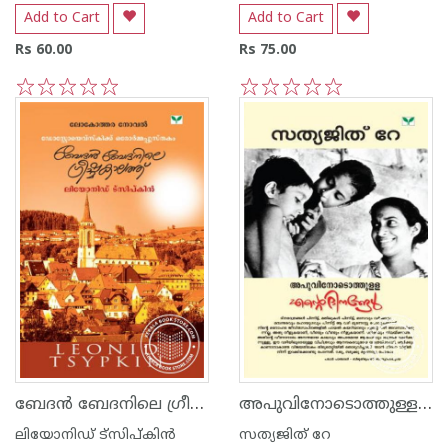
Add to Cart
Add to Cart
Rs 60.00
Rs 75.00
1
2
3
4
5
1
2
3
4
5
ബേദ‌ന്‍ ബേദനിലെ ഗ്രീഷ്മകാലത്ത്
അപുവിനോടൊത്തുള്ള എന്റെ ദിനങ്ങള്‍
ലിയോനിഡ് ട്സിപ്കിന്‍
സത്യജിത് റേ