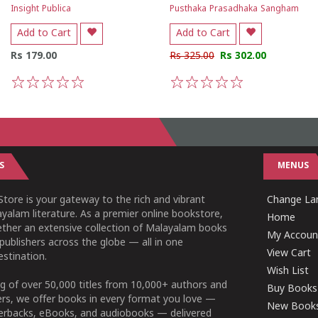
Insight Publica
Pusthaka Prasadhaka Sangham
Add to Cart
Add to Cart
Rs 179.00
Rs 325.00
Rs 302.00
1
2
3
4
5
1
2
3
4
5
S
MENUS
tore is your gateway to the rich and vibrant
Change Lan
yalam literature. As a premier online bookstore,
Home
ether an extensive collection of Malayalam books
My Accoun
publishers across the globe — all in one
View Cart
stination.
Wish List
g of over 50,000 titles from 10,000+ authors and
Buy Books
ers, we offer books in every format you love —
New Book
perbacks, eBooks, and audiobooks — delivered