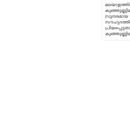
മലയാളത്തി
കുഞ്ഞുണ്ണി
സുന്ദരമായ
സൗഹൃദത്ത
പ്രിയപ്പെട്ട
കുഞ്ഞുണ്ണി