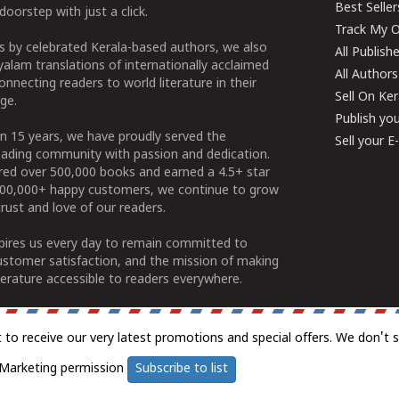
Best Seller
doorstep with just a click.
Track My O
 by celebrated Kerala-based authors, we also
All Publish
alam translations of internationally acclaimed
All Authors
connecting readers to world literature in their
Sell On Ke
ge.
Publish yo
n 15 years, we have proudly served the
Sell your 
ading community with passion and dedication.
ered over 500,000 books and earned a 4.5+ star
100,000+ happy customers, we continue to grow
rust and love of our readers.
spires us every day to remain committed to
ustomer satisfaction, and the mission of making
erature accessible to readers everywhere.
t to receive our very latest promotions and special offers. We don't 
Marketing permission
Subscribe to list