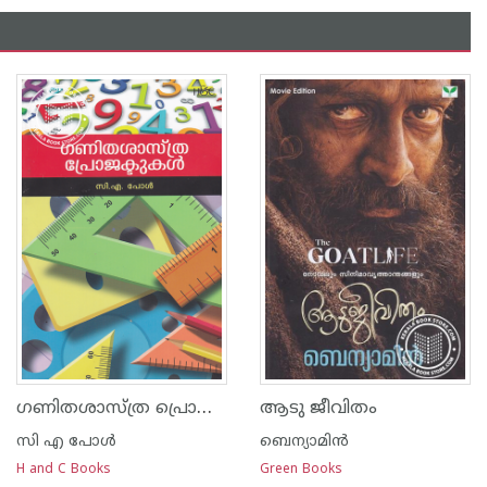
ഗണിതശാസ്ത്ര പ്രൊജക്ടുകള്‍
ആടു ജീവിതം
സി എ പോള്‍
ബെന്യാമിന്‍
H and C Books
Green Books