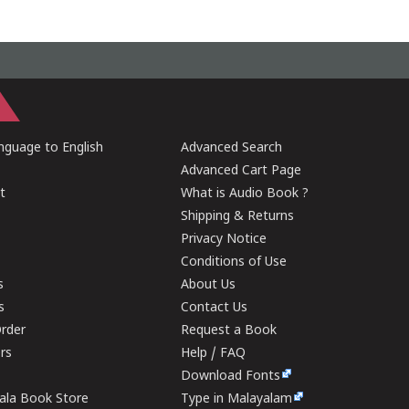
guage to English
Advanced Search
Advanced Cart Page
t
What is Audio Book ?
Shipping & Returns
Privacy Notice
Conditions of Use
s
About Us
s
Contact Us
rder
Request a Book
ers
Help / FAQ
Download Fonts
rala Book Store
Type in Malayalam