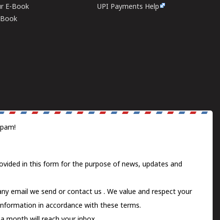
ur E-Book
UPI Payments Help
E-Book
spam!
ovided in this form for the purpose of news, updates and
 any email we send or
contact us
. We value and respect your
information in accordance with these terms.
a month will reach your inbox.