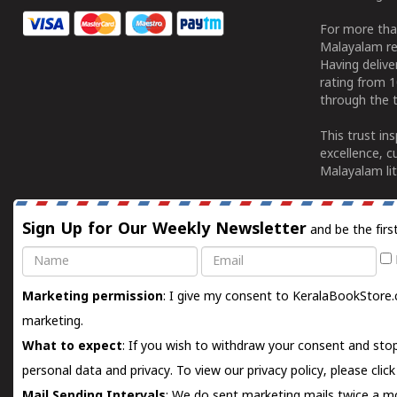
For more tha
Malayalam re
Having deliv
rating from 
through the t
This trust in
excellence, c
Malayalam lit
Sign Up for Our Weekly Newsletter
and be the firs
Name
Email
Marketing permission
: I give my consent to KeralaBookStore.
marketing.
What to expect
: If you wish to withdraw your consent and stop
personal data and privacy. To view our privacy policy, please
clic
Mail Sending Intervals
: We do sent marketing mails twice a mo