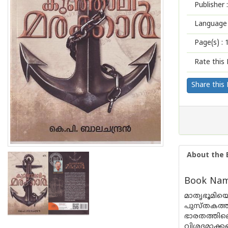
Publisher :
Language 
Page(s) :
Rate this 
Share this
About the 
Book Name
മാതൃഭൂമിയെ
പുസ്തകത്ത
ഭാരതത്തില
വിശദമാക്കപ്