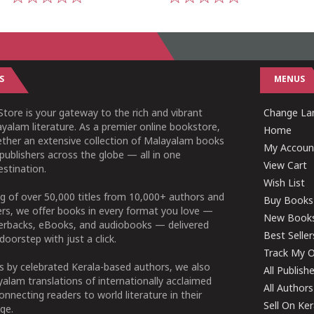
1
2
3
4
5
1
2
3
4
5
S
MENUS
tore is your gateway to the rich and vibrant
Change Lan
yalam literature. As a premier online bookstore,
Home
ether an extensive collection of Malayalam books
My Accoun
publishers across the globe — all in one
View Cart
stination.
Wish List
g of over 50,000 titles from 10,000+ authors and
Buy Books
ers, we offer books in every format you love —
New Book
perbacks, eBooks, and audiobooks — delivered
Best Seller
doorstep with just a click.
Track My O
 by celebrated Kerala-based authors, we also
All Publish
alam translations of internationally acclaimed
All Authors
connecting readers to world literature in their
Sell On Ke
ge.