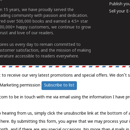
Publish yo
n 15 years, we have proudly served the
Sell your 
ading community with passion and dedication.
ered over 500,000 books and earned a 4.5+ star
100,000+ happy customers, we continue to grow
rust and love of our readers.
spires us every day to remain committed to
ustomer satisfaction, and the mission of making
erature accessible to readers everywhere.
t to receive our very latest promotions and special offers. We don't 
Marketing permission
Subscribe to list
com to be in touch with me via email using the information I have pr
 hearing from us, simply click the unsubscribe link at the bottom of
k here.
By submitting this form, you agree that we may process your 
nth, and if there are any special occasions. No more than 4 mails in 