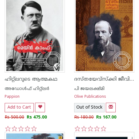
ദസ്തയേവ്സ്ക്കി ജീവിതം ദര്‍ശനം കത്തുകള്‍
ഹിറ്റ്ലറുടെ ആത്മകഥ
അഡോള്‍ഫ് ഹിറ്റ്ലര്‍
പി ജയലക്ഷ്മി
Pappion
Olive Publications
Add to Cart
Out of Stock
Rs 500.00
Rs 475.00
Rs 180.00
Rs 167.00
1
2
3
4
5
1
2
3
4
5