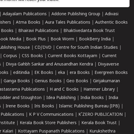
|
Adayalam Publications
|
Addone Publishing Group
|
Adivasi
ishers
|
Atma Books
|
Aura Tales Publications
|
Authentic Books
 Books
|
Bhairavi Publications
|
Bhaktivedanta Book Trust
ook Media
|
Book Plus
|
Book Worm
|
BookBerry India
|
ublishing House
|
CD/DVD
|
Centre for South Indian Studies
|
|
Corpus
|
CSS Books
|
Current Books Kottayam
|
Current
s
|
Divya Gahbh Sankar and Anusandhan Kendra
|
Divyaverse
ooks
|
editindia
|
EK Books
|
eka
|
era Books
|
Evergreen Books
|
Ganga Books
|
Genius Books
|
Geo Books
|
Girijakumaran
astasrama Publications
|
H and C Books
|
Hammer Library
|
odder and Stoughton
|
Idea Publishing
|
India Books
|
India
s
|
Irene Books
|
Iris Books
|
Islamic Publishing Bureau (IPB)
|
 Publications
|
K P V Communications
|
K'ZERO PUBLICATION
|
nstitute
|
Kerala Book Store Publishers
|
Kerala Book Trust
|
r Kalari
|
Kottayam Puspanath Publications
|
Kurukshethra