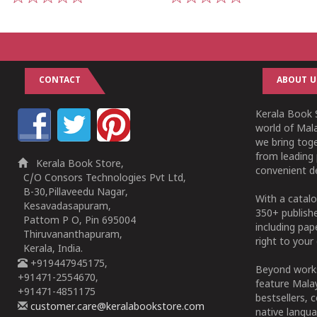
1
2
3
4
5
1
2
3
4
5
CONTACT
ABOUT U
Kerala Book S
world of Mala
we bring tog
from leading 
Kerala Book Store,
convenient de
C/O Consors Technologies Pvt Ltd,
B-30,Pillaveedu Nagar,
With a catalo
Kesavadasapuram,
350+ publish
Pattom P O, Pin 695004
including pa
Thiruvananthapuram,
right to your 
Kerala, India.
+919447945175,
Beyond works
+91471-2554670,
feature Malay
+91471-4851175
bestsellers, 
customer.care@keralabookstore.com
native langua