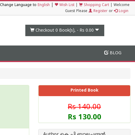
|
Change Language to
English
Wish List
|
Shopping Cart
|
Welcome
Guest Please
Register
or
Login
Checkout 0
Book(s), -
Rs 0.00
BLOG
Printed Book
Rs 140.00
Rs 130.00
Author കെ പി ബാലചന്ദ്രന്‍