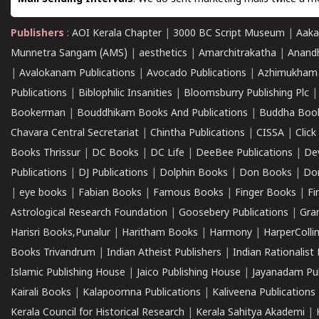
Publishers
:
AOI Kerala Chapter
|
3000 BC Script Museum
|
Aaka
Munnetra Sangam (AMS)
|
aesthetics
|
Amarchitrakatha
|
Anand
|
Avalokanam Publications
|
Avocado Publications
|
Azhimukham
Publications
|
Biblophilic Insanities
|
Bloomsburry Publishing Plc
Bookerman
|
Bouddhikam Books And Publications
|
Buddha Boo
Chavara Central Secretariat
|
Chintha Publications
|
CISSA
|
Clic
Books Thrissur
|
DC Books
|
DC Life
|
DeeBee Publications
|
De
Publications
|
DJ Publications
|
Dolphin Books
|
Don Books
|
Don
|
eye books
|
Fabian Books
|
Famous Books
|
Finger Books
|
Fi
Astrological Research Foundation
|
Goosebery Publications
|
Gra
Harisri Books,Punalur
|
Haritham Books
|
Harmony
|
HarperCollin
Books Trivandrum
|
Indian Atheist Publishers
|
Indian Rationalist 
Islamic Publishing House
|
Jaico Publishing House
|
Jayanadam Pub
Kairali Books
|
Kalapoornna Publications
|
Kaliveena Publications
Kerala Council for Historical Research
|
Kerala Sahitya Akademi
|