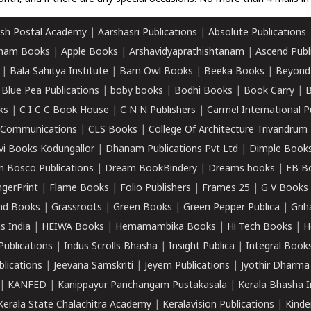
sh Postal Academy
|
Aarshasri Publications
|
Absolute Publications
ham Books
|
Apple Books
|
Arshavidyaprathishtanam
|
Ascend Publ
|
Bala Sahitya Institute
|
Barn Owl Books
|
Beeka Books
|
Beyond
|
Blue Pea Publications
|
boby books
|
Bodhi Books
|
Book Carry
|
B
ks
|
C I C C Book House
|
C N N Publishers
|
Carmel International P
k Communications
|
CLS Books
|
College Of Architecture Trivandrum
vi Books Kodungallor
|
Dhanam Publications Pvt Ltd
|
Dimple Book
 Bosco Publications
|
Dream BookBindery
|
Dreams books
|
EB B
ngerPrint
|
Flame Books
|
Folio Publishers
|
Frames 25
|
G V Books
nd Books
|
Grassroots
|
Green Books
|
Green Pepper Publica
|
Grih
s India
|
HEIWA Books
|
Hemamambika Books
|
Hi Tech Books
|
H
Publications
|
Indus Scrolls Bhasha
|
Insight Publica
|
Integral Book
lications
|
Jeevana Samskriti
|
Jeyem Publications
|
Jyothir Dharma
|
KANFED
|
Kanippayur Panchangam Pustakasala
|
Kerala Bhasha I
Kerala State Chalachitra Academy
|
Keralavision Publications
|
Kinde