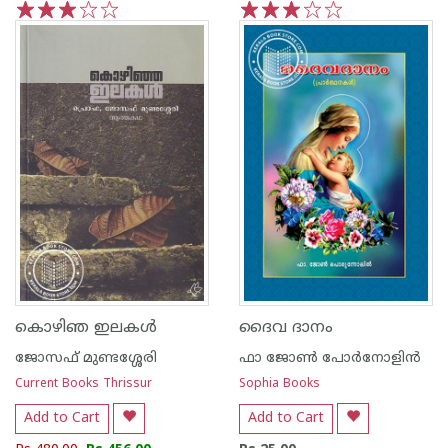
1
2
3
4
5
1
2
3
4
5
കൊഴിഞ ഇലകള്‍
ദൈവ ദാനം
ജോസഫ് മുണ്ടശ്ശേരി
ഫാ ജോണ്‍ പോര്‍നോളിന്‍
Current Books Thrissur
Sophia Books
Add to Cart
Add to Cart