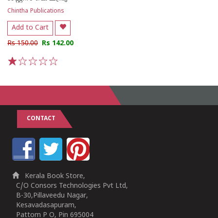
Chintha Publications
Add to Cart
Rs 150.00
Rs 142.00
1
2
3
4
5
CONTACT
Kerala Book Store,
C/O Consors Technologies Pvt Ltd,
B-30,Pillaveedu Nagar,
Kesavadasapuram,
Pattom P O, Pin 695004