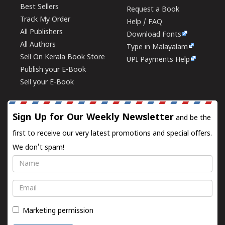
Best Sellers
Request a Book
Track My Order
Help / FAQ
All Publishers
Download Fonts
All Authors
Type in Malayalam
Sell On Kerala Book Store
UPI Payments Help
Publish your E-Book
Sell your E-Book
Sign Up for Our Weekly Newsletter
and be the
first to receive our very latest promotions and special offers.
We don't spam!
Name
Email
Marketing permission