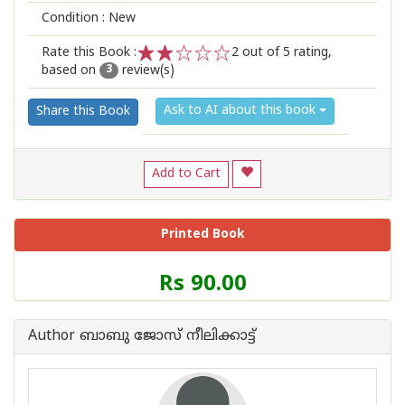
Condition : New
Rate this Book :
2
out of 5 rating,
based on
review(s)
1
2
3
4
5
3
Ask to AI about this book
Share this Book
Add to Cart
Printed Book
Price
Rs 90.00
of
this
Book
Author ബാബു ജോസ് നീലിക്കാട്ട്
is