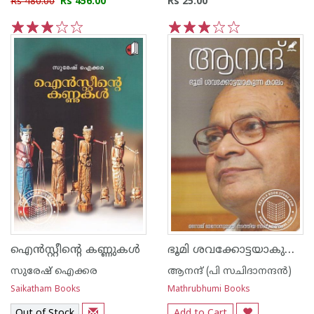
Rs 480.00
Rs 456.00
Rs 25.00
1
2
3
4
5
1
2
3
4
5
ഭൂമി ശവക്കോട്ടയാകുന്ന കാലം
ഐന്‍സ്റ്റീന്റെ കണ്ണുകള്‍
സുരേഷ് ഐക്കര
ആനന്ദ് (പി സചിദാനന്ദന്‍)
Saikatham Books
Mathrubhumi Books
Out of Stock
Add to Cart