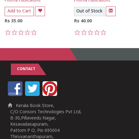
Poorna Publications
Poorna Publications
Add to Cart
Out of Stock
Rs 35.00
Rs 40.00
1
2
3
4
5
1
2
3
4
5
CONTACT
Kerala Book Store,
C/O Consors Technologies Pvt Ltd,
B-30,Pillaveedu Nagar,
Kesavadasapuram,
Pattom P O, Pin 695004
Thiruvananthapuram,