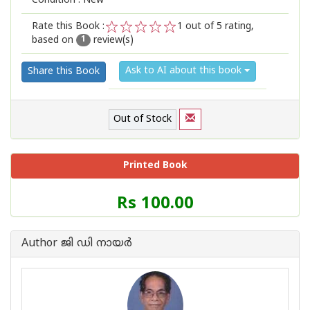
Condition : New
Rate this Book :
1
out of 5 rating,
based on
review(s)
1
2
3
4
5
1
Ask to AI about this book
Share this Book
Out of Stock
Printed Book
Price
Rs 100.00
of
this
Book
Author ജി ഡി നായര്‍
is