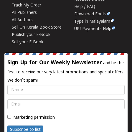
Track My Order
Help / FAQ
All Publishers
Download Fonts
All Authors
Type in Malayalam
Sell On Kerala Book Store
UPI Payments Help
Publish your E-Book
Sell your E-Book
Sign Up for Our Weekly Newsletter
and be the
first to receive our very latest promotions and special offers.
We don't spam!
Name
Email
Marketing permission
Subscribe to list