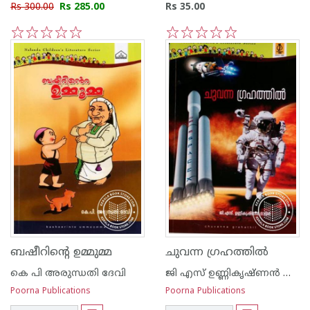
Rs 300.00
Rs 285.00
Rs 35.00
1
2
3
4
5
1
2
3
4
5
ബഷീറിന്റെ ഉമ്മുമ്മ
ചുവന്ന ഗ്രഹത്തില്‍
കെ പി അരുന്ധതി ദേവി
ജി എസ് ഉണ്ണികൃഷ്ണ‌ന്‍ നായര്‍
Poorna Publications
Poorna Publications