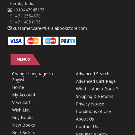
Kerala, India.
+919447945175,
+91471-2554670,
+91471-4851175
customer.care@keralabookstore.com
MENUS
Change Language to
Advanced Search
English
Advanced Cart Page
Home
What is Audio Book ?
My Account
Shipping & Returns
View Cart
Privacy Notice
Wish List
Conditions of Use
Buy Books
About Us
New Books
Contact Us
Best Sellers
Request a Book