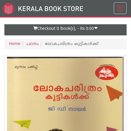
Toggl
Go
navig
to
Home
Page
Checkout 0
Book(s), -
Rs 0.00
Home
പഠനം
ലോകചരിത്രം കുട്ടികള്‍ക്ക്