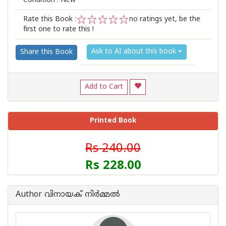
Condition : New
Rate this Book :
no ratings yet, be the
first one to rate this !
1
2
3
4
5
Ask to AI about this book
Share this Book
Add to Cart
Printed Book
Rs 240.00
Rs 228.00
Author വിനായക് നിര്‍മ്മല്‍