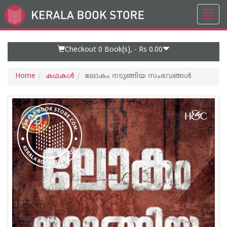
Toggl
Go
navig
to
Home
Page
Checkout 0
Book(s), -
Rs 0.00
Home
കഥകള്‍
ലോകം നടുങ്ങിയ സംഭവങ്ങൾ