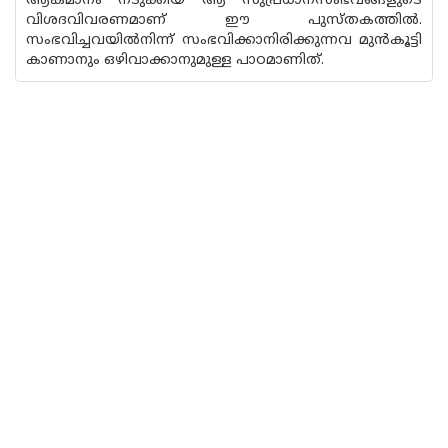
ആകമാനം നടുക്കിയ ആ സുപ്രധാനസംഭവങ്ങളുടെ
വിശദവിവരണമാണ് ഈ പുസ്‌തകത്തിൽ.
സംഭവിച്ചവയിൽനിന്ന് സംഭവിക്കാനിരിക്കുന്നവ മുൻകൂട്ടി
കാണാനും ഒഴിവാക്കാനുമുള്ള പാഠമാണിത്.