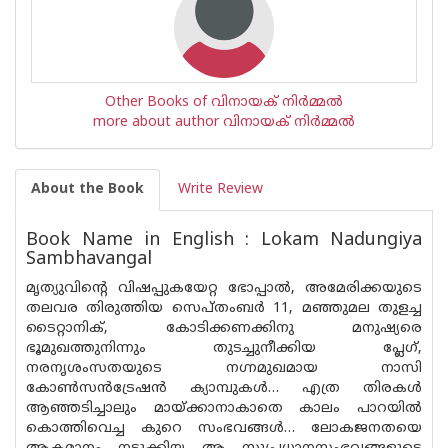
Other Books of വിനായക് നിര്‍മ്മല്‍
more about author വിനായക് നിര്‍മ്മല്‍
About the Book
Write Review
Book Name in English : Lokam Nadungiya
Sambhavangal
മൃത്യുവിന്റെ വിഷപ്പുകയേറ്റ ഭോപ്പാൽ, അമേരിക്കയുടെ
തലവര തിരുത്തിയ സെപ്‌തംബർ 11, മഞ്ഞുമല തുളച്ച
ടൈറ്റാനിക്, കോടിക്കണക്കിനു മനുഷ്യരെ
ഭൂമുഖത്തുനിന്നും തുടച്ചുനീക്കിയ പ്ലേഗ്,
നരനൃശംസതയുടെ നഗ്നമുഖമായ നാസി
കോൺസൻട്രേഷൻ ക്യാമ്പുകൾ… എത്ര തിരകൾ
ആഞ്ഞടിച്ചാലും മായ്ക്കാനാകാതെ കാലം പാറയിൽ
കൊത്തിവെച്ച കുറെ സംഭവങ്ങൾ… ലോകജനതയെ