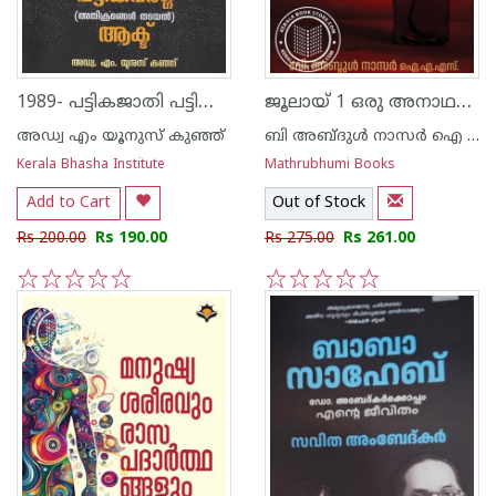
1989- പട്ടികജാതി പട്ടികവർഗ്ഗ -അതിക്രമങ്ങൾ തടയൽ- ആക്ട്
ജൂലായ് 1 ഒരു അനാഥബാല്യത്തിന്റെ ആത്മഗതം
അഡ്വ എം യൂനുസ് കുഞ്ഞ്
ബി അബ്ദുള്‍ നാസര്‍ ഐ എ എസ്
Kerala Bhasha Institute
Mathrubhumi Books
Add to Cart
Out of Stock
Rs 200.00
Rs 190.00
Rs 275.00
Rs 261.00
1
2
3
4
5
1
2
3
4
5