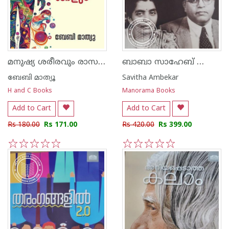
മനുഷ്യ ശരീരവും രാസ പദാർത്ഥങ്ങളും
ബാബാ സാഹേബ് ഡോ. അബേദ്കർക്കൊപ്പം എൻ്റെ ജീവിതം
ബേബി മാത്യൂ
Savitha Ambekar
H and C Books
Manorama Books
Add to Cart
Add to Cart
Rs 180.00
Rs 171.00
Rs 420.00
Rs 399.00
1
2
3
4
5
1
2
3
4
5