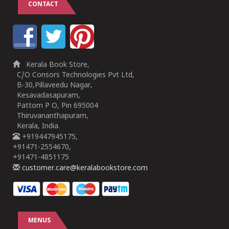
CONTACT
Kerala Book Store,
C/O Consors Technologies Pvt Ltd,
B-30,Pillaveedu Nagar,
Kesavadasapuram,
Pattom P O, Pin 695004
Thiruvananthapuram,
Kerala, India.
+919447945175,
+91471-2554670,
+91471-4851175
customer.care@keralabookstore.com
MENUS