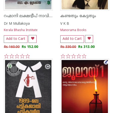
റഹ്മാനി ലക്ഷദ്വീപ് നാവികശാസ്ത്രം
കണ്ടതും കേട്ടതും
Dr M Mullakoya
V K B
Kerala Bhasha Institute
Manorama Books
Add to Cart
Add to Cart
Rs 160.00
Rs 152.00
Rs 330.00
Rs 313.00
1
2
3
4
5
1
2
3
4
5