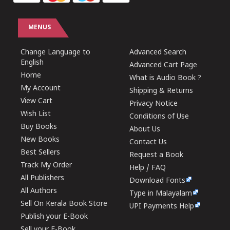
MENUS
Change Language to
Advanced Search
English
Advanced Cart Page
Home
What is Audio Book ?
My Account
Shipping & Returns
View Cart
Privacy Notice
Wish List
Conditions of Use
Buy Books
About Us
New Books
Contact Us
Best Sellers
Request a Book
Track My Order
Help / FAQ
All Publishers
Download Fonts
All Authors
Type in Malayalam
Sell On Kerala Book Store
UPI Payments Help
Publish your E-Book
Sell your E-Book