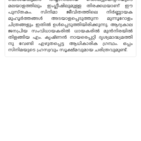
മലയാളത്തിലും ഇംഗ്ലീഷിലുമുള്ള തിരക്കഥയാണ് ഈ
പുസ്തകം. സിനിമാ ജീവിതത്തിലെ നിർണ്ണായക
മുഹൂർത്തങ്ങൾ അടയാളപ്പെടുത്തുന്ന മുന്നൂറോളം
ചിത്രങ്ങളും ഇതിൽ ഉൾപ്പെടുത്തിയിരിക്കുന്നു. ആദ്യകാല
ജനപ്രിയ സംവിധായകരിൽ ധായകരിൽ മുൻനിരയിൽ
തിളങ്ങിയ എം. കൃഷ്ണൻ നായരെപ്പറ്റി ദൃശ്യമാദ്ധ്യമത്തി
നു വേണ്ടി എഴുതപ്പെട്ട ആധികാരിക ഗ്രന്ഥം. ഒപ്പം
സിനിമയുടെ ഹ്രസ്വവും സൂക്ഷ്മവുമായ ചരിത്രവുമുണ്ട്.