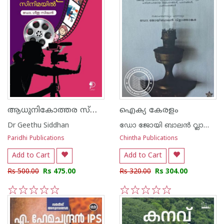
ആധുനികോത്തര സ്ത്രീവാദ സിനിമാസിദ്ധാന്തങ്ങൾ മലയാള സിനിമയിൽ
ഐക്യ കേരളം
Dr Geethu Siddhan
ഡോ ജോയി ബാലന്‍ വ്ലാത്താക്കര
Paridhi Publications
Chintha Publications
Add to Cart
Add to Cart
Rs 500.00
Rs 475.00
Rs 320.00
Rs 304.00
1
2
3
4
5
1
2
3
4
5