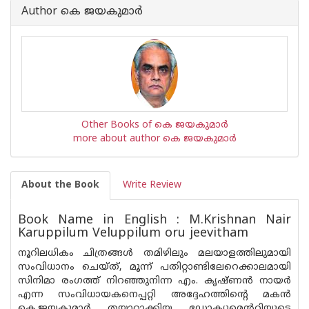
Author കെ ജയകുമാര്‍
Other Books of കെ ജയകുമാര്‍
more about author കെ ജയകുമാര്‍
About the Book
Write Review
Book Name in English : M.Krishnan Nair
Karuppilum Veluppilum oru jeevitham
നൂറിലധികം ചിത്രങ്ങൾ തമിഴിലും മലയാളത്തിലുമായി
സംവിധാനം ചെയ്ത്, മൂന്ന് പതിറ്റാണ്ടിലേറെക്കാലമായി
സിനിമാ രംഗത്ത് നിറഞ്ഞുനിന്ന എം. കൃഷ്ണൻ നായർ
എന്ന സംവിധായകനെപ്പറ്റി അദ്ദേഹത്തിന്റെ മകൻ
കെ.ജയകുമാർ തയ്യാറാക്കിയ ഡോക്യുമെന്ററിയുടെ