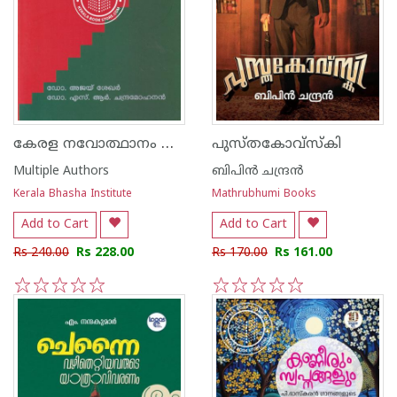
കേരള നവോത്ഥാനം പുതു വായനകള്‍
പുസ്തകോവ്സ്‌കി
Multiple Authors
ബിപിന്‍ ചന്ദ്രന്‍
Kerala Bhasha Institute
Mathrubhumi Books
Add to Cart
Add to Cart
Rs 240.00
Rs 228.00
Rs 170.00
Rs 161.00
1
2
3
4
5
1
2
3
4
5