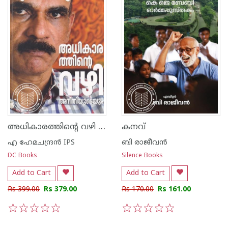
അധികാരത്തിന്റെ വഴി അനീതിയുടെയും
കനവ്
എ ഹേമചന്ദ്രന്‍ IPS
ബി രാജീവന്‍
DC Books
Silence Books
Add to Cart
Add to Cart
Rs 399.00
Rs 379.00
Rs 170.00
Rs 161.00
1
2
3
4
5
1
2
3
4
5