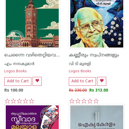
ചെന്നൈ വഴിതെറ്റിയവരുടെ യാത്രവിവരണം
കണ്ണീരും സ്വപ്നങ്ങളും
എം നന്ദകുമാര്‍
വി ടി മുരളി
Logos Books
Logos Books
Add to Cart
Add to Cart
Rs 100.00
Rs 330.00
Rs 313.00
1
2
3
4
5
1
2
3
4
5