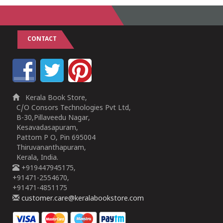
CONTACT
Kerala Book Store,
C/O Consors Technologies Pvt Ltd,
B-30,Pillaveedu Nagar,
Kesavadasapuram,
Pattom P O, Pin 695004
Thiruvananthapuram,
Kerala, India.
+919447945175,
+91471-2554670,
+91471-4851175
customer.care@keralabookstore.com