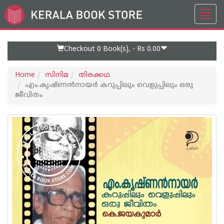
Toggl
Go
navig
to
Home
Page
Checkout 0
Book(s), -
Rs 0.00
Home
സിനിമ
തിരക്കഥ
എം.കൃഷ്ണൻനായർ കറുപ്പിലും വെളുപ്പിലും ഒരു
ജീവിതം