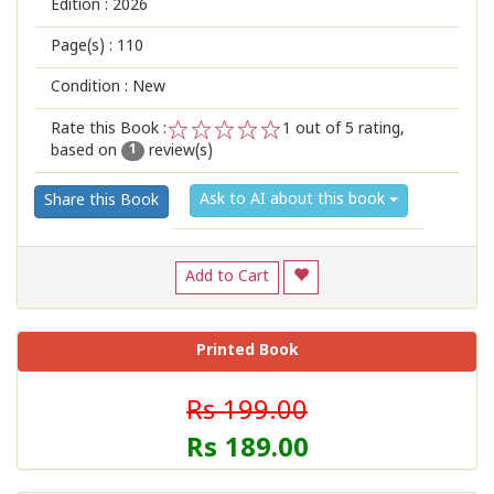
Edition :
2026
Page(s) :
110
Condition : New
Rate this Book :
1
out of 5 rating,
based on
review(s)
1
2
3
4
5
1
Ask to AI about this book
Share this Book
Add to Cart
Printed Book
Rs 199.00
Rs 189.00