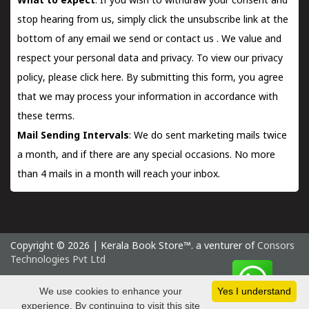
What to expect
: If you wish to withdraw your consent and
stop hearing from us, simply click the unsubscribe link at the
bottom of any email we send or
contact us
. We value and
respect your personal data and privacy. To view our privacy
policy, please
click here.
By submitting this form, you agree
that we may process your information in accordance with
these terms.
Mail Sending Intervals
: We do sent marketing mails twice
a month, and if there are any special occasions. No more
than 4 mails in a month will reach your inbox.
Copyright © 2026 | Kerala Book Store™. a venturer of
Consors
Technologies Pvt Ltd
Saturday 8 August, 2026 IST
We use cookies to enhance your
Yes I understand
experience. By continuing to visit this site