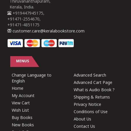
Thiruvananthapuram,
Kerala, India.
+919447945175,
+91471-2554670,
+91471-4851175
customer.care@keralabookstore.com
MENUS
Change Language to
Advanced Search
English
Advanced Cart Page
Home
What is Audio Book ?
My Account
Shipping & Returns
View Cart
Privacy Notice
Wish List
Conditions of Use
Buy Books
About Us
New Books
Contact Us