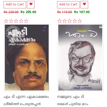
Add to Cart
Add to Cart
Rs 220.00
Rs 205.00
Rs 115.00
Rs 107.00
1
2
3
4
5
1
2
3
4
5
എം ടി എന്ന ഏകാക്ഷരം
നമ്മുടെ എം ടി
ശ്രീജിത്ത് പെരുന്തച്ചന്‍
രമേശ് പുതിയ മഠം