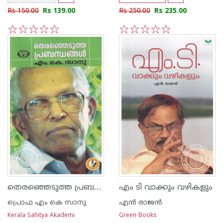
Rs 150.00
Rs 139.00
Rs 250.00
Rs 235.00
1
2
3
4
5
1
2
3
4
5
തെരഞ്ഞെടുത്ത പ്രബന്ധനങ്ങള്‍ എം കെ സാനു
എം ടി വാക്കും വഴികളും
പ്രൊഫ എം കെ സാനു
എന്‍ രാജന്‍
Kerala Sahitya Akademi
Green Books