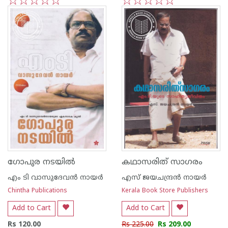
1
2
3
4
5
1
2
3
4
5
ഗോപുര നടയില്‍
കഥാസരിത് സാഗരം
എം ടി വാസുദേവന്‍ നായര്‍
എസ്‌ ജയചന്ദ്രന്‍‌ നായര്‍‌
Chintha Publications
Kerala Book Store Publishers
Add to Cart
Add to Cart
Rs 120.00
Rs 225.00
Rs 209.00