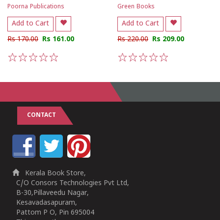
Poorna Publications
Green Books
Add to Cart
Add to Cart
Rs 170.00
Rs 161.00
Rs 220.00
Rs 209.00
1
2
3
4
5
1
2
3
4
5
CONTACT
Kerala Book Store,
C/O Consors Technologies Pvt Ltd,
B-30,Pillaveedu Nagar,
Kesavadasapuram,
Pattom P O, Pin 695004