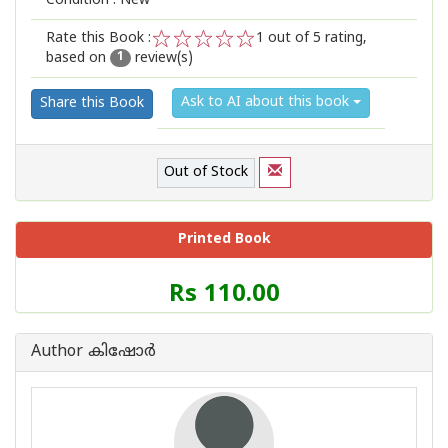
Condition : New
Rate this Book :
1
out of 5 rating,
based on
review(s)
1
2
3
4
5
1
Ask to AI about this book
Share this Book
Out of Stock
Printed Book
Price
Rs 110.00
of
this
Book
Author കിഷോർ
is