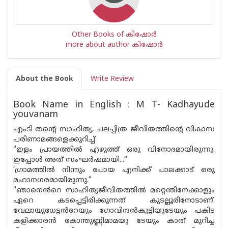
Other Books of കിഷോർ
more about author കിഷോർ
About the Book
Write Review
Book Name in English : M T- Kadhayude
youvanam
എംടി തന്റെ സാഹിത്യ, ചലച്ചിത്ര ജീവിതത്തിന്റെ വികാസ
പരിണാമങ്ങളെക്കുറിച്ച്
“ഇളം പ്രായത്തിൽ എഴുത്ത് ഒരു വിനോദമായിരുന്നു.
ഇപ്പോൾ അത് സംഘർഷമായി...“
’ഗ്രാമത്തിൽ നിന്നും പോയ എനിക്ക് പാലക്കാട് ഒരു
മഹാനഗരമായിരുന്നു.“
“ഞാനെൻറെ സാഹിത്യജീവിതത്തിൽ മറ്റെന്തിനേക്കാളും
ഏറെ കടപ്പെട്ടിരിക്കുന്നത് കുടല്ലൂരിനോടാണ്.
വേലായുധേട്ടൻറേയും ഗോവിന്ദൻകുട്ടിയുടേയും പകിട
കളിക്കാരൻ കോന്തുണ്ണിമാമയു ടേയും കാത് മുറിച്ച