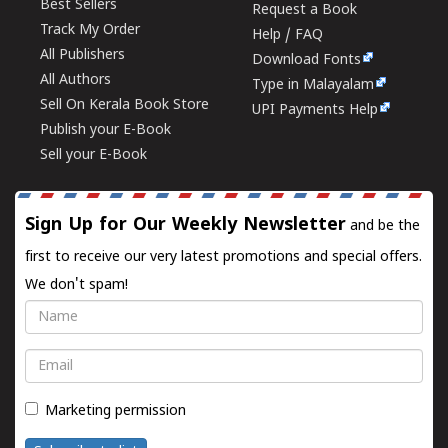
Best Sellers
Request a Book
Track My Order
Help / FAQ
All Publishers
Download Fonts
All Authors
Type in Malayalam
Sell On Kerala Book Store
UPI Payments Help
Publish your E-Book
Sell your E-Book
Sign Up for Our Weekly Newsletter
and be the
first to receive our very latest promotions and special offers.
We don't spam!
Name
Email
Marketing permission