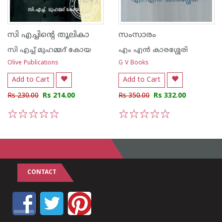
സി എച്ചിന്റെ തൂലികാ
സംസാരം
സി എച്ച് മുഹമ്മദ് കോയ
എം എന്‍ കാരശ്ശേരി
Olive Publications
G V Books
Add to Cart
Add to Cart
Rs 230.00
Rs 214.00
Rs 350.00
Rs 332.00
1
2
3
4
5
1
2
3
4
5
CONTACT