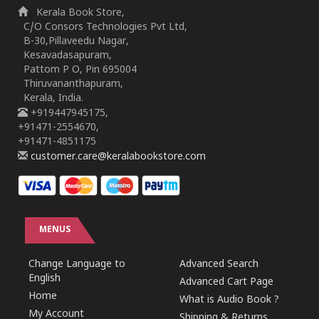
Kerala Book Store,
C/O Consors Technologies Pvt Ltd,
B-30,Pillaveedu Nagar,
Kesavadasapuram,
Pattom P O, Pin 695004
Thiruvananthapuram,
Kerala, India.
+919447945175,
+91471-2554670,
+91471-4851175
customer.care@keralabookstore.com
MENUS
Change Language to
Advanced Search
English
Advanced Cart Page
Home
What is Audio Book ?
My Account
Shipping & Returns