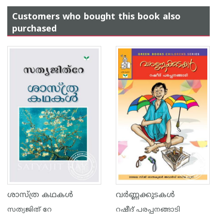
Customers who bought this book also
purchased
ശാസ്ത്ര കഥകള്‍
വര്‍ണ്ണക്കുടകള്‍
സത്യജിത് റേ
റഷീദ് പരപ്പനങ്ങാ‍ടി