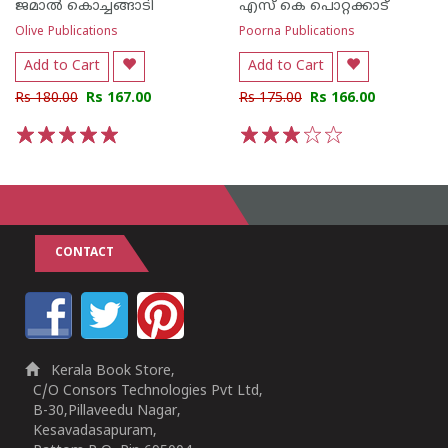
ജമാല്‍ കൊച്ചങ്ങാടി
എസ്‌ കെ പൊറ്റക്കാട്‌
Olive Publications
Poorna Publications
Add to Cart
Add to Cart
Rs 180.00
Rs 167.00
Rs 175.00
Rs 166.00
1
2
3
4
5
1
2
3
4
5
CONTACT
Kerala Book Store,
C/O Consors Technologies Pvt Ltd,
B-30,Pillaveedu Nagar,
Kesavadasapuram,