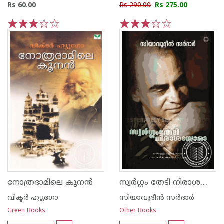
Rs 60.00
Rs 290.00
Rs 275.00
1
2
3
4
5
1
2
3
4
5
സ്വര്‍ഗ്ഗം തേടി നിരാശയോടെ
നോത്രദാമിലെ കൂന‌ന്‍
വിക്ടര്‍ ഹ്യൂഗോ
സിയാവുദീന്‍ സര്‍ദാര്‍
Green Books
Other Books