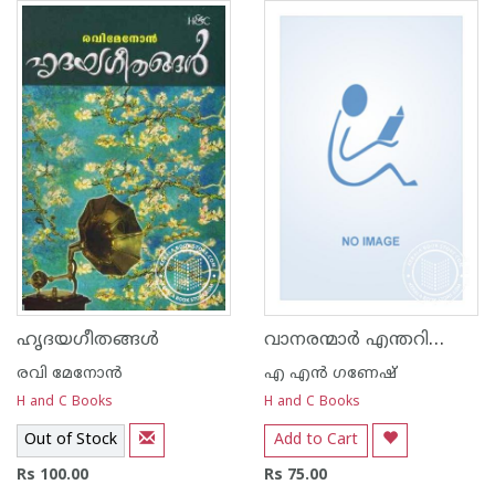
വാനരന്മാര്‍ എന്തറിഞ്ഞു വിഭോ
ഹൃദയഗീതങ്ങള്‍
രവി മേനോന്‍
എ എന്‍ ഗണേഷ്
H and C Books
H and C Books
Out of Stock
Add to Cart
Rs 100.00
Rs 75.00