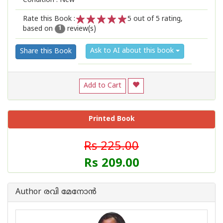
Condition : New
Rate this Book :
5
out of 5 rating,
based on
review(s)
1
2
3
4
5
1
Ask to AI about this book
Share this Book
Add to Cart
Printed Book
Rs 225.00
Rs 209.00
Author രവി മേനോന്‍