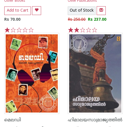
Other Books
Olive Publications
Add to Cart
Out of Stock
Rs 70.00
Rs 250.00
Rs 237.00
1
2
3
4
5
1
2
3
4
5
മെലഡി
ഹിമാലയസാമ്രാജ്യത്തില്‍