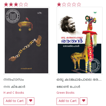
1
2
3
4
5
1
2
3
4
5
ഒരു കടങ്കഥപോലെ ഭരത‌ന്‍
നന്ദഹാസം
നന്ദ‌ കിഷോര്‍
ജോണ്‍ പോള്‍
H and C Books
Green Books
Add to Cart
Add to Cart