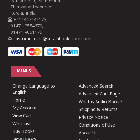
Pattom P O, Pin 695004
Thiruvananthapuram,
Kerala, India.
+919447945175,
+91471-2554670,
+91471-4851175
customer.care@keralabookstore.com
MENUS
Change Language to
Advanced Search
English
Advanced Cart Page
Home
What is Audio Book ?
My Account
Shipping & Returns
View Cart
Privacy Notice
Wish List
Conditions of Use
Buy Books
About Us
New Books