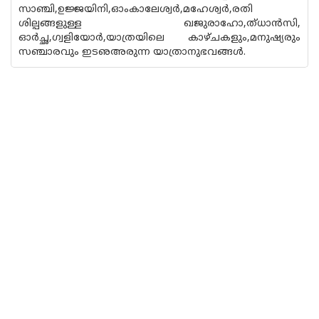
സാഞ്ചി,ഉജ്ജയിനി,ഓംകാലേശ്വര്‍,മഹേശ്വര്‍,രതി
ശില്പങ്ങളുള്ള ഖജുരാഹോ,ത്ധാ‌ന്‍സി,
ഓര്‍ച്ഛ,ഗ്വളിയോര്‍,യാത്രയിലെ കാഴ്ചകളും,മനുഷ്യരും
സഞ്ചാരവും ഇടഌഅരുന്ന യാത്രാനുഭവങ്ങള്‍.