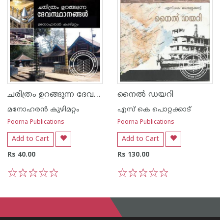
ചരിത്രം ഉറങ്ങുന്ന ദേവസ്ഥാനങ്ങള്‍
നൈല്‍ ഡയറി
മനോഹരന്‍ കുഴിമറ്റം
എസ്‌ കെ പൊറ്റക്കാട്‌
Poorna Publications
Poorna Publications
Add to Cart
Add to Cart
Rs 40.00
Rs 130.00
1
2
3
4
5
1
2
3
4
5