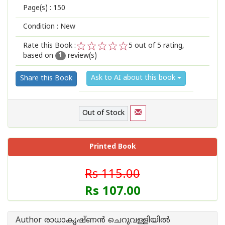
Page(s) :
150
Condition : New
Rate this Book :
5
out of 5 rating,
based on
review(s)
1
2
3
4
5
1
Ask to AI about this book
Share this Book
Out of Stock
Printed Book
Rs 115.00
Rs 107.00
Author രാധാകൃഷ്ണന്‍ ചെറുവള്ളിയില്‍