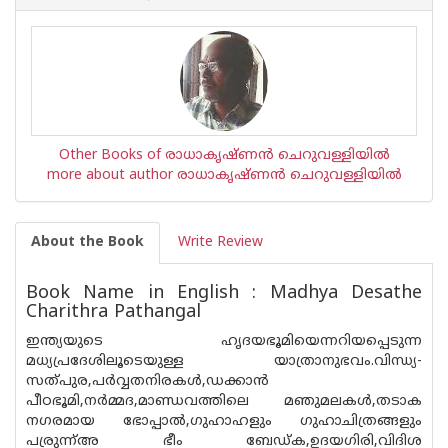
Other Books of രാധാകൃഷ്ണന്‍ ചെറുവള്ളിയില്‍
more about author രാധാകൃഷ്ണന്‍ ചെറുവള്ളിയില്‍
About the Book
Write Review
Book Name in English : Madhya Desathe
Charithra Pathangal
ഇന്ത്യയുടെ ഹൃദയഭൂമിയെന്നറിയപ്പെടുന്ന
മധ്യപ്രദേശിലൂടെയുള്ള യാത്രാനുഭവം.വിന്ധ്യ-
സത്പുര,പര്‍വ്വതനിരകള്‍,ഡക്കാ‌ന്‍
പീഠഭൂമി,നര്‍മ്മദ,മാണ്ഡവത്തിലെ മഞുമലകള്‍,തടാക
നഗരമായ ഭോപ്പാല്‍,ഗുഹാഹളും ഗുഹാചിത്രങ്ങളും
പര്രുന്ന്അ ഭീം ബേഡ്ക,ഉദയഗിരി,വിദിശ