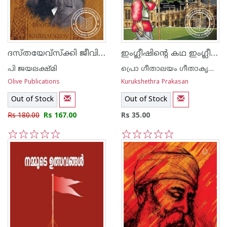
ദസ്തയേവ്സ്ക്കി ജീവിതം ദര്‍ശനം കത്തുകള്‍
ഇംഗ്ലീഷിന്റെ കഥ ഇംഗ്ലീഷുകാരുടെയും
പി ജയലക്ഷ്മി
പ്രൊ ഗീതാലയം ഗീതാകൃഷ്ണ‌ന്‍
Olive Publications
Kurukshethra Prakasan
Out of Stock
Out of Stock
Rs 180.00
Rs 167.00
Rs 35.00
1
2
3
4
5
1
2
3
4
5