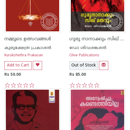
ഗുരു നാനാക്കും സിഖ് മതവും
നമ്മുടെ ഉത്സവങ്ങള്‍
കുരുക്ഷേത്ര പ്രകാശന്‍
ഡോ ശിവശങ്കര‌ന്‍
Kurukshethra Prakasan
Olive Publications
Add to Cart
Out of Stock
Rs 50.00
Rs 85.00
1
2
3
4
5
1
2
3
4
5