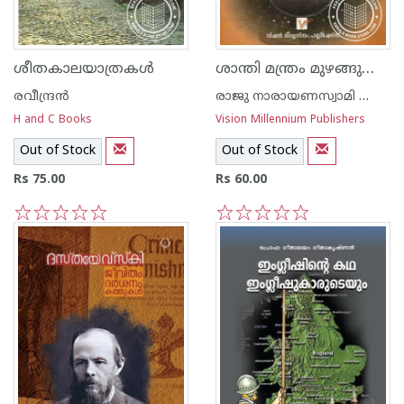
ശാന്തി മന്ത്രം മുഴങ്ങുന്ന താഴ്വരയില്‍
ശീതകാലയാത്രകള്‍
രവീന്ദ്രന്‍
രാജു നാരായണസ്വാമി ഐ എ എസ്
H and C Books
Vision Millennium Publishers
Out of Stock
Out of Stock
Rs 75.00
Rs 60.00
1
2
3
4
5
1
2
3
4
5