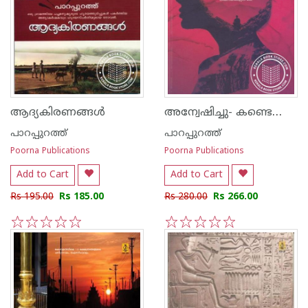
അന്വേഷിച്ചു- കണ്ടെത്തിയില്ല
ആദ്യകിരണങ്ങള്‍
പാറപ്പുറത്ത്‌
പാറപ്പുറത്ത്‌
Poorna Publications
Poorna Publications
Add to Cart
Add to Cart
Rs 195.00
Rs 185.00
Rs 280.00
Rs 266.00
1
2
3
4
5
1
2
3
4
5