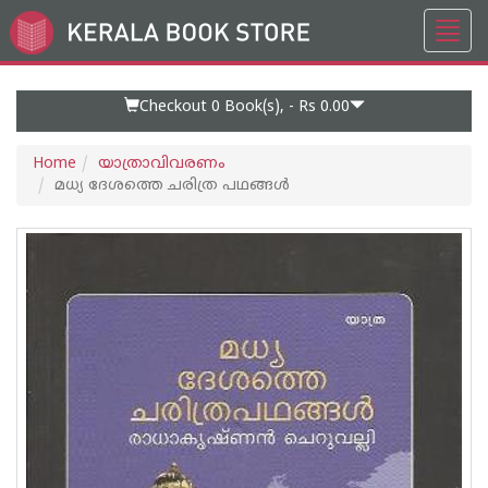
Toggl
Go
navig
to
Home
Page
Checkout 0
Book(s), -
Rs 0.00
Home
യാത്രാവിവരണം
മധ്യ ദേശത്തെ ചരിത്ര പഥങ്ങള്‍