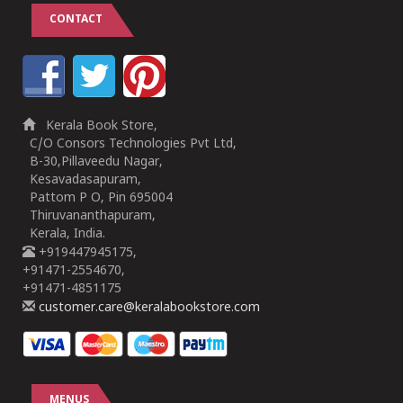
CONTACT
Kerala Book Store,
C/O Consors Technologies Pvt Ltd,
B-30,Pillaveedu Nagar,
Kesavadasapuram,
Pattom P O, Pin 695004
Thiruvananthapuram,
Kerala, India.
+919447945175,
+91471-2554670,
+91471-4851175
customer.care@keralabookstore.com
MENUS