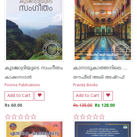
കാനാടുകാത്തനിലെ കൊട്ടാര വീടുകള്‍
കുടജാദ്രിയുടെ സംഗീതം
കാക്കനാടന്‍
തൗഫീഖ് അലി അഷ്റഫ്
Poorna Publications
Pravda Books
Add to Cart
Add to Cart
Rs 60.00
Rs 135.00
Rs 128.00
1
2
3
4
5
1
2
3
4
5