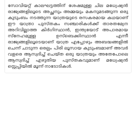
സോവിയറ്റ് കാലഘട്ടത്തിന് ശേഷമുള്ള ചില മധ്യേഷ്യൻ
രാജ്യങ്ങളിലൂടെ അച്ഛനും അമ്മയും മകനുമടങ്ങുന്ന ഒരു
കുടുംബം നടത്തുന്ന യാത്രയുടെ രസകരമായ കഥയാണ്
ഈ യാത്രാ പുസ്തകം സഞ്ചാരികൾക്ക് താരതമ്യേന
അറിവില്ലാത്ത കിർഗിസ്ഥാൻ, ഇന്ത്യയോട് അപാരമായ
സ്നേഹമുള്ള ഉസ്‌ബെക്കിസ്ഥാൻ എന്നീ
രാജ്യങ്ങളിലൂടെയാണ് യാത്ര എപ്പോഴും അബദ്ധങ്ങളിൽ
ചെന്ന് ചാടുന്ന ഒരല്പം പിരി ലൂസായ കുടുംബമാണ് അവർ
വളരെ ആസ്വദിച്ച് ചെയ്ത ഒരു യാത്രയും അതേപോലെ
ആസ്വദിച്ച് എഴുതിയ പുസ്തകവുമാണ് മധ്യേഷ്യൻ
സ്റ്റെപ്പിയിൽ മൂന്ന് നാടോടികൾ.