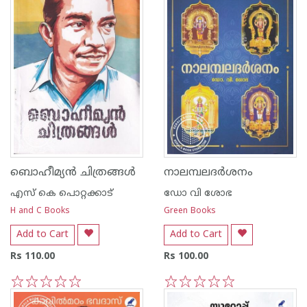
ബൊഹീമ്യൻ ചിത്രങ്ങൾ
നാലമ്പലദര്‍ശനം
എസ്‌ കെ പൊറ്റക്കാട്‌
ഡോ വി ശോഭ
H and C Books
Green Books
Add to Cart
Add to Cart
Rs 110.00
Rs 100.00
1
2
3
4
5
1
2
3
4
5