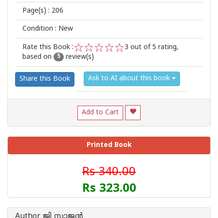
Page(s) :
206
Condition : New
Rate this Book :
3
out of 5 rating,
based on
review(s)
1
2
3
4
5
5
Ask to AI about this book
Share this Book
Add to Cart
Printed Book
Rs 340.00
Rs 323.00
Author ജി സാജൻ