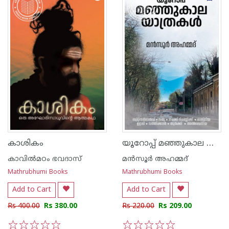
യൂറോപ്പ് മഞ്ഞുകാല യാത്രകൾ
കാശികം
കാവില്‍മഠം ഭവദാസ്
മൻസൂർ അഹമ്മദ്
Mathrubhumi Books
Mathrubhumi Books
Add to Cart
Add to Cart
Rs 400.00
Rs 380.00
Rs 220.00
Rs 209.00