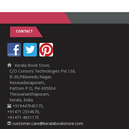
1
2
3
4
5
1
2
3
4
5
CONTACT
Kerala Book Store,
C/O Consors Technologies Pvt Ltd,
B-30,Pillaveedu Nagar,
Kesavadasapuram,
Pattom P O, Pin 695004
Thiruvananthapuram,
Kerala, India.
+919447945175,
+91471-2554670,
+91471-4851175
customer.care@keralabookstore.com