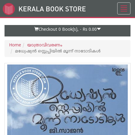
Toggl
Go
navig
to
Home
Page
Checkout 0
Book(s), -
Rs 0.00
Home
യാത്രാവിവരണം
മധ്യേഷ്യൻ സ്റ്റെപ്പിയിൽ മൂന്ന് നാടോടികൾ