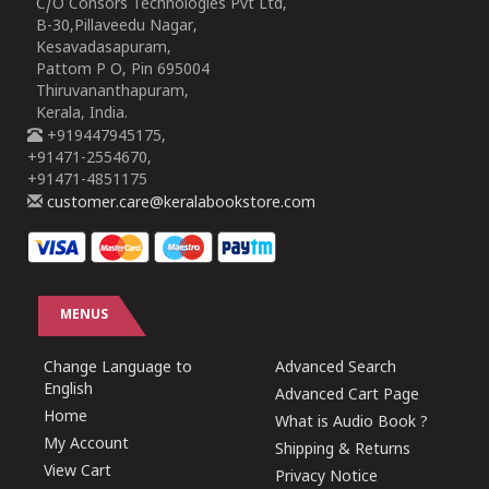
C/O Consors Technologies Pvt Ltd,
B-30,Pillaveedu Nagar,
Kesavadasapuram,
Pattom P O, Pin 695004
Thiruvananthapuram,
Kerala, India.
+919447945175,
+91471-2554670,
+91471-4851175
customer.care@keralabookstore.com
MENUS
Change Language to
Advanced Search
English
Advanced Cart Page
Home
What is Audio Book ?
My Account
Shipping & Returns
View Cart
Privacy Notice