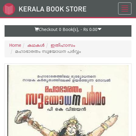
Toggl
Go
navig
to
Home
Page
Checkout 0
Book(s), -
Rs 0.00
Home
കഥകള്‍
ഇതിഹാസം
മഹാഭാരതം സുയോധന പര്‍വ്വം