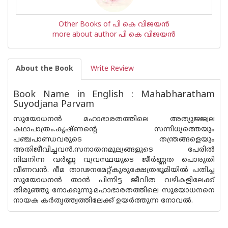
Other Books of പി കെ വിജയന്‍
more about author പി കെ വിജയന്‍
About the Book
Write Review
Book Name in English : Mahabharatham
Suyodjana Parvam
സുയോധന‌ന്‍ മഹാഭാരതത്തിലെ അത്യുജ്ജ്വല
കഥാപാത്രം.കൃഷ്ണന്റെ സന്നിധ്യത്തെയും
പഞ്ചപാണ്ഡവരുടെ തന്ത്രങ്ങളെയും
അതിജീവിച്ചവ‌ന്‍.സനാതനമൂല്യങ്ങളുടെ പേരില്‍
നിലനിന്ന വര്‍ണ്ണ വ്യവസ്ഥയുടെ ജീര്‍ണ്ണത പൊരുതി
വീണവ‌ന്‍. ഭീമ താഢനമേറ്റ്കുരുക്ഷേത്രഭൂമിയില്‍ പതിച്ച
സുയോധന‌ന്‍ താ‌ന്‍ പിന്നിട്ട ജീവിത വഴികളിലേക്ക്
തിരുഞ്ഞു നോക്കുന്നു.മഹാഭാരതത്തിലെ സുയോധനനെ
നായക കര്‍തൃത്ത്വത്തിലേക്ക് ഉയര്‍ത്തുന്ന നോവല്‍.