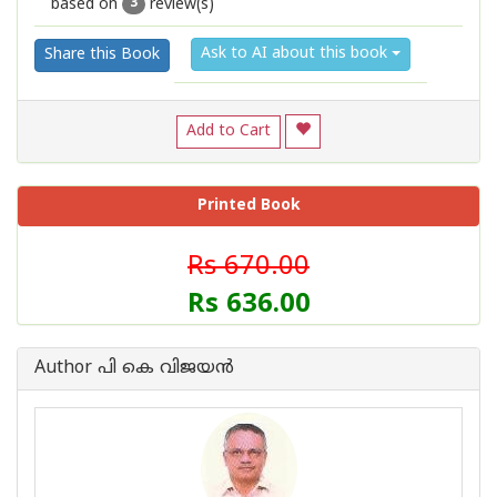
based on
review(s)
1
2
3
4
5
3
Ask to AI about this book
Share this Book
Add to Cart
Printed Book
Rs 670.00
Rs 636.00
Author പി കെ വിജയന്‍