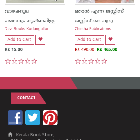
വാഴക്കുല
ഞാന്‍ എന്ന ജസ്റ്റിസ്‌
ചങ്ങമ്പുഴ കൃഷ്ണപിള്ള
ജസ്റ്റിസ് കെ ചന്ദ്രു
Devi Books Kodungallor
Chintha Publications
Add to Cart
Add to Cart
Rs 15.00
Rs 490.00
Rs 465.00
1
2
3
4
5
1
2
3
4
5
CONTACT
Kerala Book Store,