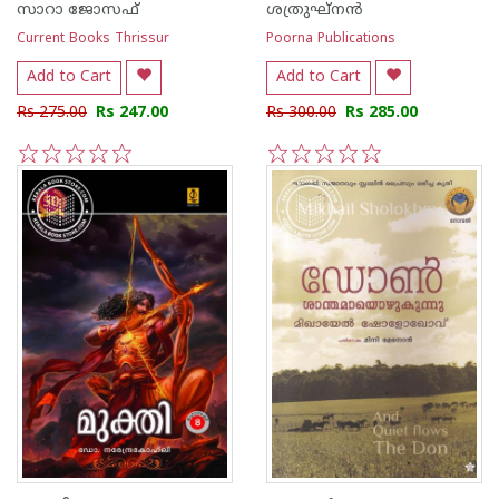
സാറാ ജോസഫ്
ശത്രുഘ്നന്‍
Current Books Thrissur
Poorna Publications
Add to Cart
Add to Cart
Rs 275.00
Rs 247.00
Rs 300.00
Rs 285.00
1
2
3
4
5
1
2
3
4
5