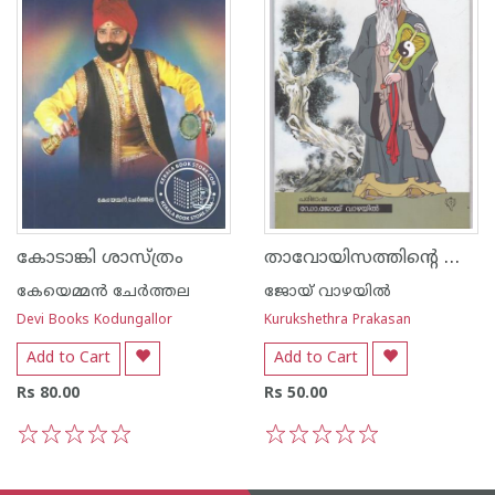
താവോയിസത്തിന്റെ ജ്ഞാനപ്പന
കോടാങ്കി ശാസ്ത്രം
കേയെമ്മന്‍ ചേര്‍ത്തല
ജോയ് വാഴയില്‍
Devi Books Kodungallor
Kurukshethra Prakasan
Add to Cart
Add to Cart
Rs 80.00
Rs 50.00
1
2
3
4
5
1
2
3
4
5