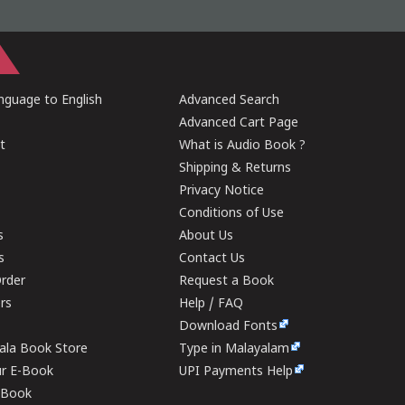
guage to English
Advanced Search
Advanced Cart Page
t
What is Audio Book ?
Shipping & Returns
Privacy Notice
Conditions of Use
s
About Us
s
Contact Us
rder
Request a Book
ers
Help / FAQ
Download Fonts
rala Book Store
Type in Malayalam
ur E-Book
UPI Payments Help
E-Book