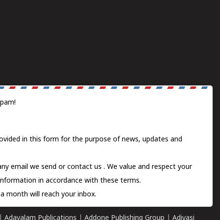
spam!
ovided in this form for the purpose of news, updates and
 any email we send or
contact us
. We value and respect your
information in accordance with these terms.
a month will reach your inbox.
|
Adayalam Publications
|
Addone Publishing Group
|
Adivasi