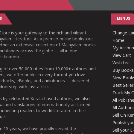
S
MENUS
tore is your gateway to the rich and vibrant
Change Lan
yalam literature. As a premier online bookstore,
Home
ether an extensive collection of Malayalam books
My Accoun
publishers across the globe — all in one
View Cart
stination.
Wish List
g of over 50,000 titles from 10,000+ authors and
Buy Books
ers, we offer books in every format you love —
New Book
perbacks, eBooks, and audiobooks — delivered
Best Seller
doorstep with just a click.
Track My O
 by celebrated Kerala-based authors, we also
All Publish
alam translations of internationally acclaimed
All Authors
connecting readers to world literature in their
Sell On Ke
ge.
Publish yo
n 15 years, we have proudly served the
Sell your 