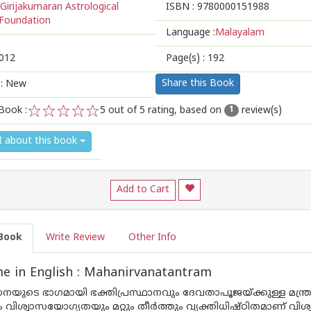
Girijakumaran Astrological
ISBN :
9780000151988
Foundation
Language :
Malayalam
012
Page(s) :
192
Share this Book
 : New
Book :
5
out of 5 rating, based on
review(s)
1
1
2
3
4
5
I about this book
Add to Cart
Book
Write Review
Other Info
 in English : Mahanirvanatantram
ധനയുടെ ഭാഗമായി ഭക്തിപ്രസ്ഥാനവും ദേവതാപൂജയ്ക്കുള്ള മന്ത
 വിശ്വാസയോഗ്യതയും മറ്റും തീർത്തും വ്യക്തിധിഷ്‌ഠിതമാണ് 