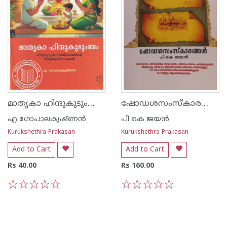
മാതൃകാ ഹിന്ദുകുടുംബം - ഹിന്ദുകുടുംബസംസ്‌കാരത്തിന്റെ നിത്യാനുഷ്‌ഠാനപദ്ധതി
ഷോഡശസംസ്‌കാരങ്ങൾ
എ ഗോപാലകൃഷ്ണ‌ന്‍
പി കെ ജയ‌ന്‍
Kurukshethra Prakasan
Kurukshethra Prakasan
Add to Cart
Add to Cart
Rs 40.00
Rs 160.00
1
2
3
4
5
1
2
3
4
5