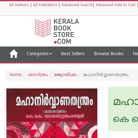
All Authors
|
All Publishers
|
Advanced Search
|
Advanced Add to Cart
Categories
Best Sellers
Browse Books
Ne
Home
ശാസ്ത്രം
ജ്യോതിഷം
മഹാനിർവ്വാണതന്ത്രം
മഹാ
കെ ക