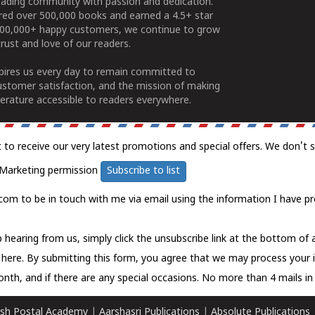
ading community with passion and dedication.
ered over 500,000 books and earned a 4.5+ star
100,000+ happy customers, we continue to grow
rust and love of our readers.
spires us every day to remain committed to
ustomer satisfaction, and the mission of making
erature accessible to readers everywhere.
t to receive our very latest promotions and special offers. We don't 
Marketing permission
Subscribe to list
com to be in touch with me via email using the information I have pr
 hearing from us, simply click the unsubscribe link at the bottom of
k here.
By submitting this form, you agree that we may process your 
nth, and if there are any special occasions. No more than 4 mails in 
sh Postal Academy
|
Aarshasri Publications
|
Absolute Publications