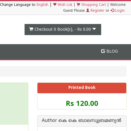
|
Change Language to
English
Wish List
|
Shopping Cart
|
Welcome
Guest Please
Register
or
Login
Checkout 0
Book(s), -
Rs 0.00
BLOG
Printed Book
Price
Rs 120.00
of
this
Book
Author കെ കെ ബാലസുബ്രമണ്യന്‍
is