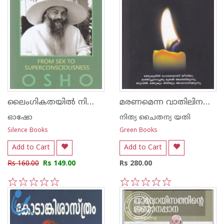
ലൈംഗികതയില്‍ നിന്നു അതിബോധനത്തിലേക്ക്
മരണമെന്ന വാതിലിനപ്പുറം
ഓഷോ
നിത്യ ചൈതന്യ യതി
Silence Books
Green Books
Add to Cart
Add to Cart
Rs 160.00
Rs 149.00
Rs 280.00
1
2
3
4
5
1
2
3
4
5