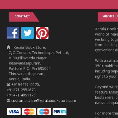
CONTACT
ABOUT U
Kerala Book S
world of Mala
we bring tog
from leading 
Kerala Book Store,
convenient de
C/O Consors Technologies Pvt Ltd,
B-30,Pillaveedu Nagar,
With a catalo
Kesavadasapuram,
350+ publish
Pattom P O, Pin 695004
including pa
Thiruvananthapuram,
right to your 
Kerala, India.
+919447945175,
Beyond works
+91471-2554670,
feature Malay
+91471-4851175
bestsellers, 
customer.care@keralabookstore.com
native langua
For more tha