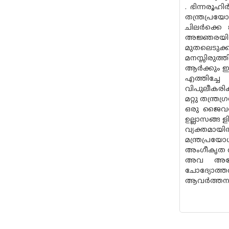
. ഭിന്നരൂഹ
തന്ത്രപ്രയ
ചിലർക്കെ 
അജ്ഞരയിൽ
മുതലെടുക്ക
മനസ്സിരുത്ത
ആർക്കും ഈ 
എത്തിച്ചേ
വിപുലീകരിക്ക
മറ്റു തന്ത്
ഒരു ജൈവതന്
ഉല്ലാസങ്ങ 
വ്യക്തമായിത
മന്ത്രപ്രയ
അംഗീകൃത വ്യാ
അവ അതേപട
ചോദ്യോത്ത
ആവർത്തനങ്ങള