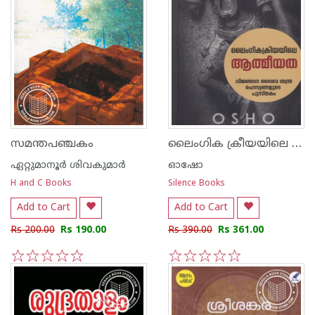
ലൈംഗിക ക്രീയയിലെ ആത്മീയത
സമന്തപഞ്ചകം
ഏറ്റുമാനൂര്‍ ശിവകുമാര്‍
ഓഷോ
H and C Books
Silence Books
Add to Cart
Add to Cart
Rs 200.00
Rs 190.00
Rs 390.00
Rs 361.00
1
2
3
4
5
1
2
3
4
5