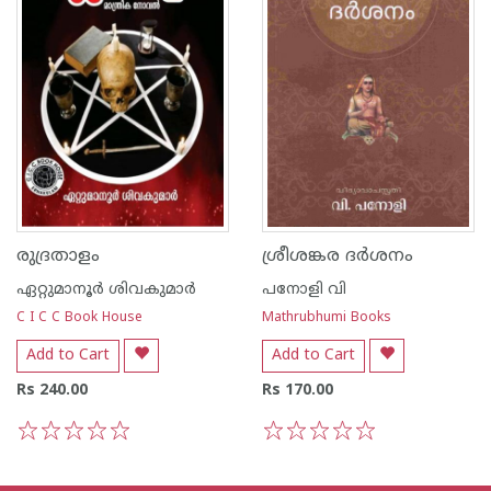
രുദ്രതാളം
ശ്രീശങ്കര ദര്‍ശനം
ഏറ്റുമാനൂര്‍ ശിവകുമാര്‍
പനോളി വി
C I C C Book House
Mathrubhumi Books
Add to Cart
Add to Cart
Rs 240.00
Rs 170.00
1
2
3
4
5
1
2
3
4
5