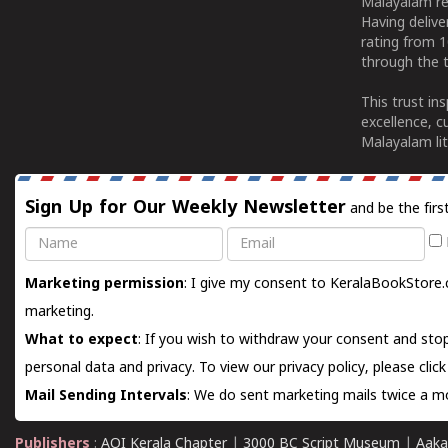
Malayalam re
Having deliv
rating from 
through the t
This trust in
excellence, c
Malayalam lit
Sign Up for Our Weekly Newsletter
and be the firs
Name
Email
Marketing permission
: I give my consent to KeralaBookStore.
marketing.
What to expect
: If you wish to withdraw your consent and stop
personal data and privacy. To view our privacy policy, please
clic
Mail Sending Intervals
: We do sent marketing mails twice a mo
Publishers
:
AOI Kerala Chapter
|
3000 BC Script Museum
|
Aaka