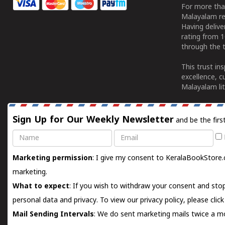
For more tha
Malayalam re
Having deliv
rating from 
through the t
This trust in
excellence, c
Malayalam lit
Sign Up for Our Weekly Newsletter
and be the firs
Name
Email
Marketing permission
: I give my consent to KeralaBookStore.
marketing.
What to expect
: If you wish to withdraw your consent and stop
personal data and privacy. To view our privacy policy, please
clic
Mail Sending Intervals
: We do sent marketing mails twice a mo