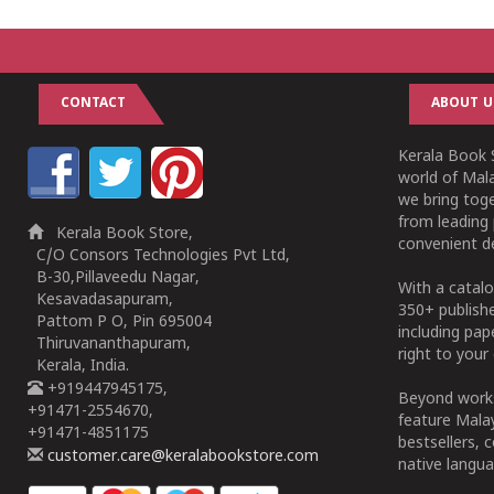
CONTACT
ABOUT U
Kerala Book S
world of Mala
we bring tog
from leading 
Kerala Book Store,
convenient de
C/O Consors Technologies Pvt Ltd,
B-30,Pillaveedu Nagar,
With a catalo
Kesavadasapuram,
350+ publish
Pattom P O, Pin 695004
including pa
Thiruvananthapuram,
right to your 
Kerala, India.
+919447945175,
Beyond works
+91471-2554670,
feature Malay
+91471-4851175
bestsellers, 
customer.care@keralabookstore.com
native langua