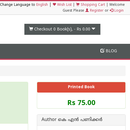
|
Change Language to
English
Wish List
|
Shopping Cart
|
Welcome
Guest Please
Register
or
Login
Checkout 0
Book(s), -
Rs 0.00
BLOG
Printed Book
Price
Rs 75.00
of
this
Book
Author കെ എന്‍ പണിക്കര്‍
is