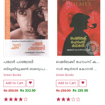
ഷെര്‍ലക്ക് ഹോംസ് കഥകള്‍
പഥേര്‍ പാഞ്ചാലി
ബിഭൂതിഭൂഷണ്‍ ബന്ദ്യോപദ്ധ്യായ
സര്‍ ആര്‍തര്‍ കോനന്‍ ഡോയല്‍
Green Books
Green Books
Add to Cart
Add to Cart
Rs 350.00
Rs 332.00
Rs 250.00
Rs 235.00
1
2
3
4
5
1
2
3
4
5