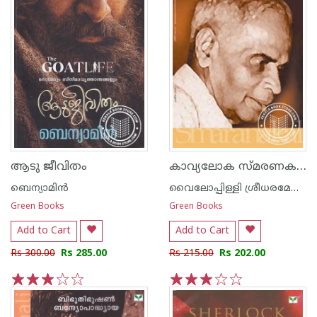
കാവ്യലോക സ്മരണകള്‍
ആടു ജീവിതം
ബെന്യാമിന്‍
വൈലോപ്പിള്ളി ശ്രീധരമേനോ‌ന്‍
Green Books
Green Books
Add to Cart
Add to Cart
Rs 300.00
Rs 285.00
Rs 215.00
Rs 202.00
1
2
3
4
5
1
2
3
4
5