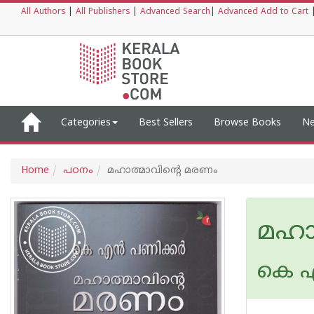
All Authors
|
All Publishers
|
Advanced Search
|
Advanced Add to Cart
Categories
Best Sellers
Browse Books
Ne
Home
പഠനം
മഹാത്മാവിന്റെ മരണം
മഹാ
കെ എ