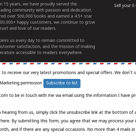
n 15 years, we have proudly served the
Sell your 
ading community with passion and dedication.
ered over 500,000 books and earned a 4.5+ star
100,000+ happy customers, we continue to grow
rust and love of our readers.
spires us every day to remain committed to
ustomer satisfaction, and the mission of making
erature accessible to readers everywhere.
t to receive our very latest promotions and special offers. We don't 
Marketing permission
Subscribe to list
com to be in touch with me via email using the information I have pr
 hearing from us, simply click the unsubscribe link at the bottom of
k here.
By submitting this form, you agree that we may process your 
nth, and if there are any special occasions. No more than 4 mails in 