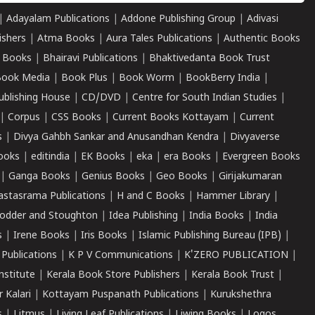
|
Adayalam Publications
|
Addone Publishing Group
|
Adivasi
ishers
|
Atma Books
|
Aura Tales Publications
|
Authentic Books
 Books
|
Bhairavi Publications
|
Bhaktivedanta Book Trust
ook Media
|
Book Plus
|
Book Worm
|
BookBerry India
|
ublishing House
|
CD/DVD
|
Centre for South Indian Studies
|
|
Corpus
|
CSS Books
|
Current Books Kottayam
|
Current
s
|
Divya Gahbh Sankar and Anusandhan Kendra
|
Divyaverse
ooks
|
editindia
|
EK Books
|
eka
|
era Books
|
Evergreen Books
|
Ganga Books
|
Genius Books
|
Geo Books
|
Girijakumaran
astasrama Publications
|
H and C Books
|
Hammer Library
|
odder and Stoughton
|
Idea Publishing
|
India Books
|
India
s
|
Irene Books
|
Iris Books
|
Islamic Publishing Bureau (IPB)
|
 Publications
|
K P V Communications
|
K'ZERO PUBLICATION
|
nstitute
|
Kerala Book Store Publishers
|
Kerala Book Trust
|
r Kalari
|
Kottayam Puspanath Publications
|
Kurukshethra
s
|
Litmus
|
Living Leaf Publications
|
Liwing Books
|
Logos