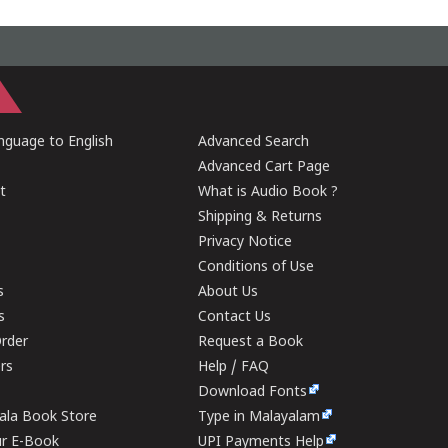
guage to English
Advanced Search
Advanced Cart Page
t
What is Audio Book ?
Shipping & Returns
Privacy Notice
Conditions of Use
s
About Us
s
Contact Us
rder
Request a Book
ers
Help / FAQ
Download Fonts
rala Book Store
Type in Malayalam
ur E-Book
UPI Payments Help