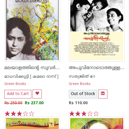
മലയാളത്തിന്റെ സുവര്‍ണ്ണ കഥകള്‍ - മാധവിക്കുട്ടി
അപുവിനോടൊത്തുള്ള എന്റെ ദിനങ്ങള്‍
മാധവിക്കുട്ടി [ കമലാ ദാസ് ]
സത്യജിത് റേ
Green Books
Green Books
Add to Cart
Out of Stock
Rs 250.00
Rs 237.00
Rs 110.00
1
2
3
4
5
1
2
3
4
5