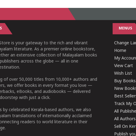
S
MENUS
tore is your gateway to the rich and vibrant
Change Lan
yalam literature. As a premier online bookstore,
Home
ether an extensive collection of Malayalam books
My Accoun
publishers across the globe — all in one
View Cart
stination.
Wish List
g of over 50,000 titles from 10,000+ authors and
Buy Books
ers, we offer books in every format you love —
New Book
perbacks, eBooks, and audiobooks — delivered
Best Seller
doorstep with just a click.
Track My O
 by celebrated Kerala-based authors, we also
All Publish
alam translations of internationally acclaimed
All Authors
connecting readers to world literature in their
Sell On Ke
ge.
Publish yo