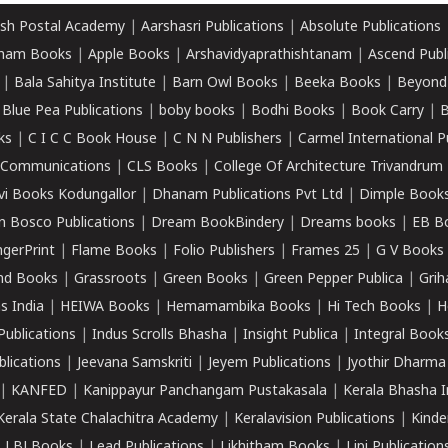
sh Postal Academy
|
Aarshasri Publications
|
Absolute Publications
ham Books
|
Apple Books
|
Arshavidyaprathishtanam
|
Ascend Publ
|
Bala Sahitya Institute
|
Barn Owl Books
|
Beeka Books
|
Beyond
|
Blue Pea Publications
|
boby books
|
Bodhi Books
|
Book Carry
|
B
ks
|
C I C C Book House
|
C N N Publishers
|
Carmel International P
k Communications
|
CLS Books
|
College Of Architecture Trivandrum
vi Books Kodungallor
|
Dhanam Publications Pvt Ltd
|
Dimple Book
 Bosco Publications
|
Dream BookBindery
|
Dreams books
|
EB B
ngerPrint
|
Flame Books
|
Folio Publishers
|
Frames 25
|
G V Books
nd Books
|
Grassroots
|
Green Books
|
Green Pepper Publica
|
Grih
s India
|
HEIWA Books
|
Hemamambika Books
|
Hi Tech Books
|
H
Publications
|
Indus Scrolls Bhasha
|
Insight Publica
|
Integral Book
lications
|
Jeevana Samskriti
|
Jeyem Publications
|
Jyothir Dharma
|
KANFED
|
Kanippayur Panchangam Pustakasala
|
Kerala Bhasha I
Kerala State Chalachitra Academy
|
Keralavision Publications
|
Kinde
|
LBJ Books
|
Lead Publications
|
Likhitham Books
|
Lipi Publication