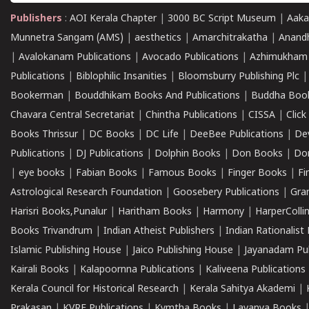
Publishers
:
AOI Kerala Chapter
|
3000 BC Script Museum
|
Aaka
Munnetra Sangam (AMS)
|
aesthetics
|
Amarchitrakatha
|
Anand
|
Avalokanam Publications
|
Avocado Publications
|
Azhimukham
Publications
|
Biblophilic Insanities
|
Bloomsburry Publishing Plc
Bookerman
|
Bouddhikam Books And Publications
|
Buddha Boo
Chavara Central Secretariat
|
Chintha Publications
|
CISSA
|
Clic
Books Thrissur
|
DC Books
|
DC Life
|
DeeBee Publications
|
De
Publications
|
DJ Publications
|
Dolphin Books
|
Don Books
|
Don
|
eye books
|
Fabian Books
|
Famous Books
|
Finger Books
|
Fi
Astrological Research Foundation
|
Goosebery Publications
|
Gra
Harisri Books,Punalur
|
Haritham Books
|
Harmony
|
HarperCollin
Books Trivandrum
|
Indian Atheist Publishers
|
Indian Rationalist 
Islamic Publishing House
|
Jaico Publishing House
|
Jayanadam Pub
Kairali Books
|
Kalapoornna Publications
|
Kaliveena Publications
Kerala Council for Historical Research
|
Kerala Sahitya Akademi
|
Prakasan
|
KVRF Publications
|
Kymtha Books
|
Lavanya Books