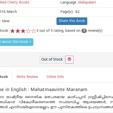
Red Cherry Books
Language :
Malayalam
016 March
Page(s) :
82
Share this Book
 : New
Book :
3
out of 5 rating, based on
review(s)
2
1
2
3
4
5
I about this book
Out of Stock
Book
Write Review
Other Info
e in English : Mahatmaavinte Maranam
െ രാഷ്ട്രീയ നൈതിക മതപരമായ കാഴ്ചപ്പാട് ട്രസ്റ്റീഷിപ്പിനെക്കു
അധികാര വികേന്ദ്രീകരണത്തെ സംബന്ധിച്ച ആശയങ്ങള്‍, 
നങ്ങള്‍ എന്നിവയിലൂടെയെല്ലാം ഈ പുസ്തകത്തിലെ ഉപന്യാസങ്ങള്‍